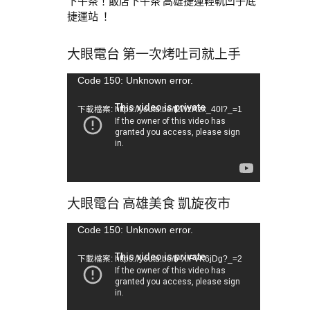
下午茶！飯店下午茶 高雄捷運輕軌凹子底
捷運站 ！
大眼電台 第一次烤吐司就上手
視
Code 150: Unknown error.
訊
下載檔案: https://youtu.be/tLWzRzx_40I?_=1
播
放
器
大眼電台 高雄美食 凱旋夜市
視
Code 150: Unknown error.
訊
下載檔案: https://youtu.be/b-XfFVK6jDg?_=2
播
放
器