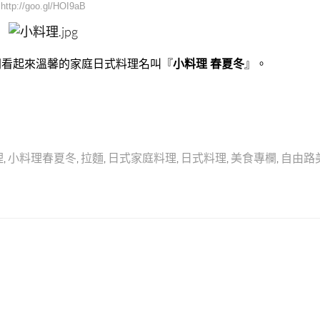
http://goo.gl/HOI9aB
間看起來溫馨的家庭日式料理名叫『
小料理 春夏冬
』。
理
,
小料理春夏冬
,
拉麵
,
日式家庭料理
,
日式料理
,
美食專欄
,
自由路