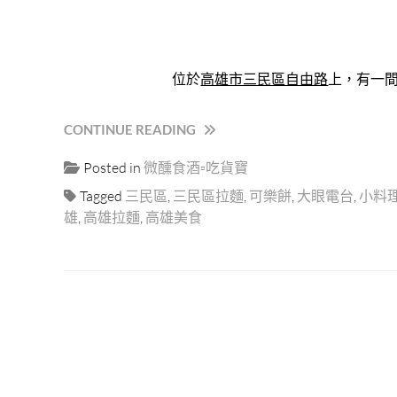
位於
高雄市三民區自由路
上，有一
“高
CONTINUE READING
雄
Posted in
微醺食酒▫吃貨寶
｜
『小
Tagged
三民區
,
三民區拉麵
,
可樂餅
,
大眼電台
,
小料
料
雄
,
高雄拉麵
,
高雄美食
理
春
夏
冬』
日
式
家
庭
料