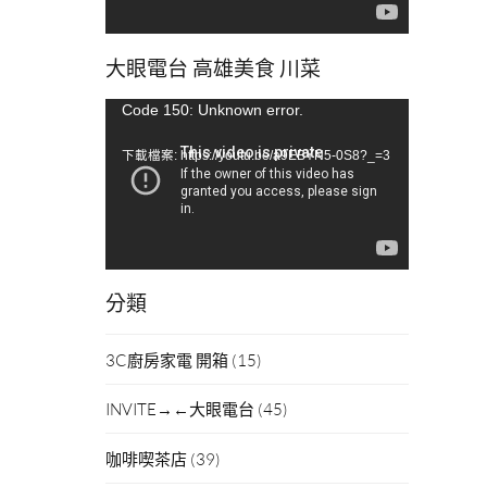
大眼電台 高雄美食 川菜
視
Code 150: Unknown error.
訊
下載檔案: https://youtu.be/a9EBYN5-0S8?_=3
播
放
器
分類
3C廚房家電 開箱
(15)
INVITE→←大眼電台
(45)
咖啡喫茶店
(39)