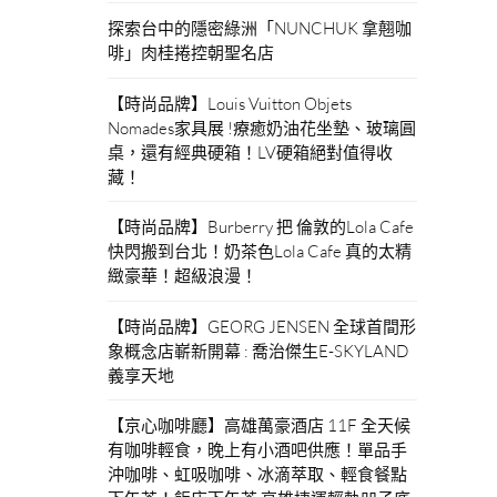
探索台中的隱密綠洲「NUNCHUK 拿翹咖
啡」肉桂捲控朝聖名店
【時尚品牌】Louis Vuitton Objets
Nomades家具展 !療癒奶油花坐墊、玻璃圓
桌，還有經典硬箱！LV硬箱絕對值得收
藏！
【時尚品牌】Burberry 把 倫敦的Lola Cafe
快閃搬到台北！奶茶色Lola Cafe 真的太精
緻豪華！超級浪漫！
【時尚品牌】GEORG JENSEN 全球首間形
象概念店嶄新開幕 : 喬治傑生E-SKYLAND
義享天地
【京心咖啡廳】高雄萬豪酒店 11F 全天候
有咖啡輕食，晚上有小酒吧供應！單品手
沖咖啡、虹吸咖啡、冰滴萃取、輕食餐點