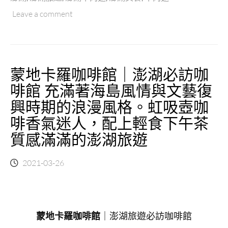
｜
迪
Leave a comment
澎
士
湖
尼/
湖
東
西
京
在
迪
蒙地卡羅咖啡館｜澎湖必訪咖
地
士
人
啡館 充滿著海島風情與文藝復
尼
推
飯
興時期的浪漫風格。虹吸壺咖
薦
店
的
啡香氣迷人，配上輕食下午茶
合
牛
作
質感滿滿的澎湖旅遊
肉
的
麵！
厚
南
2021-03-26
豬
寮
排，
古
想
厝
吃
與
來
蒙地卡羅咖啡館
｜澎湖旅遊必訪咖啡館
奎
這
壁