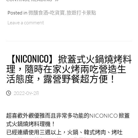
台
Posted in
微醺食酒▫吃貨寶
,
旅遊打卡景點
灣
設
Leave a comment
計
展
在
高
雄！
【NICONICO】掀蓋式火鍋燒烤料
設
理，隨時在家火烤兩吃營造生
計
中
活態度，露營野餐超方便！
島、
哈
2022-09-28
瑪
星
台
灣
超喜歡外觀優雅而且非常多功能的NICONICO 掀蓋
鐵
式火鍋燒烤料理機！
道
已經連續使用三週以上，火鍋、韓式烤肉、烤吐
館、