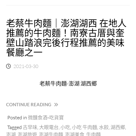
尚
廣
老蔡牛肉麵｜澎湖湖西 在地人
場
B2
推薦的牛肉麵！南寮古厝與奎
美
壁山踏浪完後行程推薦的美味
食
推
餐廳之一
薦
系
2021-03-30
列
來
自
老蔡牛肉麵-澎湖 湖西鄉
日
本
的
“老
CONTINUE READING
定
蔡
食
Posted in
微醺食酒▫吃貨寶
牛
跟
肉
東
Tagged
古早味
,
大眼電台
,
小吃
,
小吃 牛肉麵
,
水餃
,
湖西鄉
,
麵
京
澎湖
,
澎湖旅遊
,
澎湖牛肉麵
,
澎湖美食
,
牛肉麵