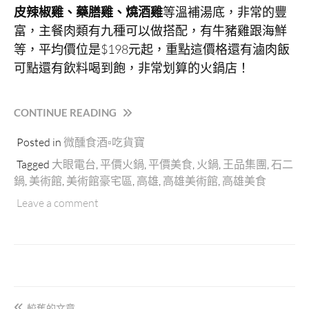
皮辣椒雞、藥膳雞、燒酒雞
等溫補湯底，非常的豐
富，主餐肉類有九種可以做搭配，有牛豬雞跟海鮮
等，平均價位是$198元起，重點這價格還有滷肉飯
可點還有飲料喝到飽，非常划算的火鍋店！
“高
CONTINUE READING
雄
Posted in
微醺食酒▫吃貨寶
美
術
Tagged
大眼電台
,
平價火鍋
,
平價美食
,
火鍋
,
王品集團
,
石二
館
鍋
,
美術館
,
美術館豪宅區
,
高雄
,
高雄美術館
,
高雄美食
《石
Leave a comment
二
鍋》
石
頭
涮
文
涮
鍋
章
較舊的文章