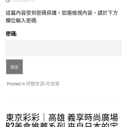
吃
營
這篇內容受到密碼保護。如需檢視內容，請於下方
造
欄位輸入密碼:
生
活
態
密碼:
度，
露
營
野
餐
超
方
便！”
Posted in
微醺食酒▫吃貨寶
東京彩彩｜高雄 義享時尚廣場
B2美食推薦系列 來自日本的定