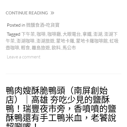
裡
山
解
踏
“蒙
CONTINUE READING
解
浪
地
饞！”
完
Posted in
微醺食酒▫吃貨寶
卡
後
羅
Tagged
下午茶
,
咖啡
,
咖啡廳
,
大眼電台
,
拿鐵
,
澎湖
,
澎湖下
行
咖
午茶
,
澎湖咖啡
,
澎湖旅遊
,
蒙地卡羅
,
蒙地卡羅咖啡館
,
虹吸
程
啡
壺咖啡
,
輕食
,
離島旅遊
,
飲料
,
馬公市
推
館
薦
｜
Leave a comment
的
澎
美
湖
味
必
餐
訪
鴨肉嫂酥脆鴨頭（南屏創始
廳
咖
之
啡
店）｜高雄 夯吃少見的鹽酥
一”
館
鴨！瑞豐夜市旁，香噴噴的鹽
充
滿
酥鴨還有手工鴨米血，老饕說
著
超唰嘴！
海