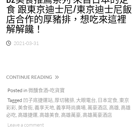
食 跟東京迪士尼/東京迪士尼飯
店合作的厚豬排，想吃來這裡
解解饞！
2021-03-31
“東
CONTINUE READING
京
Posted in
微醺食酒▫吃貨寶
彩
彩
Tagged
凹子底捷運站
,
厚切豬排
,
大眼電台
,
日本定食
,
東京
｜
彩彩
,
美食街
,
義享天地
,
義享時尚廣場
,
萬豪酒店
,
高雄
,
高雄
高
必吃
,
高雄捷運
,
高雄美食
,
高雄萬豪
,
高雄萬豪酒店
雄
義
Leave a comment
享
時