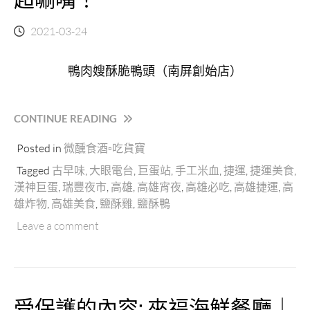
島
風
2021-03-24
情
與
鴨肉嫂酥脆鴨頭（南屏創始店）
文
藝
復
興
“鴨
CONTINUE READING
時
肉
期
Posted in
微醺食酒▫吃貨寶
嫂
的
酥
Tagged
古早味
,
大眼電台
,
巨蛋站
,
手工米血
,
捷運
,
捷運美食
,
浪
脆
漢神巨蛋
,
瑞豐夜市
,
高雄
,
高雄宵夜
,
高雄必吃
,
高雄捷運
,
高
漫
鴨
雄炸物
,
高雄美食
,
鹽酥雞
,
鹽酥鴨
風
頭
格。
（南
Leave a comment
虹
屏
吸
創
壺
始
咖
店）
受保護的內容: 來福海鮮餐廳｜
啡
｜