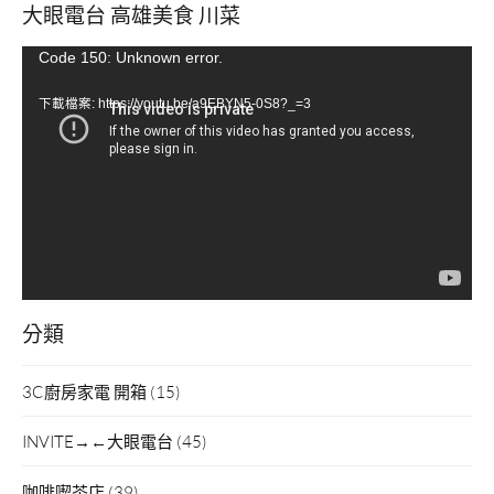
大眼電台 高雄美食 川菜
視
Code 150: Unknown error.
訊
下載檔案: https://youtu.be/a9EBYN5-0S8?_=3
播
放
器
分類
3C廚房家電 開箱
(15)
INVITE→←大眼電台
(45)
咖啡喫茶店
(39)