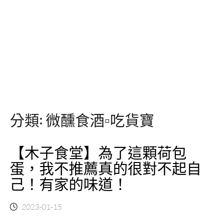
分類:
微醺食酒▫吃貨寶
【木子食堂】為了這顆荷包
蛋，我不推薦真的很對不起自
己！有家的味道！
2023-01-15