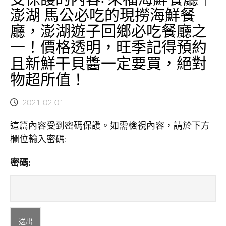
香
高
澎湖 馬公必吃的現撈海鮮餐
氣
雄
廳，澎湖遊子回鄉必吃餐廳之
迷
夯
人，
吃
一！價格透明，旺季記得預約
配
少
且新鮮干貝醬一定要買，絕對
上
見
輕
的
物超所值！
食
鹽
下
酥
2021-02-01
午
鴨！
茶
瑞
這篇內容受到密碼保護。如需檢視內容，請於下方
質
豐
感
夜
欄位輸入密碼:
滿
市
滿
旁，
密碼:
的
香
澎
噴
湖
噴
旅
的
遊”
鹽