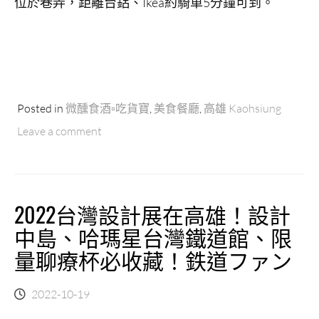
位於巷弄，距離台鋁、Ikea約騎車5分鐘可到。
Posted in
微醺食酒▫吃貨寶
,
美食餐廳
,
高雄 Kaohsiung
Leave a comment
2022台灣設計展在高雄！設計
中島、哈瑪星台灣鐵道館、限
量聊療杯必收藏！鉄道ファン
2022-10-19