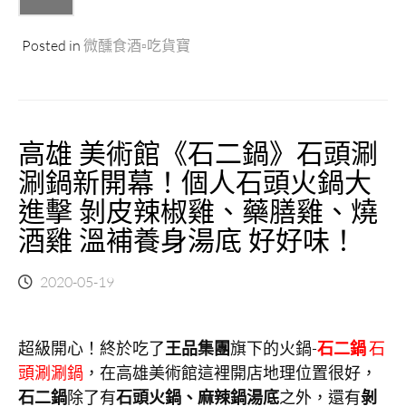
酥
鴨
還
Posted in
微醺食酒▫吃貨寶
有
手
工
鴨
高雄 美術館《石二鍋》石頭涮
米
血，
涮鍋新開幕！個人石頭火鍋大
老
進擊 剝皮辣椒雞、藥膳雞、燒
饕
說
酒雞 溫補養身湯底 好好味！
超
唰
嘴！”
2020-05-19
超級開心！終於吃了
王品集團
旗下的火鍋-
石二鍋
石
頭涮涮鍋
，在高雄美術館這裡開店地理位置很好，
石二鍋
除了有
石頭火鍋、麻辣鍋湯底
之外，還有
剝