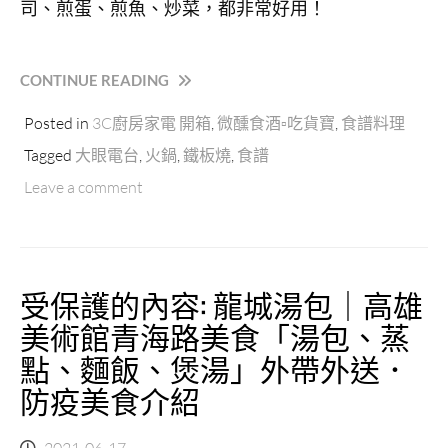
司、煎蛋、煎魚、炒菜，都非常好用！
限
量
聊
療
“【NICONICO】
CONTINUE READING
杯
掀
必
Posted in
3C廚房家電 開箱
,
微醺食酒▫吃貨寶
,
食譜料理
蓋
收
式
Tagged
大眼電台
,
火鍋
,
鐵板燒
,
食譜
藏！
火
Leave a comment
鉄
鍋
道
燒
フ
烤
ァ
料
ン”
理，
受保護的內容: 龍城湯包｜高雄
隨
時
美術館青海路美食「湯包、蒸
在
點、麵飯、煲湯」外帶外送．
家
防疫美食介紹
火
烤
兩
2021-06-17