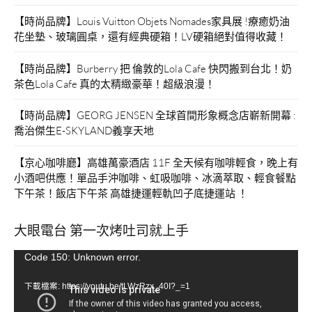
【時尚品牌】Louis Vuitton Objets Nomades家具展 !療癒奶油
花坐墊、玻璃圓桌，還有經典硬箱！LV硬箱絕對值得收藏！
【時尚品牌】Burberry 把 倫敦的Lola Cafe 快閃搬到台北！奶
茶色Lola Cafe 真的太精緻豪華！超級浪漫！
【時尚品牌】GEORG JENSEN 全球首間形象概念店嶄新開幕 :
喬治傑生E-SKYLAND義享天地
【京心咖啡廳】高雄萬豪酒店 11F 全天候有咖啡輕食，晚上有
小酒吧供應！單品手沖咖啡、虹吸咖啡、冰滴萃取、輕食餐點
下午茶！飯店下午茶 高雄捷運輕軌凹子底捷運站 ！
大眼電台 第一次烤吐司就上手
視
Code 150: Unknown error.
訊
下載檔案: https://youtu.be/tLWzRzx_40I?_=1
播