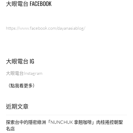
大眼電台 FACEBOOK
酒
雞
溫
補
https://www.facebook.com/dayanasiablog/
養
身
湯
底
好
大眼電台 IG
好
味！”
大眼電台Instagram
（點我看更多）
近期文章
探索台中的隱密綠洲「NUNCHUK 拿翹咖啡」肉桂捲控朝聖
名店