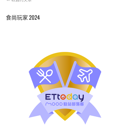
新
導
開
幕！
覽
食尚玩家 2024
個
人
石
頭
火
鍋
大
進
擊
剝
皮
辣
椒
雞、
藥
膳
雞、
燒