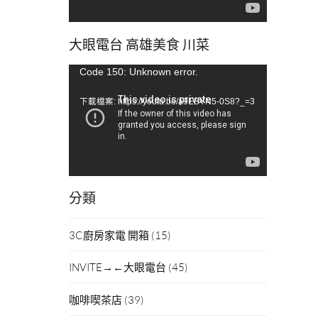
大眼電台 高雄美食 川菜
視
Code 150: Unknown error.
訊
下載檔案: https://youtu.be/a9EBYN5-0S8?_=3
播
放
器
分類
3C廚房家電 開箱
(15)
INVITE→←大眼電台
(45)
咖啡喫茶店
(39)