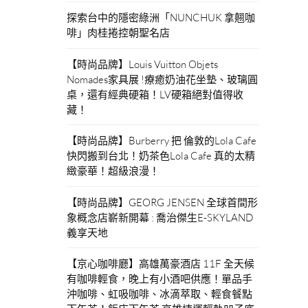
探索台中的隱密綠洲「NUNCHUK 拿翹咖
啡」肉桂捲控朝聖名店
【時尚品牌】Louis Vuitton Objets
Nomades家具展 !療癒奶油花坐墊、玻璃圓
桌，還有經典硬箱！LV硬箱絕對值得收
藏！
【時尚品牌】Burberry 把 倫敦的Lola Cafe
快閃搬到台北！奶茶色Lola Cafe 真的太精
緻豪華！超級浪漫！
【時尚品牌】GEORG JENSEN 全球首間形
象概念店嶄新開幕 : 喬治傑生E-SKYLAND
義享天地
【京心咖啡廳】高雄萬豪酒店 11F 全天候
有咖啡輕食，晚上有小酒吧供應！單品手
沖咖啡、虹吸咖啡、冰滴萃取、輕食餐點