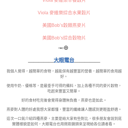
Viola 麥維樂早餐穀片
Viola 麥維樂綜合水果穀片
美國Bob’s穀類燕麥片
美國Bob’s綜合穀物片
▫
▪▫
⊕
＿＿＿＿＿
大眼電台
＿＿＿＿＿
我個人覺得，越簡單的食物，越能保有越豐富的營養，越簡單的食用越
好。
使用牛奶、優格等，是最垂手可得的備料，加上各種不同的麥片穀物，
吃起來豐富又簡單。
好的食材吃完後會覺得身體無負擔，燕麥也是如此。
燕麥對人體的好處我想大家都懂，豐富的纖維讓人體感到更輕盈舒適。
這次一口氣介紹四種燕麥，主要是給大家有些對比，很多朋友會說到底
實體樣貌是如何，大眼電台也用微距鏡頭來呈現給各位讀者看。