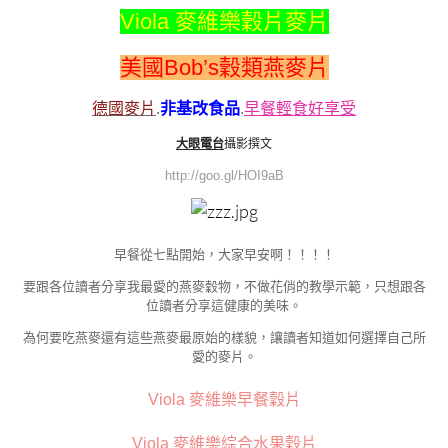
Viola 麥維樂穀片麥片
美國Bob’s穀類燕麥片
德國麥片
.
非基改食品
.
早餐輕食好享受
大眼電台
攝影撰文
http://goo.gl/HOI9aB
早餐從七點開始，大家早安啊！！！！
要跟各位讀者分享我最愛的燕麥穀物，不做花俏的教學示範，只想跟各
位讀者分享這健康的美味。
為何要吃燕麥還有這些燕麥最原始的樣貌，讓讀者知道如何選擇自己所
愛的麥片。
Viola 麥維樂早餐穀片
Viola 麥維樂綜合水果穀片