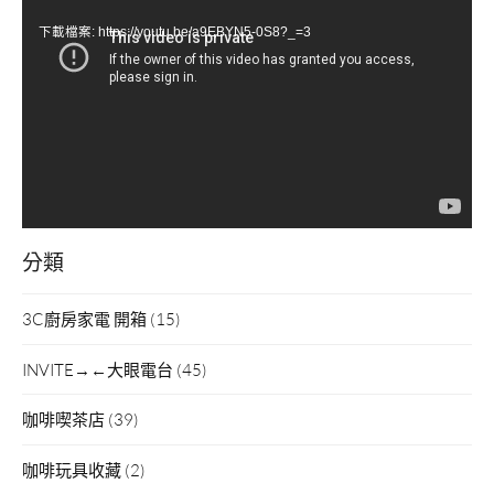
訊
下載檔案: https://youtu.be/a9EBYN5-0S8?_=3
播
放
器
分類
3C廚房家電 開箱
(15)
INVITE→←大眼電台
(45)
咖啡喫茶店
(39)
咖啡玩具收藏
(2)