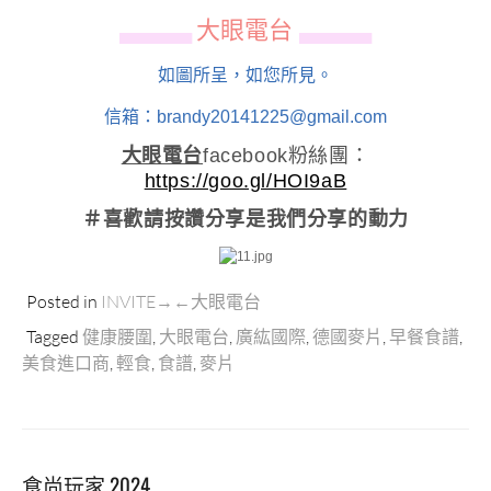
大眼電台
▄▄▄▄▄▄
▄▄▄▄▄▄
如圖所呈，如您所見。
信箱：brandy20141225@gmail.com
大眼電台
facebook粉絲團：
https://goo.gl/HOI9aB
＃喜歡請按讚分享
是我們分享的動力
Posted in
INVITE→←大眼電台
Tagged
健康腰圍
,
大眼電台
,
廣紘國際
,
德國麥片
,
早餐食譜
,
美食進口商
,
輕食
,
食譜
,
麥片
食尚玩家 2024