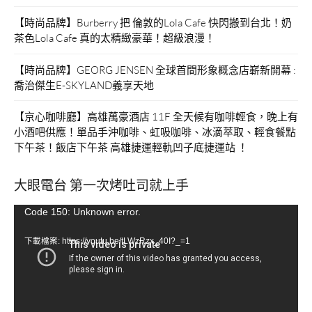
【時尚品牌】Burberry 把 倫敦的Lola Cafe 快閃搬到台北！奶
茶色Lola Cafe 真的太精緻豪華！超級浪漫！
【時尚品牌】GEORG JENSEN 全球首間形象概念店嶄新開幕 :
喬治傑生E-SKYLAND義享天地
【京心咖啡廳】高雄萬豪酒店 11F 全天候有咖啡輕食，晚上有
小酒吧供應！單品手沖咖啡、虹吸咖啡、冰滴萃取、輕食餐點
下午茶！飯店下午茶 高雄捷運輕軌凹子底捷運站 ！
大眼電台 第一次烤吐司就上手
視
Code 150: Unknown error.
訊
下載檔案: https://youtu.be/tLWzRzx_40I?_=1
播
放
器