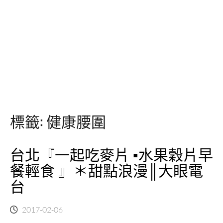
標籤:
健康腰圍
台北『一起吃麥片 ▪水果穀片早
餐輕食 』＊甜點浪漫║大眼電
台
2017-02-06