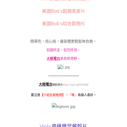
美國Bob’s穀類燕麥片
美國Bob’s綜合穀物片
簡單吃，用心挑，讓身體更輕鬆無負擔。
如圖所呈，如您所見。
大眼電台
美食新視野。
==================
大眼電台
攝影撰文
https://goo.gl/HOI9aB
要注意
【
介紹在框框裡
】
，
『
推』
為個人喜好。
Viola 麥維樂早餐穀片