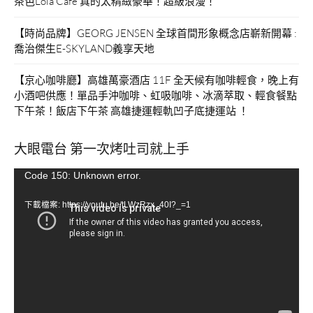
茶色Lola Cafe 真的太精緻豪華！超級浪漫！
【時尚品牌】GEORG JENSEN 全球首間形象概念店嶄新開幕 :
喬治傑生E-SKYLAND義享天地
【京心咖啡廳】高雄萬豪酒店 11F 全天候有咖啡輕食，晚上有
小酒吧供應！單品手沖咖啡、虹吸咖啡、冰滴萃取、輕食餐點
下午茶！飯店下午茶 高雄捷運輕軌凹子底捷運站 ！
大眼電台 第一次烤吐司就上手
視
Code 150: Unknown error.
訊
下載檔案: https://youtu.be/tLWzRzx_40I?_=1
播
放
器