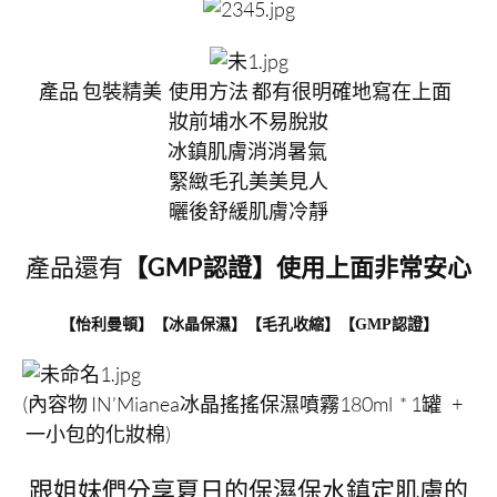
產品 包裝精美 使用方法 都有很明確地寫在上面
妝前埔水不易脫妝
冰鎮肌膚消消暑氣
緊緻毛孔美美見人
曬後舒緩肌膚冷靜
產品還有
【GMP認證】使用上面非常安心
【怡利曼頓】【冰晶保濕】【毛孔收縮】【GMP認證】
(內容物 IN’Mianea冰晶搖搖保濕噴霧180ml * 1罐 +
一小包的化妝棉)
跟姐妹們分享夏日的保濕保水鎮定肌膚的