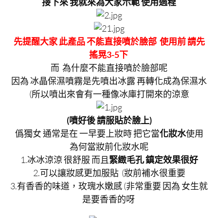
接下來 我就來為大家示範 使用過程
先提醒大家 此產品 不能直接噴於臉部 使用前 請先
搖晃3-5下
而 為什麼不能直接噴於臉部呢
因為
冰晶保濕噴霧是先噴出冰露 再轉化成為保濕水
(所以噴出來會有一種像冰庫打開來的涼意
(噴好後 請服貼於臉上)
僞獨女 通常是在 一早要上妝時 把它當
化妝水
使用
為何當妝前化妝水呢
1.冰冰涼涼 很舒服 而且
緊緻毛孔 鎮定效果很好
2.可以讓妝感更加服貼 (妝前補水很重要
3.有香香的味道，玫瑰水嫩感 (非常重要 因為 女生就
是要香香的呀