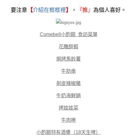
要注意
【
介紹在框框裡
】
，
『
推』
為個人喜好。
Comebell小酌館 食訪菜單
花雕醉蝦
焗烤馬鈴薯
牛肋串
剝皮辣椒豬
牛奶海鮮鍋
烤娃娃菜
牛肉捲
小酌館特有酒甕（18天生啤）