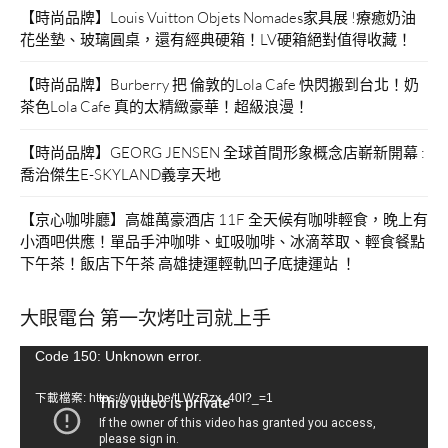
【時尚品牌】Louis Vuitton Objets Nomades家具展 !療癒奶油
花坐墊、玻璃圓桌，還有經典硬箱！LV硬箱絕對值得收藏！
【時尚品牌】Burberry 把 倫敦的Lola Cafe 快閃搬到台北！奶
茶色Lola Cafe 真的太精緻豪華！超級浪漫！
【時尚品牌】GEORG JENSEN 全球首間形象概念店嶄新開幕 :
喬治傑生E-SKYLAND義享天地
【京心咖啡廳】高雄萬豪酒店 11F 全天候有咖啡輕食，晚上有
小酒吧供應！單品手沖咖啡、虹吸咖啡、冰滴萃取、輕食餐點
下午茶！飯店下午茶 高雄捷運輕軌凹子底捷運站 ！
大眼電台 第一次烤吐司就上手
視
Code 150: Unknown error.
訊
下載檔案: https://youtu.be/tLWzRzx_40I?_=1
播
放