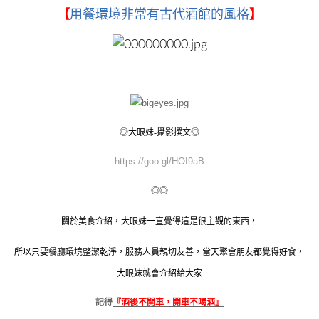
【
用餐環境非常有古代酒館的風格
】
◎大眼妹-攝影撰文◎
https://goo.gl/HOI9aB
◎◎
關於美食介紹，大眼妹一直覺得這是很主觀的東西，
所以只要餐廳環境整潔乾淨，服務人員親切友善，當天聚會朋友都覺得好食，
大眼妹就會介紹給大家
記得
『酒後不開車，開車不喝酒』