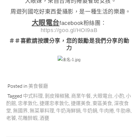
大眼妹，來自台灣的捲髮雀斑女孩。
周遊列國吃好東西愛攝影，是一種生活的樂趣。
大眼電台
facebook粉絲團：
https://goo.gl/HOI9aB
＃＃喜歡請按讚分享
，您的鼓勵是我們分享的動
力
Posted in
美食餐廳
Tagged
中式料理
,
剝皮辣椒豬
,
商業午餐
,
大眼電台
,
小酌
,
小
酌館
,
忠孝敦化
,
捷運忠孝敦化
,
捷運美食
,
東區美食
,
深夜食
堂
,
無國界
,
無菜單料理
,
牛奶海鮮鍋
,
牛奶鍋
,
牛肉捲
,
牛肋串
,
老饕
,
花雕醉蝦
,
酒甕