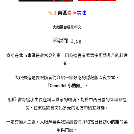
台北
東區
豪情
美味
大眼電台
攝影撰文
食訪在北市
東區
是很常見的事，因為這裡有著眾多廚藝非凡的料理
者，
大眼妹這是要跟讀者們介紹一家好吃的隱藏版深夜食堂，
『
ComeBell小酌館
』，
廚師-富哥從小生長在料理世家的環境，對於中西日義的料理都擅
長，在東區飲食文化多元的地方中鶴立雞群，
一定有過人之處，大眼妹要與吃貨讀者們介紹當日食訪
小酌館
的菜
單與口感。