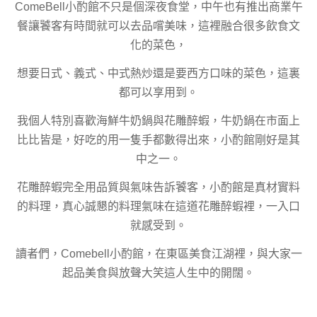
ComeBell小酌館不只是個深夜食堂，中午也有推出商業午
餐讓饕客有時間就可以去品嚐美味，這裡融合很多飲食文
化的菜色，
想要日式、義式、中式熱炒還是要西方口味的菜色，這裏
都可以享用到。
我個人特別喜歡海鮮牛奶鍋與花雕醉蝦，牛奶鍋在市面上
比比皆是，好吃的用一隻手都數得出來，小酌館剛好是其
中之一。
花雕醉蝦完全用品質與氣味告訴饕客，小酌館是真材實料
的料理，真心誠懇的料理氣味在這道花雕醉蝦裡，一入口
就感受到。
讀者們，Comebell小酌館，在東區美食江湖裡，與大家一
起品美食與放聲大笑這人生中的開闊。