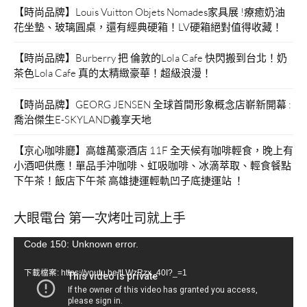
【時尚品牌】Louis Vuitton Objets Nomades家具展 !療癒奶油
花坐墊、玻璃圓桌，還有經典硬箱！LV硬箱絕對值得收藏！
【時尚品牌】Burberry 把 倫敦的Lola Cafe 快閃搬到台北！奶
茶色Lola Cafe 真的太精緻豪華！超級浪漫！
【時尚品牌】GEORG JENSEN 全球首間形象概念店嶄新開幕 :
喬治傑生E-SKYLAND義享天地
【京心咖啡廳】高雄萬豪酒店 11F 全天候有咖啡輕食，晚上有
小酒吧供應！單品手沖咖啡、虹吸咖啡、冰滴萃取、輕食餐點
下午茶！飯店下午茶 高雄捷運輕軌凹子底捷運站 ！
大眼電台 第一次烤吐司就上手
視
Code 150: Unknown error.
訊
下載檔案: https://youtu.be/tLWzRzx_40I?_=1
播
放