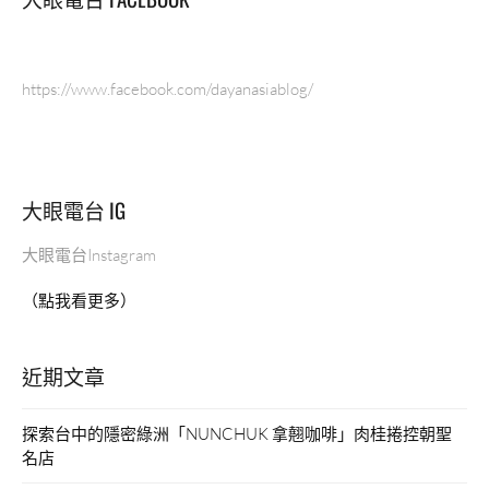
氣
質
的
https://www.facebook.com/dayanasiablog/
甜
點
店
｜
探
大眼電台 IG
店”
大眼電台Instagram
（點我看更多）
近期文章
探索台中的隱密綠洲「NUNCHUK 拿翹咖啡」肉桂捲控朝聖
名店