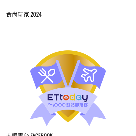
12】
超
食尚玩家 2024
人
氣
千
層
蛋
糕
三
號
店
日
式
老
洋
房
坐
擁
國
美
大眼電台 FACEBOOK
館