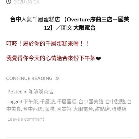
2020-06-16
台中
人氣千層蛋糕店 【
Overture序曲三店－國美
12
】／圖文
大眼電台
叮咚！屬於你的千層蛋糕來嚕！！
我覺得你今天的心情適合來份下午茶
❤️
“台
CONTINUE READING
中
Posted in
咖啡喫茶店
西
區
Tagged
下午茶
,
千層派
,
千層蛋糕
,
台中國美館
,
台中甜點
,
台
【OVERTURE
中美食
,
台中西區
,
咖啡
,
國美館
,
大眼電台
,
甜點店
,
蛋糕店
序
Leave a comment
曲
國
美