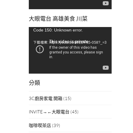
大眼電台 高雄美食 川菜
視
Code 150: Unknown error.
訊
下載檔案: https://youtu.be/a9EBYN5-0S8?_=3
播
放
器
分類
3C廚房家電 開箱
(15)
INVITE→←大眼電台
(45)
咖啡喫茶店
(39)