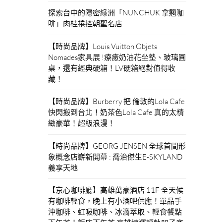
探索台中的隱密綠洲「NUNCHUK 拿翹咖
啡」肉桂捲控朝聖名店
【時尚品牌】Louis Vuitton Objets
Nomades家具展 !療癒奶油花坐墊、玻璃圓
桌，還有經典硬箱！LV硬箱絕對值得收
藏！
【時尚品牌】Burberry 把 倫敦的Lola Cafe
快閃搬到台北！奶茶色Lola Cafe 真的太精
緻豪華！超級浪漫！
【時尚品牌】GEORG JENSEN 全球首間形
象概念店嶄新開幕 : 喬治傑生E-SKYLAND
義享天地
【京心咖啡廳】高雄萬豪酒店 11F 全天候
有咖啡輕食，晚上有小酒吧供應！單品手
沖咖啡、虹吸咖啡、冰滴萃取、輕食餐點