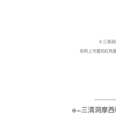
＃
三清洞
有附上可愛的紅色
＿＿＿＿
三清洞摩西
⊕
▫▪▫