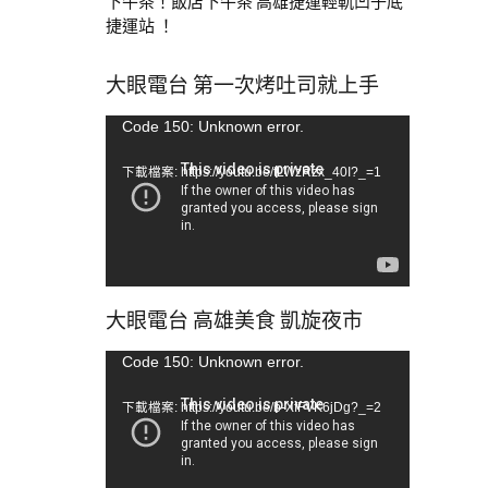
下午茶！飯店下午茶 高雄捷運輕軌凹子底
捷運站 ！
大眼電台 第一次烤吐司就上手
視
Code 150: Unknown error.
訊
下載檔案: https://youtu.be/tLWzRzx_40I?_=1
播
放
器
大眼電台 高雄美食 凱旋夜市
視
Code 150: Unknown error.
訊
下載檔案: https://youtu.be/b-XfFVK6jDg?_=2
播
放
器