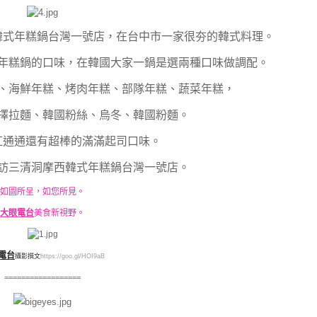
韓式年糕鍋台灣一號店，在台中市一家很夯的韓式料理。
年糕鍋的口味，在韓國大家一鍋是選兩種口味做調配。
、海鮮年糕、烤肉年糕、部隊年糕、蔬菜年糕，
擇拉麵、韓國粉絲、烏冬、韓國粉麵。
紅通通還有超棒的滿滿起司口味。
訪三清洞摩西韓式年糕鍋台灣一號店。
如圖所呈，如您所見。
大眼電台
美食新視野。
電台
攝影撰文
https://goo.gl/HOI9aB
==================