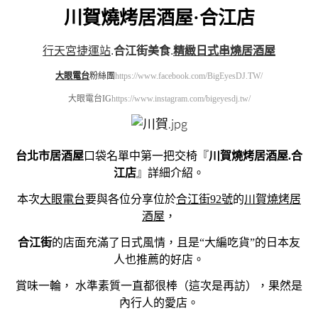
川賀燒烤居酒屋·合江店
行天宮捷運站
.
合江街美食
.
精緻
日式串燒居酒屋
大眼電台
粉絲團
https://www.facebook.com/BigEyesDJ.TW/
大眼電台IG
https://www.instagram.com/bigeyesdj.tw/
台北市居酒屋
口袋名單中第一把交椅『
川賀燒烤居酒屋.合
江店
』詳細介紹。
本次
大眼電台
要與各位分享位於
合江街92號
的
川賀燒烤居
酒屋
，
合江街
的店面充滿了日式風情，且是“大編吃貨”的日本友
人也推薦的好店。
賞味一輪， 水準素質一直都很棒（這次是再訪），果然是
內行人的愛店。