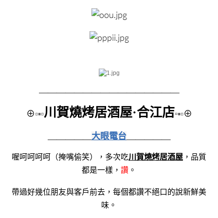
＿＿＿＿＿＿＿＿
＿＿＿＿＿＿＿＿
川賀燒烤居酒屋·合江店
⊕
▫▪▫
▫
▪▫
⊕
＿＿＿＿＿
大眼電台
＿＿＿＿＿
川賀燒烤居酒屋
喔呵呵呵呵（掩嘴偷笑），多次吃
，品質
都是一樣，
讚
。
帶過好幾位朋友與客戶前去，每個都讚不絕口的說新鮮美
味。