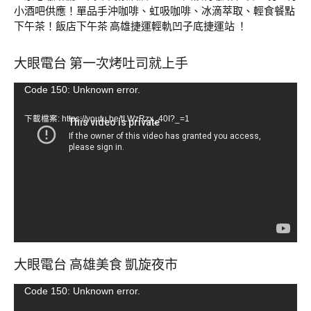
小酒吧供應！單品手沖咖啡、虹吸咖啡、冰滴萃取、輕食餐點
下午茶！飯店下午茶 高雄捷運輕軌凹子底捷運站 ！
大眼電台 第一次烤吐司就上手
視
Code 150: Unknown error.
訊
下載檔案: https://youtu.be/tLWzRzx_40I?_=1
播
放
器
大眼電台 高雄美食 凱旋夜市
視
Code 150: Unknown error.
訊