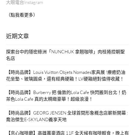
大眼電台Instagram
（點我看更多）
近期文章
探索台中的隱密綠洲「NUNCHUK 拿翹咖啡」肉桂捲控朝聖
名店
【時尚品牌】Louis Vuitton Objets Nomades家具展 !療癒奶油
花坐墊、玻璃圓桌，還有經典硬箱！LV硬箱絕對值得收藏！
【時尚品牌】Burberry 把 倫敦的Lola Cafe 快閃搬到台北！奶
茶色Lola Cafe 真的太精緻豪華！超級浪漫！
【時尚品牌】GEORG JENSEN 全球首間形象概念店嶄新開幕 :
喬治傑生E-SKYLAND義享天地
【京心咖啡廳】高雄萬豪酒店 11F 全天候有咖啡輕食，晚上有