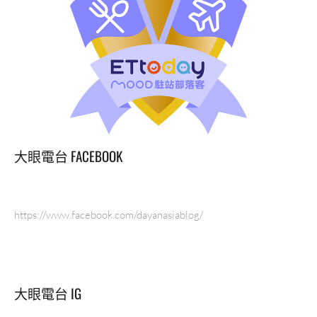
大眼電台 FACEBOOK
https://www.facebook.com/dayanasiablog/
大眼電台 IG