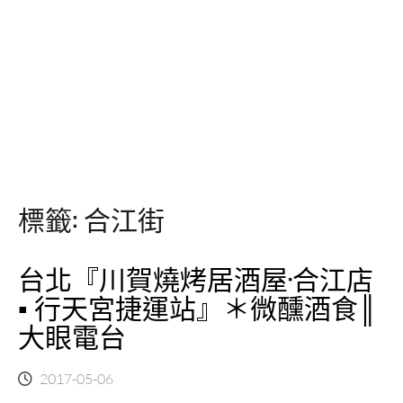
標籤:
合江街
台北『川賀燒烤居酒屋·合江店
▪ 行天宮捷運站』＊微醺酒食║
大眼電台
2017-05-06