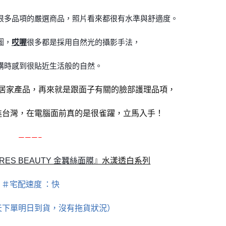
很多品項的嚴選商品，照片看來都很有水準與舒適度。
圖，
哎喔
很多都是採用自然光的攝影手法，
購時感到很貼近生活般的自然。
居家產品，再來就是跟面子有關的臉部護理品項，
進台灣，在電腦面前真的是很雀躍，立馬入手！
———–
』水漾透白系列
ÈRES BEAUTY 金蠶絲面膜
＃宅配速度 ：快
天下單明日到貨，沒有拖貨狀況）