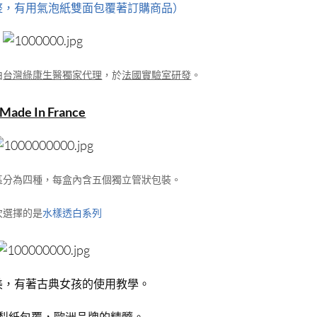
整，有用氣泡紙雙面包覆著訂購商品）
由
台灣綠康生醫獨家代理
，於
法國實驗室研發
。
Made In France
區分為四種，每盒內含五個獨立管狀包裝。
次選擇的是
水樣透白系列
美，有著古典女孩的使用教學。
梨紙包覆，歐洲品牌的精髓。