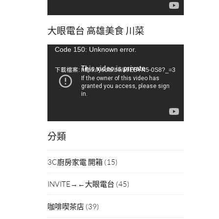
大眼電台 高雄美食 川菜
視
Code 150: Unknown error.
訊
下載檔案: https://youtu.be/a9EBYN5-0S8?_=3
播
放
器
分類
3C廚房家電 開箱
(15)
INVITE→←大眼電台
(45)
咖啡喫茶店
(39)