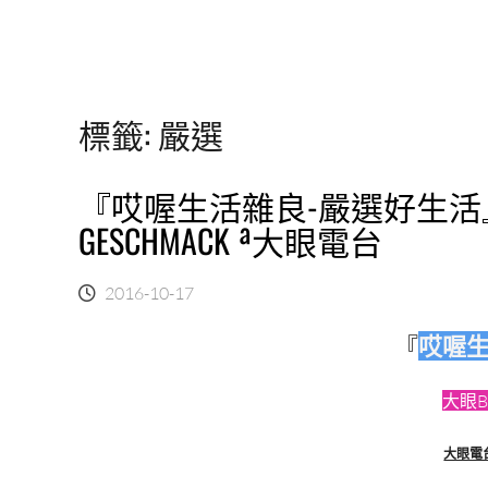
標籤:
嚴選
『哎喔生活雜良-嚴選好生活』
GESCHMACK ª大眼電台
2016-10-17
『
哎喔
大眼B
大眼電