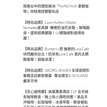
探索台中的隱密綠洲「NUNCHUK 拿翹咖
啡」肉桂捲控朝聖名店
【時尚品牌】Louis Vuitton Objets
Nomades家具展 !療癒奶油花坐墊、玻璃圓
桌，還有經典硬箱！LV硬箱絕對值得收
藏！
【時尚品牌】Burberry 把 倫敦的Lola Cafe
快閃搬到台北！奶茶色Lola Cafe 真的太精
緻豪華！超級浪漫！
【時尚品牌】GEORG JENSEN 全球首間形
象概念店嶄新開幕 : 喬治傑生E-SKYLAND
義享天地
【京心咖啡廳】高雄萬豪酒店 11F 全天候
有咖啡輕食，晚上有小酒吧供應！單品手
沖咖啡、虹吸咖啡、冰滴萃取、輕食餐點