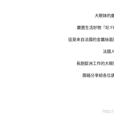
大眼妹的
嚴選生活好物『
妃 F
這是來自法國的金蠶絲面
法國
長跑歐洲工作的大眼
開箱分享給各位
http: