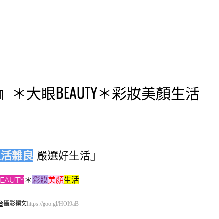
＊大眼BEAUTY＊彩妝美顏生活
生活雜良
-嚴選好生活』
EAUTY
＊
彩妝
美顏
生活
台
攝影撰文
https://goo.gl/HOI9aB