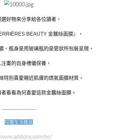
嚴選好物來分享給各位讀者，
』，
ERRIÈRES BEAUTY 金蠶絲面膜
膜，瓶身是用玻璃瓶的是管狀所包裝呈現，
人注重的自身禮儀保養，
妹特別喜愛親近肌膚的透氣面膜材質，
讀者看看為何喜愛這款金蠶絲面膜。
＿＿＿＿＿＿
哎喔生活雜良
//www.addons.com.tw/