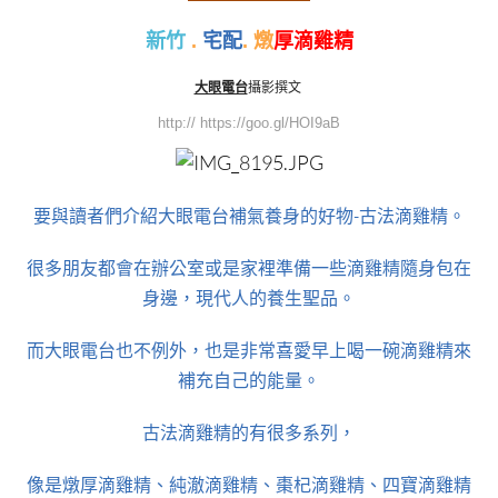
新竹
.
宅配
. 燉
厚滴雞精
大眼電台
攝影撰文
http:// https://goo.gl/HOI9aB
要與讀者們介紹大眼電台補氣養身的好物-古法滴雞精。
很多朋友都會在辦公室或是家裡準備一些滴雞精隨身包在
身邊，現代人的養生聖品。
而大眼電台也不例外，也是非常喜愛早上喝一碗滴雞精來
補充自己的能量。
古法滴雞精的有很多系列，
像是燉厚滴雞精、純澈滴雞精、棗杞滴雞精、四寶滴雞精