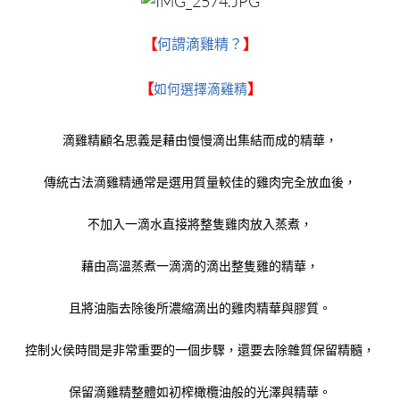
【
何謂滴雞精？
】
【
如何選擇滴雞精
】
滴雞精顧名思義是藉由慢慢滴出集結而成的精華，
傳統古法滴雞精通常是選用質量較佳的雞肉完全放血後，
不加入一滴水直接將整隻雞肉放入蒸煮，
藉由高溫蒸煮一滴滴的滴出整隻雞的精華，
且將油脂去除後所濃縮滴出的雞肉精華與膠質。
控制火侯時間是非常重要的一個步驟，還要去除雜質保留精髓，
保留滴雞精整體如初榨橄欖油般的光澤與精華。