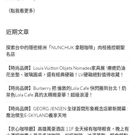
（點我看更多）
近期文章
探索台中的隱密綠洲「NUNCHUK 拿翹咖啡」肉桂捲控朝聖
名店
【時尚品牌】Louis Vuitton Objets Nomades家具展 !療癒奶油
花坐墊、玻璃圓桌，還有經典硬箱！LV硬箱絕對值得收藏！
【時尚品牌】Burberry 把 倫敦的Lola Cafe 快閃搬到台北！奶
茶色Lola Cafe 真的太精緻豪華！超級浪漫！
【時尚品牌】GEORG JENSEN 全球首間形象概念店嶄新開幕 :
喬治傑生E-SKYLAND義享天地
【京心咖啡廳】高雄萬豪酒店 11F 全天候有咖啡輕食，晚上有