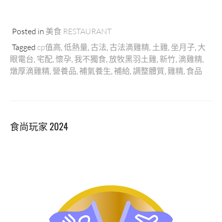
Posted in
美食 RESTAURANT
Tagged
cp值高
,
低熱量
,
古法
,
古法滴雞精
,
土雞
,
坐月子
,
大
眼電台
,
宅配
,
懷孕
,
我不獨食
,
放牧黑羽土雞
,
新竹
,
滴雞精
,
燉厚滴雞精
,
營養品
,
補氣養生
,
補給
,
調整體質
,
雞精
,
食品
食尚玩家 2024