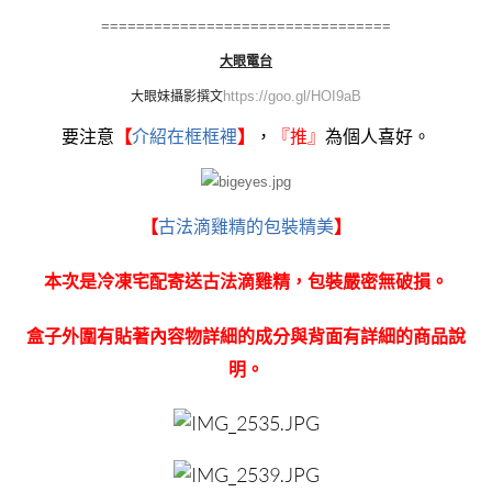
=================================
大眼電台
https://goo.gl/HOI9aB
大眼妹
攝影撰文
要注意
【
介紹在框框裡
】
，
『
推』
為個人喜好。
【
古法滴雞精的包裝精美
】
本次是冷凍宅配寄送古法滴雞精，包裝嚴密無破損。
盒子外圍有貼著內容物詳細的成分與背面有詳細的商品說
明。