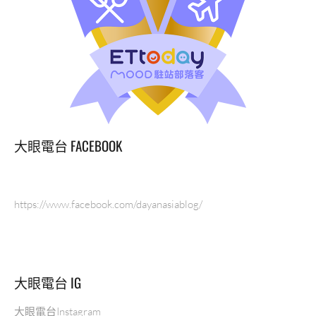
大眼電台 FACEBOOK
https://www.facebook.com/dayanasiablog/
大眼電台 IG
大眼電台Instagram