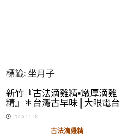
標籤:
坐月子
新竹『古法滴雞精▪燉厚滴雞
精』＊台灣古早味║大眼電台
2016-11-18
古法滴雞精