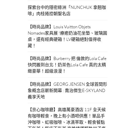
探索台中的隱密綠洲「NUNCHUK 拿翹咖
啡」肉桂捲控朝聖名店
【時尚品牌】Louis Vuitton Objets
Nomades家具展 !療癒奶油花坐墊、玻璃圓
桌，還有經典硬箱！LV硬箱絕對值得收
藏！
【時尚品牌】Burberry 把 倫敦的Lola Cafe
快閃搬到台北！奶茶色Lola Cafe 真的太精
緻豪華！超級浪漫！
【時尚品牌】GEORG JENSEN 全球首間形
象概念店嶄新開幕 : 喬治傑生E-SKYLAND
義享天地
【京心咖啡廳】高雄萬豪酒店 11F 全天候
有咖啡輕食，晚上有小酒吧供應！單品手
沖咖啡、虹吸咖啡、冰滴萃取、輕食餐點