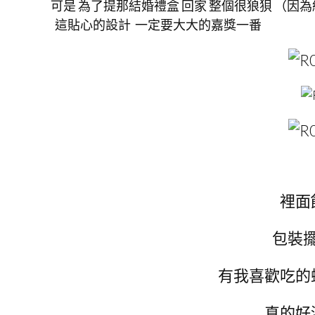
可是 為了提那結婚禮盒 回家 整個很狼狽 （因
這貼心的設計 一定要大大的嘉獎一番
裡面
包裝
有我喜歡吃的
真的好