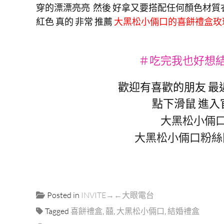
穿的漂漂亮亮 然後 好拿又要搭配任何顏色材質
紅色 真的 非常 推薦
大黑松小倆口的喜餅禮盒
玫
＃吃完我也好想
歡迎有喜歡的朋友 最
點下滑鼠 進入
大黑松小倆
大黑松小倆口粉絲
Posted in
INVITE→←大眼電台
Tagged
喜餅禮盒
,
囍
,
大黑松小倆口
,
結婚禮盒