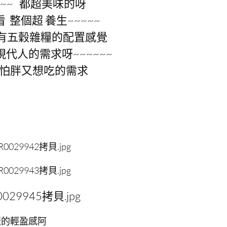
~~~ 都超美味的呀
 整個超 養生~~~~~
有五穀雜糧的配置感覺
現代人的需求呀~~~~~~
是 怕胖又想吃的需求
樣的輕盈感阿