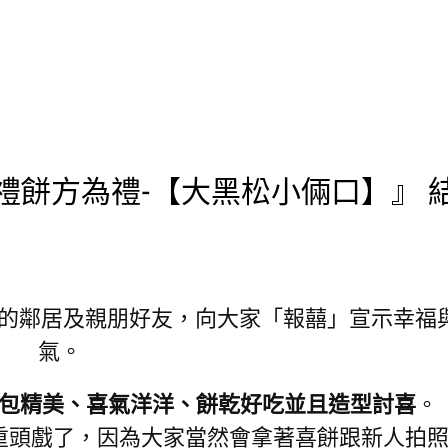
禮餅方為禮-【大黑松小倆口】』 
的鄰居及親朋好友，向大家「報囍」宣示幸福
氣。
包精美、喜氣洋洋、餅乾好吃並且造型討喜
。
算重頭戲了，因為大家當然會拿著喜餅跟新人拍