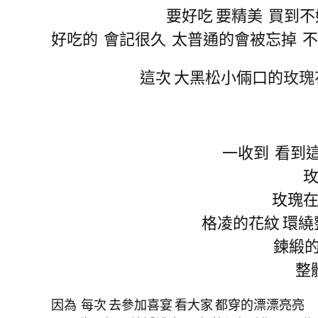
要好吃 要精美 買到
好吃的 會記很久 太普通的會被忘掉 
這次 大黑松小倆口的
玫瑰
一收到 看到
玫瑰在
格凌的花紋 環繞
鍊緞的
整
因為 每次 去參加喜宴 看大家 都穿的漂漂亮亮