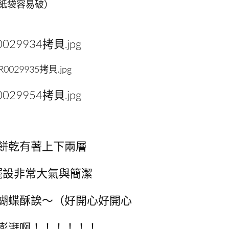
為紙袋容易破）
餅乾有著上下兩層
擺設非常大氣與簡潔
蝴蝶酥誒～（好開心好開心
澎湃啊！！！！！！