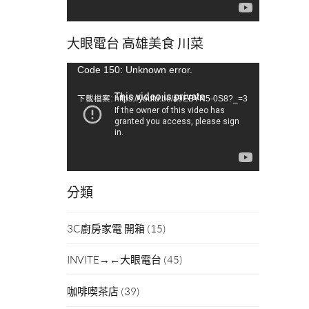
大眼電台 高雄美食 川菜
視
Code 150: Unknown error.
訊
下載檔案: https://youtu.be/a9EBYN5-0S8?_=3
播
放
器
分類
3C廚房家電 開箱
(15)
INVITE→←大眼電台
(45)
咖啡喫茶店
(39)