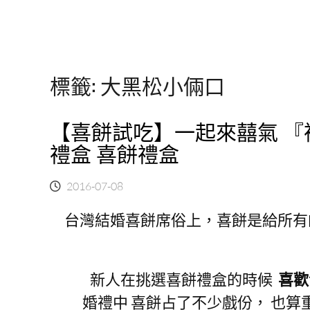
標籤:
大黑松小倆口
【喜餅試吃】一起來囍氣 『
禮盒 喜餅禮盒
2016-07-08
台灣結婚喜餅席俗上，喜餅是給所有
新人在挑選喜餅禮盒的時候
喜歡
婚禮中 喜餅占了不少戲份， 也