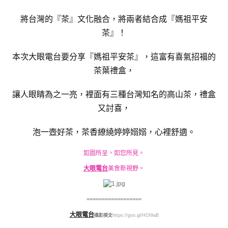
將台灣的『茶』文化融合，將兩者結合成
『媽祖平安
茶』！
本次大眼電台要分享『媽祖平安茶』，這富有喜氣招福的
茶葉禮盒，
讓人眼睛為之一亮，裡面有三種台灣知名的高山茶，禮盒
又討喜，
泡一壺好茶，茶香繚繞婷婷嫋嫋，心裡舒適。
如圖所呈，如您所見。
大眼電台
美食新視野。
==================
大眼電台
攝影撰文
https://goo.gl/HOI9aB