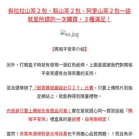
有拉拉山茶２包、梨山茶２包、阿里山茶２包～這
就是所謂的
一次購買，３種滿足
！
媽祖平安茶介紹
【
】
另外，打開盒子時就有發現一張紅色紙條，上面是感謝我們對媽祖
平安茶還有台灣茶農的支持，
並且還舉辦了
『創意媽祖廟設計ＤＩＹ』比賽
，只要上傳照片到指
定網站上，就能夠得到限量禮物，
也就是只要上傳就先有獎品可拿！
實在是就感心阿～買到這組『
媽
祖平安茶
』禮盒真的是
送禮、自用兩相宜
！
當然！
茶葉來源絕對是台灣自產
也
不用擔心品質問題，！而且有非