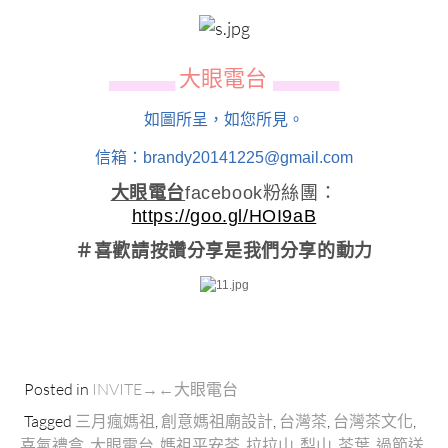
大眼電台
▄▄▄▄▄▄
▄▄▄▄▄▄
如圖所呈，如您所見。
信箱：brandy20141225@gmail.com
大眼電台
facebook粉絲團：
https://goo.gl/HOI9aB
＃喜歡請按讚分享
是我們分享的動力
Posted in
INVITE→←大眼電台
Tagged
三月瘋媽祖
,
創意媽祖廟設計
,
台灣茶
,
台灣茶文化
,
喜氣禮盒
,
大眼電台
,
媽祖平安茶
,
拉拉山
,
梨山
,
茶葉
,
過節送