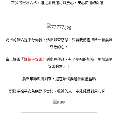
常多的檢驗合格，這是消費這可以放心、安心使用的保證！
媽祖的保佑是不分你我，媽祖非常慈悲，只要我們抱持著一顆虔誠
尊敬的心，
奉上好茶『
媽祖平安茶
』到廟裡拜拜，有了媽祖的加持，更加深平
安茶的意涵！
農曆年節即將到來，還在煩惱要送什麼禮盒嗎
選擇媽祖平安茶絶對不會錯，收禮的人一定能感受到用心喔！
＿＿＿＿＿＿＿＿
＿＿＿＿＿＿＿＿