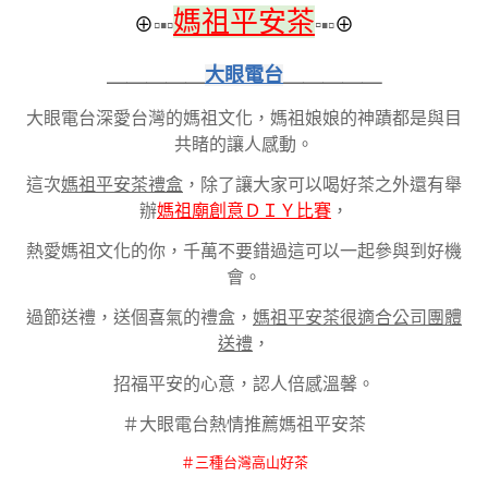
媽祖平安茶
⊕
▫▪▫
▫
▪▫
⊕
＿＿＿＿＿
大眼電台
＿＿＿＿＿
大眼電台深愛台灣的媽祖文化，媽祖娘娘的神蹟都是與目
共睹的讓人感動。
這次
媽祖平安茶禮盒
，除了讓大家可以喝好茶之外還有舉
辦
媽祖廟創意ＤＩＹ比賽
，
熱愛媽祖文化的你，千萬不要錯過這可以一起參與到好機
會。
過節送禮，送個喜氣的禮盒，
媽祖平安茶很適合公司團體
送禮
，
招福平安的心意，認人倍感溫馨。
＃大眼電台熱情推薦媽祖平安茶
＃三種台灣高山好茶