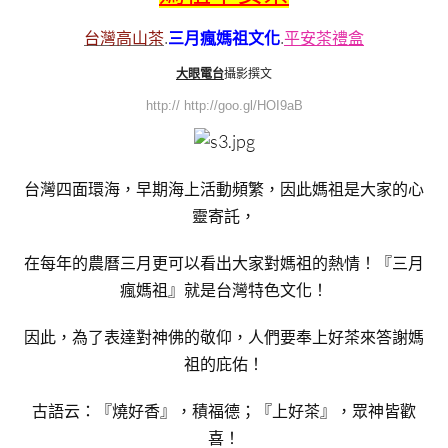
台灣高山茶
.
三月瘋媽祖文化
.
平安茶禮盒
大眼電台
攝影撰文
http:// http://goo.gl/HOI9aB
台灣四面環海，早期海上活動頻繁，因此媽祖是大家的心
靈寄託，
在每年的農曆三月更可以看出大家對媽祖的熱情！『三月
瘋媽祖』就是台灣特色文化！
因此，為了表達對神佛的敬仰，人們要奉上好茶來答謝媽
祖的庇佑！
古語云：『燒好香』，積福德；『上好茶』，眾神皆歡
喜！