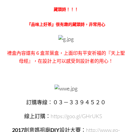
藏頭詩！！！
『品味上好茶』
很有趣的藏頭詩，非常用心
禮盒內容還有６盒茶葉盒，上面印有平安祈福的『天上聖
母經』，在設計上可以感受到設計者的用心！
訂購專線：０３－３３９４５２０
線上訂購：
https://goo.gl/GHrUKS
2017
創意媽祖廟
DIY
設計大賽：
http://www.go-