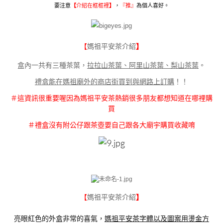
要注意
【
介紹在框框裡
】
，
『
推』
為個人喜好。
媽祖平安茶介紹
【
】
盒內一共有三種茶葉，
拉拉山茶葉、阿里山茶葉、梨山茶葉
。
禮盒能在媽祖廟外的商店街買到與網路上訂購
！！
＃這資訊很重要喔因為媽祖平安茶熱銷很多朋友都想知道在哪裡購
買
＃禮盒沒有附公仔跟茶壺要自己跟各大廟宇購買收藏唷
媽祖平安茶介紹
【
】
亮眼紅色的外盒非常的喜氣，
媽祖平安茶字體以及圖案用燙金方