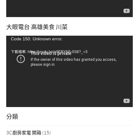
大眼電台 高雄美食 川菜
視
Code 150: Unknown error.
訊
下載檔案: https://youtu.be/a9EBYN5-0S8?_=3
播
放
器
分類
3C廚房家電 開箱
(15)