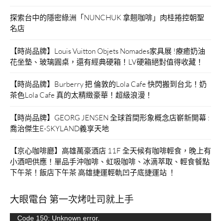
探索台中的隱密綠洲「NUNCHUK 拿翹咖啡」肉桂捲控朝聖
名店
【時尚品牌】Louis Vuitton Objets Nomades家具展 !療癒奶油
花坐墊、玻璃圓桌，還有經典硬箱！LV硬箱絕對值得收藏！
【時尚品牌】Burberry 把 倫敦的Lola Cafe 快閃搬到台北！奶
茶色Lola Cafe 真的太精緻豪華！超級浪漫！
【時尚品牌】GEORG JENSEN 全球首間形象概念店嶄新開幕 :
喬治傑生E-SKYLAND義享天地
【京心咖啡廳】高雄萬豪酒店 11F 全天候有咖啡輕食，晚上有
小酒吧供應！單品手沖咖啡、虹吸咖啡、冰滴萃取、輕食餐點
下午茶！飯店下午茶 高雄捷運輕軌凹子底捷運站 ！
大眼電台 第一次烤吐司就上手
視
Code 150: Unknown error.