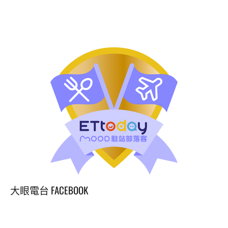
手
沖
咖
啡，
鄰
近
輕
軌
光
榮
碼
頭
站
步
行
約
五
大眼電台 FACEBOOK
分
鐘。
充