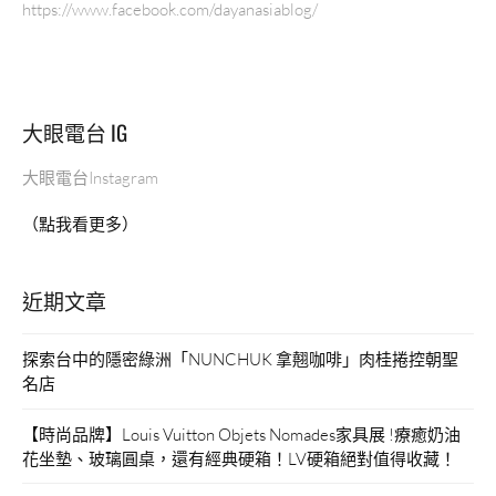
滿
https://www.facebook.com/dayanasiablog/
法
式
慵
懶
大眼電台 IG
氛
圍
大眼電台Instagram
的
空
（點我看更多）
間
配
上
近期文章
一
杯
單
探索台中的隱密綠洲「NUNCHUK 拿翹咖啡」肉桂捲控朝聖
品
名店
咖
啡，
【時尚品牌】Louis Vuitton Objets Nomades家具展 !療癒奶油
下
花坐墊、玻璃圓桌，還有經典硬箱！LV硬箱絕對值得收藏！
午
好