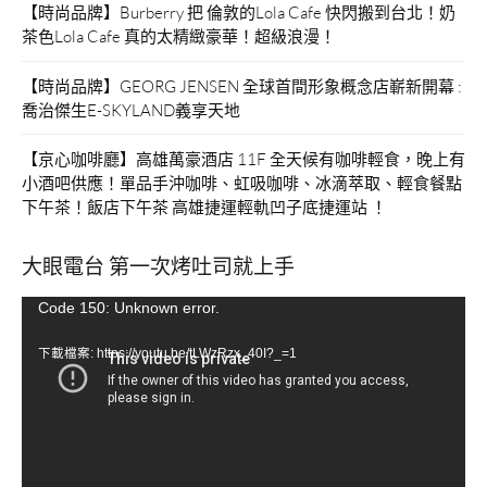
【時尚品牌】Burberry 把 倫敦的Lola Cafe 快閃搬到台北！奶
時
茶色Lola Cafe 真的太精緻豪華！超級浪漫！
光！”
【時尚品牌】GEORG JENSEN 全球首間形象概念店嶄新開幕 :
喬治傑生E-SKYLAND義享天地
【京心咖啡廳】高雄萬豪酒店 11F 全天候有咖啡輕食，晚上有
小酒吧供應！單品手沖咖啡、虹吸咖啡、冰滴萃取、輕食餐點
下午茶！飯店下午茶 高雄捷運輕軌凹子底捷運站 ！
大眼電台 第一次烤吐司就上手
視
Code 150: Unknown error.
訊
下載檔案: https://youtu.be/tLWzRzx_40I?_=1
播
放
器