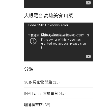
大眼電台 高雄美食 川菜
視
Code 150: Unknown error.
訊
下載檔案: https://youtu.be/a9EBYN5-0S8?_=3
播
放
器
分類
3C廚房家電 開箱
(15)
INVITE→←大眼電台
(45)
咖啡喫茶店
(39)