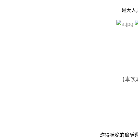
是大人
【本次
炸得酥脆的鹽酥