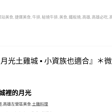
運站美食
,
捷運美食
,
牛排
,
秘燒牛排
,
美食
,
鐵板燒
,
高雄
,
高雄必吃
,
月光土雞城 ▪ 小資族也適合』＊
城裡的月光
界
.
高雄左營區美食.
土雞料理