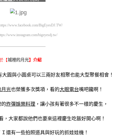
https://www.facebook.com/BigEyesDJ.TW/
ttps://www.instagram.com/bigeyesdj.tw/
—————————————————
城裡的月光
於【
】介紹
人，有大圓與小圓桌可以三兩好友相聚也能大型聚餐相會！
的月光
也榮獲多次獎項，看的
大眼電台
嘴吧饞啊！
誇的
炸彈娛樂料理
，讓小孩有著很多不一樣的慶生，
看，大家都說他們也要來這裡慶生吃飯好開心啊！
ＦＩ還有一些拍照道具與好玩的抓娃娃機！