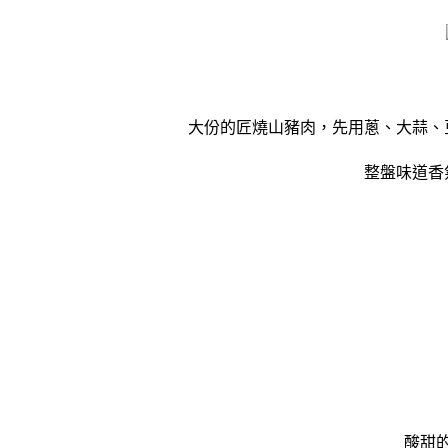
大份的匠燒山豬肉，先用蔥、大蒜、
整盤味道香
酸甜