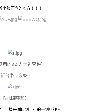
與小孩同歡的地方！！！
享用的為3人土雞套餐】
新台幣：＄980
​
【古味鹽酥雞】
雞！！這是唰口到不行的一到料裡。