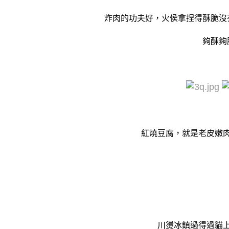
炸肉的功夫好，火侯拿捏得酥脆沒
夠酥夠
紅燒豆腐，就是老皮嫩
川燙冰鎮過得過貓