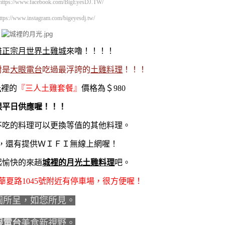
https://www.facebook.com/BigEyesDJ.TW/
ttps://www.instagram.com/bigeyesdj.tw/
雄正宗月世界土雞城
來嚕！！！！
對是
大眼電台
吃過最浮誇的
土雞料理
！！！
光
裡的
『三人土雞套餐』
價格為＄980
限平日供應喔！！！
不吃的料理可以更換等值的其他料理。
費，還有提供ＷＩＦＩ無線上網喔！
起愉快的來趟
城裡的月光土雞料理
吧。
華夏路1045號附近有停車場，很方便喔！
圖所呈，如您所見。
眼電台
美食新視野。