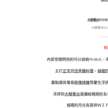
務
費！”
大眼電台
粉絲團
大眼電台IG
h
———
關
內部空間明亮約可以容納70-80
主打
正宗月世界雞料理
，
城裡
重點還有像是
砲彈燒雞
等慶生浮
浮誇到
大眼電台
直播給親朋好友
城裡的月光有提供ＷＩ