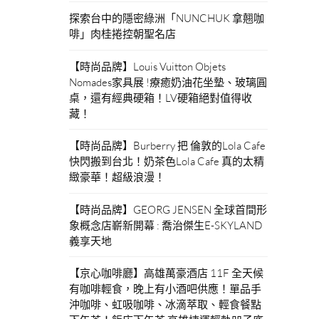
探索台中的隱密綠洲「NUNCHUK 拿翹咖
啡」肉桂捲控朝聖名店
【時尚品牌】Louis Vuitton Objets
Nomades家具展 !療癒奶油花坐墊、玻璃圓
桌，還有經典硬箱！LV硬箱絕對值得收
藏！
【時尚品牌】Burberry 把 倫敦的Lola Cafe
快閃搬到台北！奶茶色Lola Cafe 真的太精
緻豪華！超級浪漫！
【時尚品牌】GEORG JENSEN 全球首間形
象概念店嶄新開幕 : 喬治傑生E-SKYLAND
義享天地
【京心咖啡廳】高雄萬豪酒店 11F 全天候
有咖啡輕食，晚上有小酒吧供應！單品手
沖咖啡、虹吸咖啡、冰滴萃取、輕食餐點