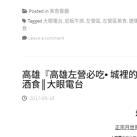
燒-
Posted in
美食餐廳
時
尚
Tagged
大眼電台
,
岩板牛排
,
左營區
,
左營區美食
,
捷
MEAT
食
SHOW
Leave a comment
岩
燒
牛
排
｜
高雄『高雄左營必吃▪ 城裡的
高
雄
酒食║大眼電台
岩
盤
2017-05-18
牛
排
適
合
愛
正宗月世
吃