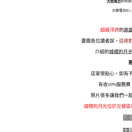
肉
大眼電台
粉絲團
的
大眼電台IG
h
朋
友，
牛
超級浮誇
的
高
排、
雞
要跟各位讀者說，
這絕
排、
介紹的
城裡的月
豬
排
自
由
店家很貼心，如有
選
有收10%服務
擇。
價
照片很多讓我們一
格
親
城裡的月光位於左營區
民
如
不
收
大
服