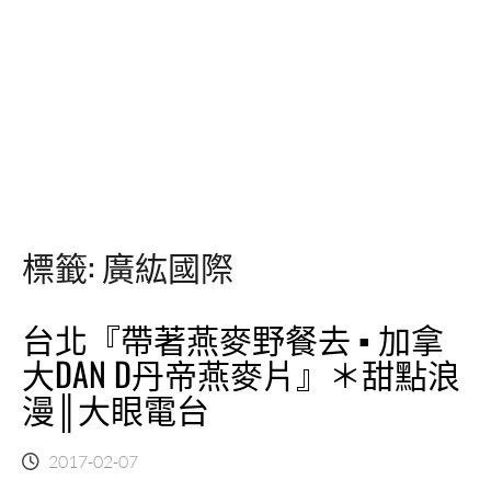
標籤:
廣紘國際
台北『帶著燕麥野餐去 ▪ 加拿
大DAN D丹帝燕麥片』＊甜點浪
漫║大眼電台
2017-02-07