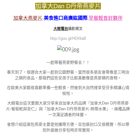
加拿大Dan D丹帝燕麥片
加拿大燕麥片
.
美食進口商廣紘國際
.
早餐輕食好夥伴
大眼電台
攝影撰文
http://goo.gl/HOI9aB
一起帶著燕麥野餐去！！
春天到了，很適合大家一起到公園野餐，當然很多朋友會帶像是三明治
之類的食品，那我們這些女孩子比較喜歡像是燕麥類的食物。
在歐美大家都很喜歡準備一些輕食，然後到大自然裡享受芬多精讓心情
愉悅。
大眼電台這次要跟大家分享來自加拿大的品牌『加拿大Dan D丹帝燕麥
片-葡萄乾與杏仁』與『加拿大Dan D丹帝燕麥片-熱帶水果』，兩種品牌
一次滿足讀者的味蕾。
會想介紹這兩包燕麥主要是他攜帶方便，且包裝封口又很務實，所以帶
到外面做分享包時非常實用。