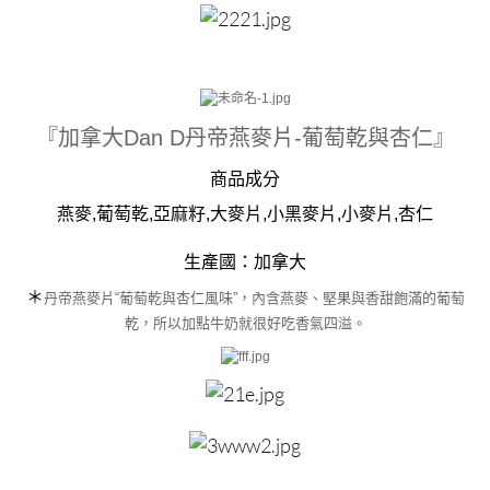
​『加拿大Dan D丹帝燕麥片-葡萄乾與杏仁』
商品成分
燕麥,葡萄乾,亞麻籽,大麥片,小黑麥片,小麥片,杏仁
生產國：
加拿大
＊
丹帝燕麥片“葡萄乾與杏仁風味”，內含燕麥、堅果與香甜飽滿的葡萄
乾，所以加點牛奶就很好吃香氣四溢。