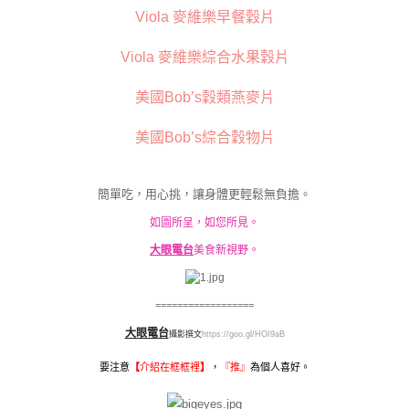
Viola 麥維樂早餐穀片
Viola 麥維樂綜合水果穀片
美國Bob’s穀類燕麥片
美國Bob’s綜合穀物片
簡單吃，用心挑，讓身體更輕鬆無負擔。
如圖所呈，如您所見。
大眼電台
美食新視野。
==================
大眼電台
攝影撰文
https://goo.gl/HOI9aB
要注意
【
介紹在框框裡
】
，
『
推』
為個人喜好。