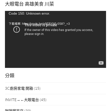
大眼電台 高雄美食 川菜
視
Code 150: Unknown error.
訊
下載檔案: https://youtu.be/a9EBYN5-0S8?_=3
播
放
器
分類
3C廚房家電 開箱
(15)
INVITE→←大眼電台
(45)
咖啡喫茶店
(39)