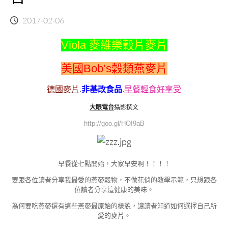
2017-02-06
Viola 麥維樂穀片麥片
美國Bob’s穀類燕麥片
德國麥片
.
非基改食品
.
早餐輕食好享受
大眼電台
攝影撰文
http://goo.gl/HOI9aB
早餐從七點開始，大家早安啊！！！！
要跟各位讀者分享我最愛的燕麥穀物，不做花俏的教學示範，只想跟各
位讀者分享這健康的美味。
為何要吃燕麥還有這些燕麥最原始的樣貌，讓讀者知道如何選擇自己所
愛的麥片。