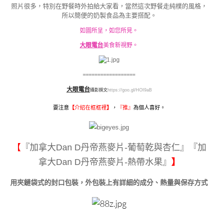
照片很多，特別在野餐時外拍給大家看，當然這次野餐走純樸的風格，
所以簡便的奶製食品為主要搭配。
如圖所呈，如您所見。
大眼電台
美食新視野。
==================
大眼電台
攝影撰文
https://goo.gl/HOI9aB
要注意
【
介紹在框框裡
】
，
『
推』
為個人喜好。
【
『加拿大Dan D丹帝燕麥片-葡萄乾與杏仁』『加
拿大Dan D丹帝燕麥片-熱帶水果』
】
用夾鏈袋式的封口包裝，外包裝上有詳細的成分、熱量與保存方式