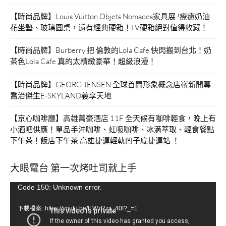
【時尚品牌】Louis Vuitton Objets Nomades家具展 !療癒奶油
花坐墊、玻璃圓桌，還有經典硬箱！LV硬箱絕對值得收藏！
【時尚品牌】Burberry 把 倫敦的Lola Cafe 快閃搬到台北！奶
茶色Lola Cafe 真的太精緻豪華！超級浪漫！
【時尚品牌】GEORG JENSEN 全球首間形象概念店嶄新開幕 :
喬治傑生E-SKYLAND義享天地
【京心咖啡廳】高雄萬豪酒店 11F 全天候有咖啡輕食，晚上有
小酒吧供應！單品手沖咖啡、虹吸咖啡、冰滴萃取、輕食餐點
下午茶！飯店下午茶 高雄捷運輕軌凹子底捷運站 ！
大眼電台 第一次烤吐司就上手
視
Code 150: Unknown error.
訊
下載檔案: https://youtu.be/tLWzRzx_40I?_=1
播