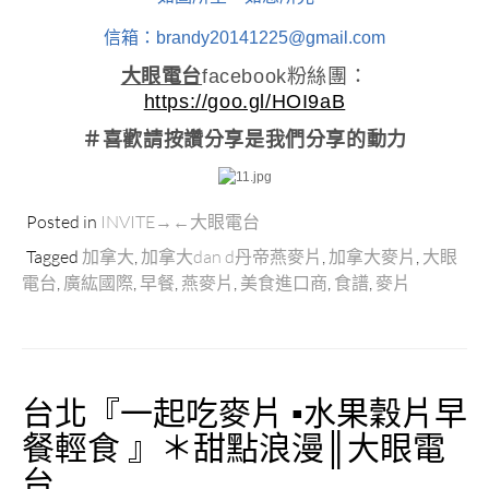
信箱：brandy20141225@gmail.com
大眼電台
facebook粉絲團：
https://goo.gl/HOI9aB
＃喜歡請按讚分享
是我們分享的動力
Posted in
INVITE→←大眼電台
Tagged
加拿大
,
加拿大dan d丹帝燕麥片
,
加拿大麥片
,
大眼
電台
,
廣紘國際
,
早餐
,
燕麥片
,
美食進口商
,
食譜
,
麥片
台北『一起吃麥片 ▪水果穀片早
餐輕食 』＊甜點浪漫║大眼電
台