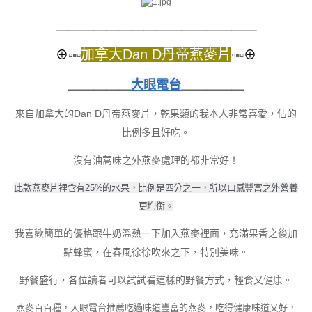
＿＿＿＿＿＿＿＿
＿＿＿＿＿＿＿＿
加拿大Dan D丹帝燕麥片
⊕
▫▪▫
▫
▪▫
⊕
＿＿＿＿＿
大眼電台
＿＿＿＿＿
來自加拿大的Dan D丹帝燕麥片，乾果類的我本人非常喜愛，佔的
比例多且好吃。
沒有油蒿味之外燕麥處理的都非常好！
此款燕麥片裡含有25%的水果，比例是四分之一，所以口感豐富之外營養
更均衡。
我喜歡簡單的優格跟牛奶溫熱一下加入燕麥裡面，充滿果香之後加
點蜂蜜，在春風徐徐吹來之下，特別美味。
野餐盛行，各位讀者可以試試看這樣的野餐方式，輕食又健康。
燕麥百百種，大眼電台推薦吃過味道豐富的燕麥，吃得健康味道又好，