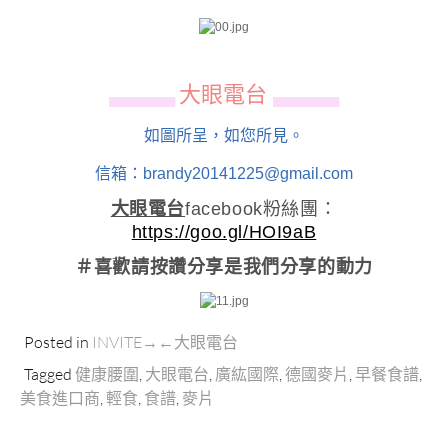
大眼電台
▄▄▄▄▄▄
▄▄▄▄▄▄
如圖所呈，如您所見。
信箱：brandy20141225@gmail.com
大眼電台
facebook粉絲團：
https://goo.gl/HOI9aB
＃喜歡請按讚分享
是我們分享的動力
Posted in
INVITE→←大眼電台
Tagged
健康腰圍
,
大眼電台
,
廣紘國際
,
德國麥片
,
早餐食譜
,
美食進口商
,
輕食
,
食譜
,
麥片