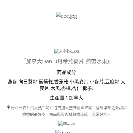
『加拿大Dan D丹帝燕麥片-熱帶水果』
商品成分
燕麥,向日葵籽,葡萄乾,香蕉乾,小黑麥片,小麥片,亞麻籽,大
麥片,木瓜,杏桃,杏仁,椰子.
生產國：
加拿大
＊
丹
帝燕麥片倒入熱牛奶沖泡或加入些許德國蜂蜜，香氣濃郁之外甜甜
香香的很好吃。裡面還有杏桃與香蕉乾，非常好吃。