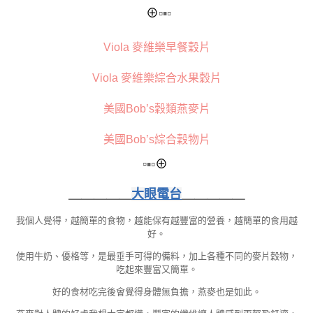
⊕
▫▪▫
Viola 麥維樂早餐穀片
Viola 麥維樂綜合水果穀片
美國Bob’s穀類燕麥片
美國Bob’s綜合穀物片
▫
▪▫
⊕
＿＿＿＿＿
大眼電台
＿＿＿＿＿
我個人覺得，越簡單的食物，越能保有越豐富的營養，越簡單的食用越
好。
使用牛奶、優格等，是最垂手可得的備料，加上各種不同的麥片穀物，
吃起來豐富又簡單。
好的食材吃完後會覺得身體無負擔，燕麥也是如此。