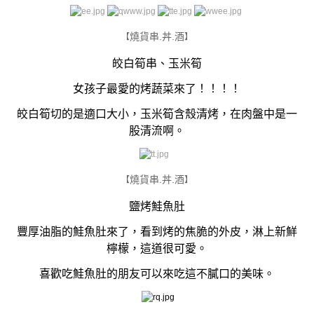
燒貨串.丼.酒
【
】
皎白筍串、玉米筍
女孩子最愛的烤蔬菜來了！！！！
皎白筍切的是適口大小，玉米筍含殼清烤，在肉盤中是一
股清流啊。
燒貨串.丼.酒
【
】
鹽烤鮭魚肚
豐厚油脂的鮭魚肚來了，看到烤的焦脆的外皮，淋上新鮮
檸檬，這道很可愛。
喜歡吃鮭魚肚的朋友可以來吃這不膩口的美味。