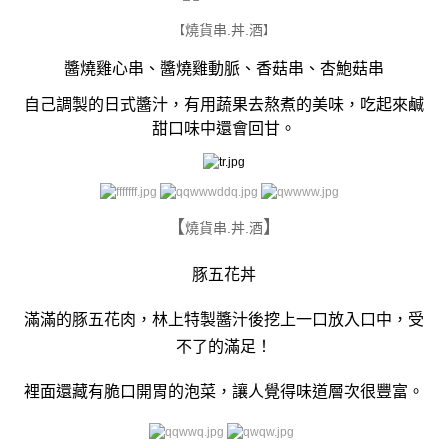
燒貨串.丼.酒
【
】
醬燒雞心串、醬燒雞動脈、香菇串、杏鮑菇串
自己調製的日式醬汁，有用蔬果去熬煮的美味，吃起來鹹
甜口味中還會回甘。
【
】
燒貨串.丼.酒
豚五花丼
滿滿的豚五花肉，林上特製醬汁後挖上一口放入口中，受
不了的滿足！
裡面還藏有脆口開胃的泡菜，讓人覺得味道層次很豐富。