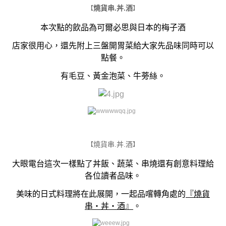
燒貨串.丼.酒
【
】
本次點的飲品為可爾必思與日本的梅子酒
店家很用心，還先附上三盤開胃菜給大家先品味同時可以
點餐。
有毛豆、黃金泡菜、牛蒡絲。
​
燒貨串.丼.酒
【
】
大眼電台這次一樣點了丼飯、蔬菜、串燒還有創意料理給
各位讀者品味。
美味的日式料理將在此展開，一起品嚐轉角處的
『燒貨
串・丼・酒』
。