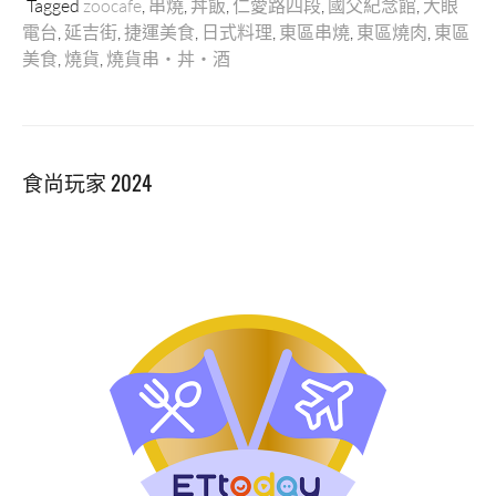
Tagged
zoocafe
,
串燒
,
丼飯
,
仁愛路四段
,
國父紀念館
,
大眼
電台
,
延吉街
,
捷運美食
,
日式料理
,
東區串燒
,
東區燒肉
,
東區
美食
,
燒貨
,
燒貨串・丼・酒
食尚玩家 2024