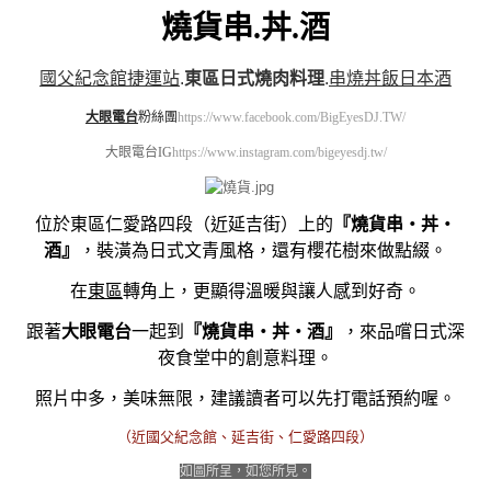
燒貨串.丼.酒
國父紀念館捷運站
.
東區日式燒肉料理
.
串燒丼飯日本酒
大眼電台
粉絲團
https://www.facebook.com/BigEyesDJ.TW/
大眼電台IG
https://www.instagram.com/bigeyesdj.tw/
位於東區仁愛路四段（近延吉街）上的
『燒貨串・丼・
酒』
，裝潢為日式文青風格，還有櫻花樹來做點綴。
在
東區
轉角上，更顯得溫暖與讓人感到好奇。
跟著
大眼電台
一起到
『燒貨串・丼・酒』
，來品嚐日式深
夜食堂中的創意料理。
照片中多，美味無限，建議讀者可以先打電話預約喔。
（近國父紀念館、延吉街、仁愛路四段）
如圖所呈，如您所見。