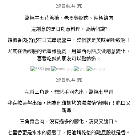
燒貨串.丼.酒
【
】
醬燒牛五花蔥捲、老墨雞腿肉、辣椒鑲肉
這創意的是日創意料理，要給個讚?
辣椒香肉搭配在日式串燒醬中，整個就是美味到極致啊！
尤其在做經驗的老墨雞腿肉，用墨西哥餅皮做創意變化，
喜愛吃辣的朋友可以點這道。
燒貨串.丼.酒
【
】
蒜香三角骨、鹽烤手羽先串、醬燒七里香
我喜歡這盤串燒，因為他雞翅烤的滋滋恰恰剛好！脆口又
新嫩！
三角骨含肉，沒有過多的膠化，清爽又脆口。
七里香更是水水的最愛了，把油烤乾後的雞屁股就是香。