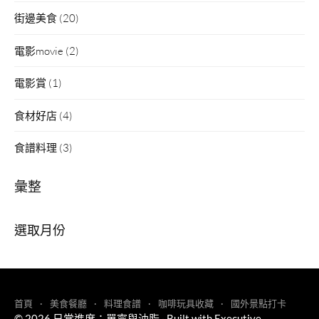
街邊美食
(20)
電影movie
(2)
電影賞
(1)
食材好店
(4)
食譜料理
(3)
彙整
彙
整
首頁
美食餐廳
料理食譜
咖啡玩具收藏
國外景點打卡
© 2026
日常進度：單寧與油脂
·
Built with
Executive