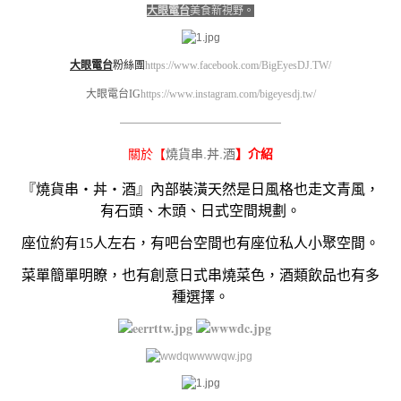
大眼電台
美食新視野。
大眼電台
粉絲團
https://www.facebook.com/BigEyesDJ.TW/
大眼電台IG
https://www.instagram.com/bigeyesdj.tw/
————————————————————
燒貨串.丼.酒
關於【
】介紹
『燒貨串・丼・酒』內部裝潢天然是日風格也走文青風，
有石頭、木頭、日式空間規劃。
座位約有15人左右，有吧台空間也有座位私人小聚空間。
菜單簡單明瞭，也有創意日式串燒菜色，酒類飲品也有多
種選擇。