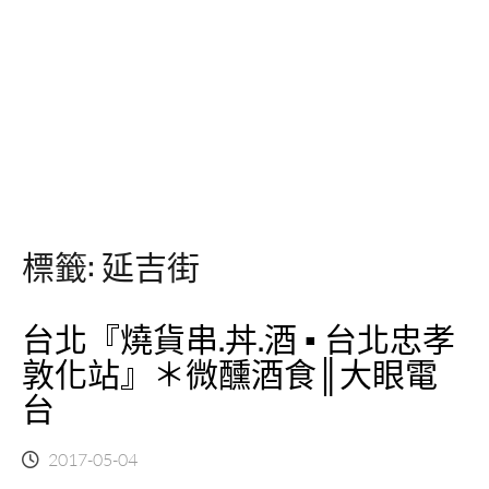
標籤:
延吉街
台北『燒貨串.丼.酒 ▪ 台北忠孝
敦化站』＊微醺酒食║大眼電
台
2017-05-04