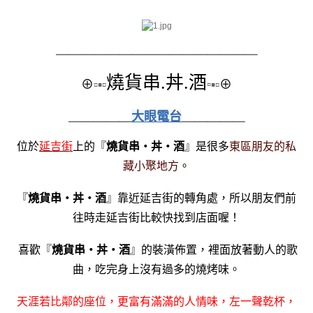
＿＿＿＿＿＿＿＿
＿＿＿＿＿＿＿＿
燒貨串.丼.酒
⊕
▫▪▫
▫
▪▫
⊕
＿＿＿＿＿
大眼電台
＿＿＿＿＿
位於
延吉街
上的『
燒貨串・丼・酒
』是很多
東區朋友的私
藏小聚地方
。
『
燒貨串・丼・酒
』靠近延吉街的轉角處，所以朋友們前
往時走延吉街比較快找到店面喔！
喜歡『
燒貨串・丼・酒
』的裝潢佈置，裡面放著動人的歌
曲，吃完身上沒有過多的燒烤味。
天涯若比鄰的座位，更富有滿滿的人情味，左一聲乾杯，