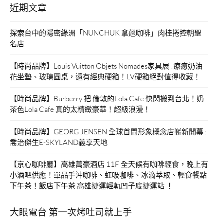
近期文章
探索台中的隱密綠洲「NUNCHUK 拿翹咖啡」肉桂捲控朝聖
名店
【時尚品牌】Louis Vuitton Objets Nomades家具展 !療癒奶油
花坐墊、玻璃圓桌，還有經典硬箱！LV硬箱絕對值得收藏！
【時尚品牌】Burberry 把 倫敦的Lola Cafe 快閃搬到台北！奶
茶色Lola Cafe 真的太精緻豪華！超級浪漫！
【時尚品牌】GEORG JENSEN 全球首間形象概念店嶄新開幕 :
喬治傑生E-SKYLAND義享天地
【京心咖啡廳】高雄萬豪酒店 11F 全天候有咖啡輕食，晚上有
小酒吧供應！單品手沖咖啡、虹吸咖啡、冰滴萃取、輕食餐點
下午茶！飯店下午茶 高雄捷運輕軌凹子底捷運站 ！
大眼電台 第一次烤吐司就上手