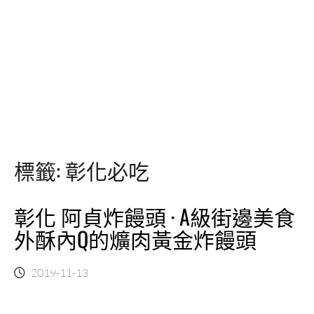
標籤:
彰化必吃
彰化 阿貞炸饅頭 · A級街邊美食
外酥內Q的爌肉黃金炸饅頭
2019-11-13