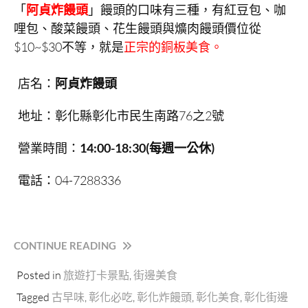
「
阿貞炸饅頭
」饅頭的口味有三種，有紅豆包、咖
哩包、酸菜饅頭、花生饅頭與爌肉饅頭價位從
$10~$30不等，就是
正宗的銅板美食。
店名：
阿貞炸饅頭
地址：彰化縣彰化市民生南路76之2號
營業時間：
14:00-18:30(每週一公休)
電話：04-7288336
“彰
CONTINUE READING
化
Posted in
旅遊打卡景點
,
街邊美食
阿
貞
Tagged
古早味
,
彰化必吃
,
彰化炸饅頭
,
彰化美食
,
彰化街邊
炸