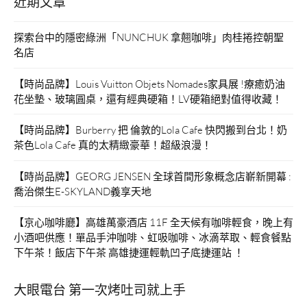
近期文章
探索台中的隱密綠洲「NUNCHUK 拿翹咖啡」肉桂捲控朝聖
名店
【時尚品牌】Louis Vuitton Objets Nomades家具展 !療癒奶油
花坐墊、玻璃圓桌，還有經典硬箱！LV硬箱絕對值得收藏！
【時尚品牌】Burberry 把 倫敦的Lola Cafe 快閃搬到台北！奶
茶色Lola Cafe 真的太精緻豪華！超級浪漫！
【時尚品牌】GEORG JENSEN 全球首間形象概念店嶄新開幕 :
喬治傑生E-SKYLAND義享天地
【京心咖啡廳】高雄萬豪酒店 11F 全天候有咖啡輕食，晚上有
小酒吧供應！單品手沖咖啡、虹吸咖啡、冰滴萃取、輕食餐點
下午茶！飯店下午茶 高雄捷運輕軌凹子底捷運站 ！
大眼電台 第一次烤吐司就上手