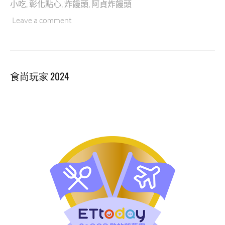
小吃
,
彰化點心
,
炸饅頭
,
阿貞炸饅頭
饅
Leave a comment
頭
·
A
級
街
食尚玩家 2024
邊
美
食
外
酥
內
Q
的
爌
肉
黃
金
炸
饅