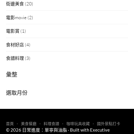
街邊美食
(20)
電影movie
(2)
電影賞
(1)
食材好店
(4)
食譜料理
(3)
彙整
彙
整
首頁
美食餐廳
料理食譜
咖啡玩具收藏
國外景點打卡
© 2026
日常進度：單寧與油脂
·
Built with
Executive