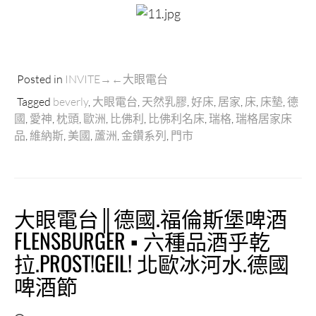
Posted in
INVITE→←大眼電台
Tagged
beverly
,
大眼電台
,
天然乳膠
,
好床
,
居家
,
床
,
床墊
,
德
國
,
愛神
,
枕頭
,
歐洲
,
比佛利
,
比佛利名床
,
瑞格
,
瑞格居家床
品
,
維納斯
,
美國
,
蘆洲
,
金鑽系列
,
門市
大眼電台║德國.福倫斯堡啤酒
FLENSBURGER ▪ 六種品酒乎乾
拉.PROST!GEIL! 北歐冰河水.德國
啤酒節