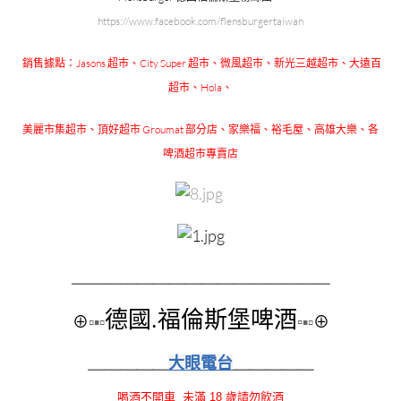
https://www.facebook.com/flensburgertaiwan
銷售據點：Jasons 超市、City Super 超市、微風超市、新光三越超市、大遠百
超市、Hola、
美麗市集超市、頂好超市 Groumat 部分店、家樂福、裕毛屋、高雄大樂、各
啤酒超市專賣店
＿＿＿＿＿＿＿＿
＿＿＿＿＿＿＿＿
德國.福倫斯堡啤酒
⊕
▫▪▫
▫
▪▫
⊕
＿＿＿＿＿
大眼電台
＿＿＿＿＿
喝酒不開車 未滿 18 歲請勿飲酒