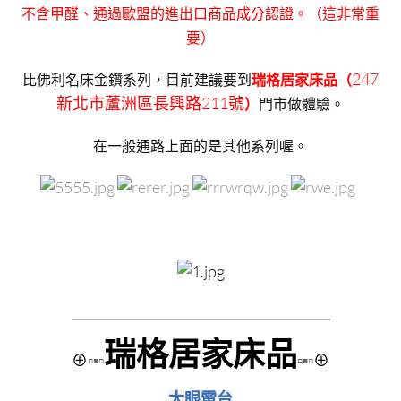
不含甲醛、通過歐盟的進出口商品成分認證。（這非常重
要）
247
比佛利名床金鑽系列，目前建議要到
瑞格居家床品（
新北市蘆洲區長興路211號
）
門市做體驗。
在一般通路上面的是其他系列喔。
＿＿＿＿＿＿＿＿
＿＿＿＿＿＿＿＿
瑞格居家床品
⊕
▫▪▫
▫
▪▫
⊕
＿＿＿＿＿
大眼電台
＿＿＿＿＿