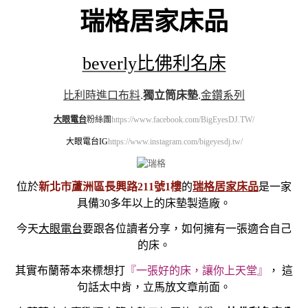
瑞格居家床品
beverly比佛利名床
比利時進口布料
.
獨立筒床墊
.
金鑽系列
大眼電台
粉絲團
https://www.facebook.com/BigEyesDJ.TW/
大眼電台IG
https://www.instagram.com/bigeyesdj.tw/
位於
新北市蘆洲區長興路211號1樓
的
瑞格居家床品
是一家
具備30多年以上的床墊製造廠。
今天
大眼電台
要跟各位讀者分享，如何擁有一張適合自己
的床。
其實布蘭蒂本來標想打
『一張好的床，讓你上天堂』
， 這
句話太中肯，立馬放文章前面。