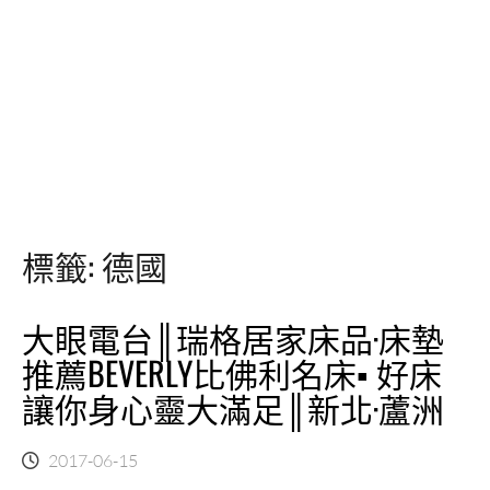
標籤:
德國
大眼電台║瑞格居家床品·床墊
推薦BEVERLY比佛利名床▪ 好床
讓你身心靈大滿足║新北·蘆洲
2017-06-15