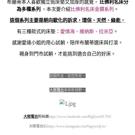
布蘭蒂本人喜歡獨立筒床墊又加厚的感覺，
比佛利名床分
為多種系列
，本次要介紹
比佛利名床金鑽系列
。
這個系列主要是朝向歐化的訴求，環保、天然、綠能
。
有三種款式的床墊：
愛情海、維納斯、拉米亞
。
感謝愛達小姐的用心試躺，陪伴布蘭蒂選床與打滾。
親身到門市試躺，才能挑到適合自己的好床。
如圖所呈，如您所見。
大眼電台
美食新視野。
大眼電台
粉絲團
https://www.facebook.com/BigEyesDJ.TW/
大眼電台IG
https://www.instagram.com/bigeyesdj.tw/