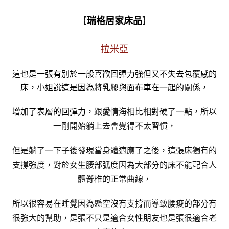
【
】
瑞格居家床品
拉米亞
這也是一張有別於一般喜歡回彈力強但又不失去包覆感的
床，小姐說這是因為將乳膠與面布車在一起的關係，
增加了表層的回彈力
，跟愛情海相比相對硬了一點，所以
一剛開始躺上去會覺得不太習慣，
但是躺了一下子後發現當身體適應了之後，這張床獨有的
支撐強度，對於女生腰部弧度因為大部分的床不能配合人
體脊椎的正常曲線，
所以很容易在睡覺因為懸空沒有支撐而導致腰痠的部分有
很強大的幫助，是張不只是適合女性朋友也是張很適合老