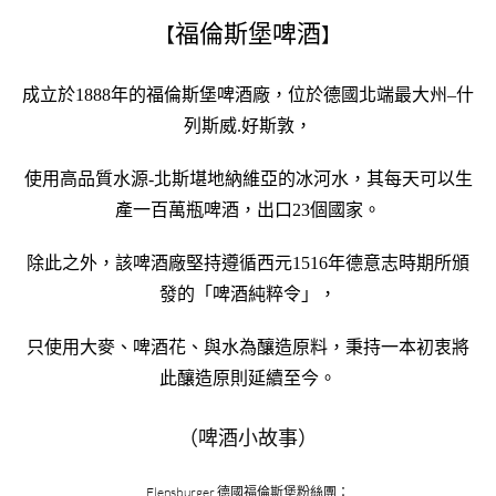
福倫斯堡啤酒
【
】
成立於1888年的福倫斯堡啤酒廠，位於德國北端最大州–什
列斯威.好斯敦，
使用高品質水源-北斯堪地納維亞的冰河水，其每天可以生
產一百萬瓶啤酒，出口23個國家。
除此之外，該啤酒廠堅持遵循西元1516年德意志時期所頒
發的「啤酒純粹令」，
只使用大麥、啤酒花、與水為釀造原料，秉持一本初衷將
此釀造原則延續至今。
（啤酒小故事）
Flensburger 德國福倫斯堡粉絲團：