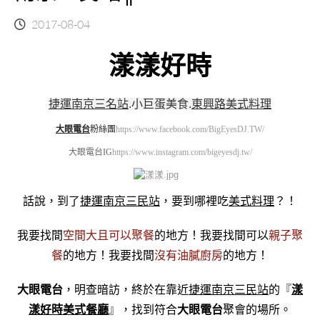
2017-08-04
漾漾好時
捷運南京三名站
.
小巨蛋美食
.
東興路美式料理
大眼電台
粉絲團
https://www.facebook.com/BigEyesDJ.TW/
大眼電台IG
https://www.instagram.com/bigeyesdj.tw/
話說，到了
捷運南京三民站
，要到哪裡吃
美式料理
？！
我要找間
空間大且可以聚餐
的地方！我要找間可以
親子聚
餐
的地方！我要找間
沒有油膩廚房
的地方！
大眼電台
，明查暗訪，終於在靠近
捷運南京三民站
的『
漾
漾好時美式餐廳
』，找到符合
大眼電台
聚會的場所。