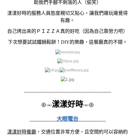
助我們手腳不俐落的人（偷笑）
漾漾好時的服務人員態度親切又貼心，讓我們邊玩邊覺得
有趣。
自己烤出來的ＰＩＺＺＡ真的好吃（因為自己靠勞力吧
）
下次想要試試鐵鍋鬆餅！DIY的樂趣，這餐廳真的不錯。
＿＿＿＿＿＿＿＿
＿＿＿＿＿＿＿＿
漾漾好時
⊕
▫▪▫
▫
▪▫
⊕
＿＿＿＿＿
大眼電台
＿＿＿＿＿
漾漾好時餐廳
，交通位置非常方便，且空間約可以容納約