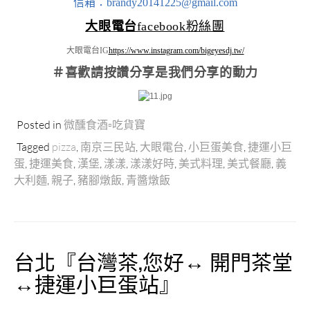
信箱：brandy20141225@gmail.com
大眼電台
facebook粉絲團
大眼電台IG
https://www.instagram.com/bigeyesdj.tw/
＃喜歡請按讚分享
是我們分享的動力
Posted in
微醺食酒▫吃貨寶
Tagged
pizza
,
南京三民站
,
大眼電台
,
小巨蛋美食
,
捷運小巨
蛋
,
捷運美食
,
漢堡
,
漾漾
,
漾漾好時
,
美式料理
,
美式餐廳
,
義
大利麵
,
親子
,
豬腳燉飯
,
青醬燉飯
台北『台灣茶,您好↔ 開門茶堂
↔捷運小巨蛋站』