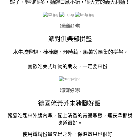
蝦子、雞柳很多，麵體口感不錯，很大方的義大利麵！
漾漾好時
【
】
派對俱樂部拼盤
水牛城雞翅、棒棒腿、炒時蔬、脆薯等匯集的拼盤。
喜歡吃美式炸物的朋友，一定要來份！
漾漾好時
【
】
德國佬黃芥末豬腳好飯
豬腳吃起來外脆內嫩，配上清香的青醬燉飯，連長輩都說
味道很好。
使用鐵鍋份量充足之外，保溫效果也很好！