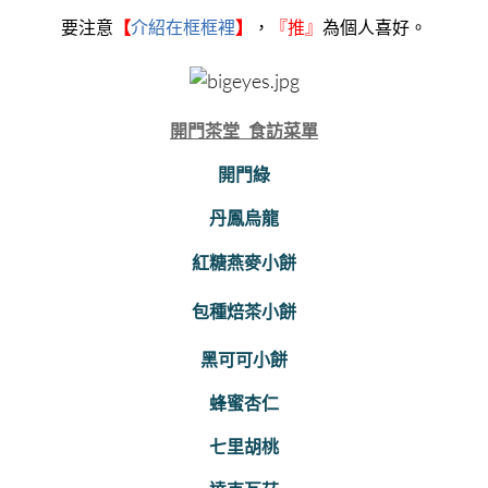
要注意
【
介紹在框框裡
】
，
『
推』
為個人喜好。
開門茶堂 食訪菜單
開門綠
丹鳳烏龍
紅糖燕麥小餅
包種焙茶小餅
黑可可小餅
蜂蜜杏仁
七里胡桃