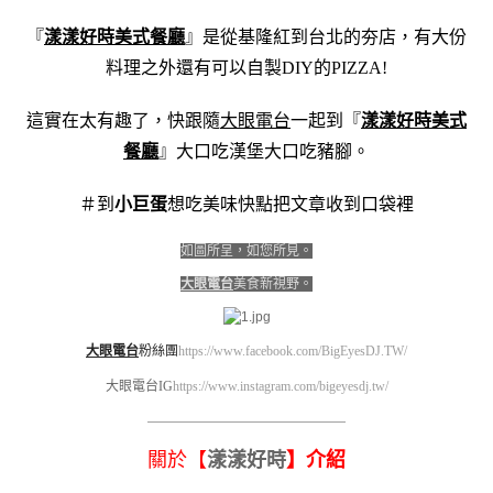
『
漾漾好時美式餐廳
』是從基隆紅到台北的夯店，有大份
料理之外還有可以自製DIY的PIZZA!
這實在太有趣了，快跟隨
大眼電台
一起到『
漾漾好時美式
餐廳
』大口吃漢堡大口吃豬腳。
＃到
小巨蛋
想吃美味快點把文章收到口袋裡
如圖所呈，如您所見。
大眼電台
美食新視野。
大眼電台
粉絲團
https://www.facebook.com/BigEyesDJ.TW/
大眼電台IG
https://www.instagram.com/bigeyesdj.tw/
————————————————————
關於【
漾漾好時
】介紹