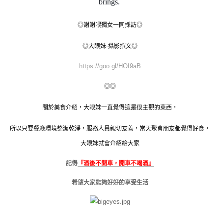
brings.
◎謝謝喂獨女一同採訪◎
◎大眼妹-攝影撰文◎
https://goo.gl/HOI9aB
◎◎
關於美食介紹，大眼妹一直覺得這是很主觀的東西，
所以只要餐廳環境整潔乾淨，服務人員親切友善，當天聚會朋友都覺得好食，
大眼妹就會介紹給大家
記得
『酒後不開車，開車不喝酒』
希望大家能夠好好的享受生活