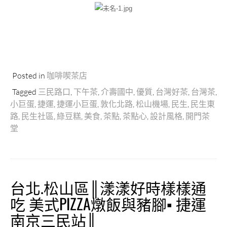
Posted in
咖啡喫茶店
Tagged
三民路口
,
下午茶
,
介壽國中
,
優質
,
台灣好茶
,
台灣茶
,
小巨蛋
,
捷運
,
捷運小巨蛋
,
敦化北路
,
松山機場
,
民生
,
民生東
路
,
民生社區
,
綠豆糕
,
美食
,
茶點
,
茶點心
,
設計風格
,
開門茶
堂
台北.松山區║漾漾好時樣樣通
吃 美式PIZZA燉飯與豬腳▪ 捷運
南京三民站║