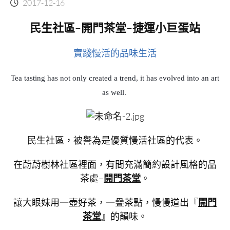
2017-12-16
民生社區
–
開門茶堂
–
捷運小巨蛋站
實踐慢活的品味生活
Tea tasting has not only created a trend, it has evolved into an art
as well.
民生社區，被譽為是優質慢活社區的代表。
在蔚蔚樹林社區裡面，有間充滿簡約設計風格的品
茶處–
開門茶堂
。
讓大眼妹用一壺好茶，一疊茶點，慢慢道出『
開門
茶堂
』的韻味。