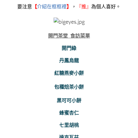
要注意
【
介紹在框框裡
】
，
『
推』
為個人喜好。
開門茶堂 食訪菜單
開門綠
丹鳳烏龍
紅糖燕麥小餅
包種焙茶小餅
黑可可小餅
蜂蜜杏仁
七里胡桃
達克瓦茲