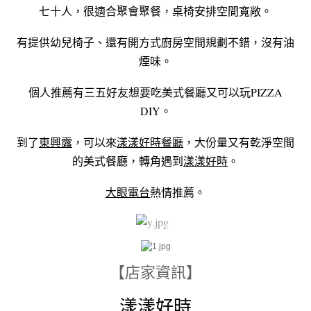
七十人，很適合聚會聚餐，桌椅安排空間寬敞。
有提供幼兒椅子、還有開方式廚房空間規劃不錯，沒有油
煙味。
個人推薦有三五好友想要吃美式餐廳又可以玩PIZZA
DIY。
到了
東興露
，可以來
漾漾好時餐廳
，大份量又有乾淨空間
的美式餐廳，轉角遇到
漾漾好時
。
大眼電台
熱情推薦。
【店家資訊】
漾漾好時