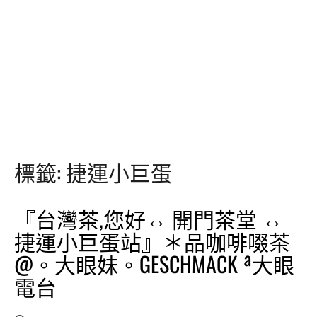
標籤:
捷運小巨蛋
『台灣茶,您好↔ 開門茶堂 ↔
捷運小巨蛋站』＊品咖啡啜茶
@。大眼妹。GESCHMACK ª大眼
電台