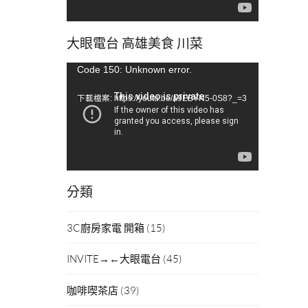
大眼電台 高雄美食 川菜
視
Code 150: Unknown error.
訊
下載檔案: https://youtu.be/a9EBYN5-0S8?_=3
播
放
器
分類
3C廚房家電 開箱
(15)
INVITE→←大眼電台
(45)
咖啡喫茶店
(39)