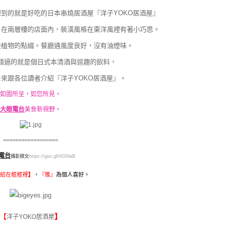
到的就是好吃的日本串燒居酒屋『洋子YOKO居酒屋』
，在兩層樓的店面內，裝潢風格在東洋風裡有著小巧思。
些植物的點綴。餐廳通風度良好，沒有油煙味。
錯過的就是個日式本清酒與逗趣的飲料，
來跟各位讀者介紹『洋子YOKO居酒屋』。
如圖所呈，如您所見。
大眼電台
美食新視野。
==================
電台
攝影撰文
https://goo.gl/HOI9aB
紹在框框裡
】
，
『
推』
為個人喜好。
【
】
洋子YOKO居酒屋