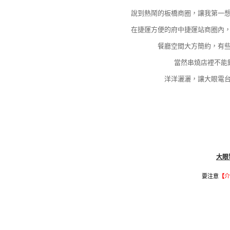
說到熱鬧的板橋商圈，讓我第一想
在捷運方便的府中捷運站商圈內
餐廳空間大方簡約，有
當然串燒店裡不能
洋洋灑灑，讓大眼電台
大眼
要注意
【
介