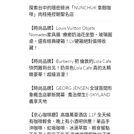
探索台中的隱密綠洲「NUNCHUK 拿翹咖
啡」肉桂捲控朝聖名店
【時尚品牌】Louis Vuitton Objets
Nomades家具展 !療癒奶油花坐墊、玻璃圓
桌，還有經典硬箱！LV硬箱絕對值得收
藏！
【時尚品牌】Burberry 把 倫敦的Lola Cafe
快閃搬到台北！奶茶色Lola Cafe 真的太精
緻豪華！超級浪漫！
【時尚品牌】GEORG JENSEN 全球首間形
象概念店嶄新開幕 : 喬治傑生E-SKYLAND
義享天地
【京心咖啡廳】高雄萬豪酒店 11F 全天候
有咖啡輕食，晚上有小酒吧供應！單品手
沖咖啡、虹吸咖啡、冰滴萃取、輕食餐點