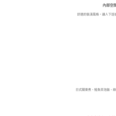
內部空
舒適的裝潢風格，讓人下班
日式關東煮、鮭魚茶泡飯、