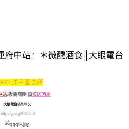
▪ 捷運府中站』＊微醺酒食║大眼電台
OKO 洋子酒食所
中站
.
板橋商圈
.
串燒居酒屋
大眼電台
攝影撰文
http://goo.gl/HOI9aB