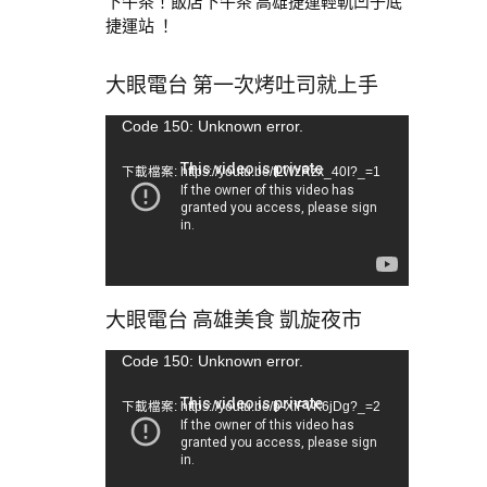
下午茶！飯店下午茶 高雄捷運輕軌凹子底
捷運站 ！
大眼電台 第一次烤吐司就上手
視
Code 150: Unknown error.
訊
下載檔案: https://youtu.be/tLWzRzx_40I?_=1
播
放
器
大眼電台 高雄美食 凱旋夜市
視
Code 150: Unknown error.
訊
下載檔案: https://youtu.be/b-XfFVK6jDg?_=2
播
放
器