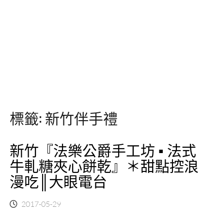
標籤:
新竹伴手禮
新竹『法樂公爵手工坊 ▪ 法式
牛軋糖夾心餅乾』＊甜點控浪
漫吃║大眼電台
2017-05-29