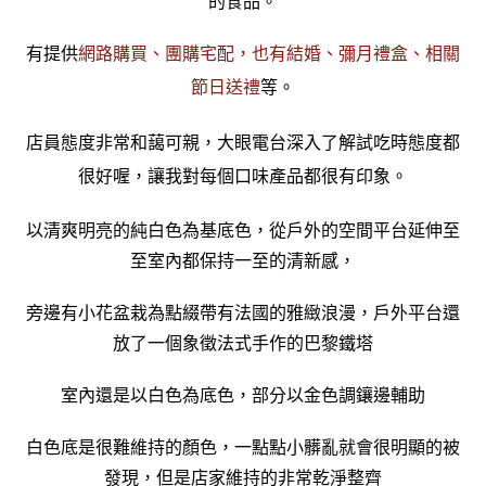
的食品。
有提供
網路購買、團購宅配，也有結婚、彌月禮盒、相關
節日送禮
等。
店員態度非常和藹可親，大眼電台深入了解試吃時態度都
很好喔，讓我對每個口味產品都很有印象。
以清爽明亮的純白色為基底色，從戶外的空間平台延伸至
至室內都保持一至的清新感，
旁邊有小花盆栽為點綴帶有法國的雅緻浪漫，戶外平台還
放了一個象徵法式手作的巴黎鐵塔
室內還是以白色為底色，部分以金色調鑲邊輔助
白色底是很難維持的顏色，一點點小髒亂就會很明顯的被
發現，但是店家維持的非常乾淨整齊