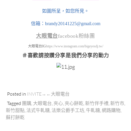
如圖所呈，如您所見。
信箱：brandy20141225@gmail.com
大眼電台
facebook粉絲團
大眼電台IG
https://www.instagram.com/bigeyesdj.tw/
＃喜歡請按讚分享
是我們分享的動力
Posted in
INVITE→←大眼電台
Tagged
團購
,
大眼電台
,
夾心
,
夾心餅乾
,
新竹伴手禮
,
新竹市
,
新竹甜點
,
法式牛軋糖
,
法樂公爵手工坊
,
牛軋糖
,
網路購物
,
蘇打餅乾