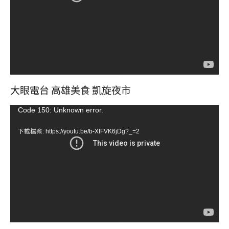
放
器
大眼電台 高雄美食 凱旋夜市
視
Code 150: Unknown error.
訊
下載檔案: https://youtu.be/b-XfFVK6jDg?_=2
播
放
器