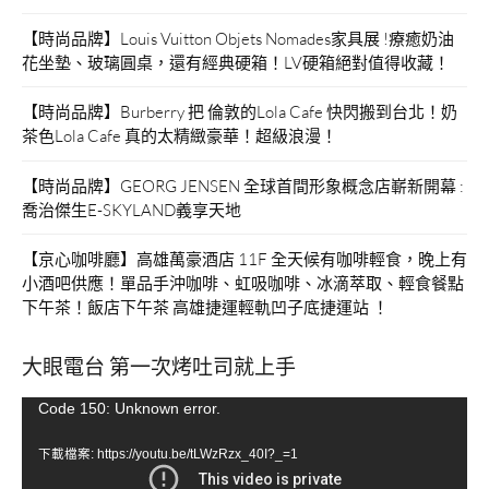
【時尚品牌】Louis Vuitton Objets Nomades家具展 !療癒奶油
花坐墊、玻璃圓桌，還有經典硬箱！LV硬箱絕對值得收藏！
【時尚品牌】Burberry 把 倫敦的Lola Cafe 快閃搬到台北！奶
茶色Lola Cafe 真的太精緻豪華！超級浪漫！
【時尚品牌】GEORG JENSEN 全球首間形象概念店嶄新開幕 :
喬治傑生E-SKYLAND義享天地
【京心咖啡廳】高雄萬豪酒店 11F 全天候有咖啡輕食，晚上有
小酒吧供應！單品手沖咖啡、虹吸咖啡、冰滴萃取、輕食餐點
下午茶！飯店下午茶 高雄捷運輕軌凹子底捷運站 ！
大眼電台 第一次烤吐司就上手
視
Code 150: Unknown error.
訊
下載檔案: https://youtu.be/tLWzRzx_40I?_=1
播