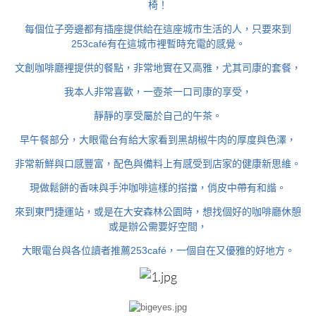
椅！
每個位子旁邊都有插座提供給在這座城市生活的人，只要來到
253café有在這城市裡暫時充電的感覺。
文創咖啡廳裡提供的餐點，非常地實在又高雅，尤其司康的套餐，
我本人非常喜歡，一壺茶一口司康的享受，
靜靜的享受屬於自己的午茶。
早午餐部分，大眼電台有給大家看到黑胡椒牛肉的厚度與色澤，
非常新鮮與口感豐富，配色與備料上有感受到店家的健康新思維。
現做鬆餅的香味與手沖咖啡這樣的搭擋，俏皮中帶有和諧。
來到東門捷運站，或是在大安森林公園時，想找個好的咖啡廳休憩
或是辦公需要好空間，
大眼電台與各位讀者推薦253café，一個自在又優雅的好地方。