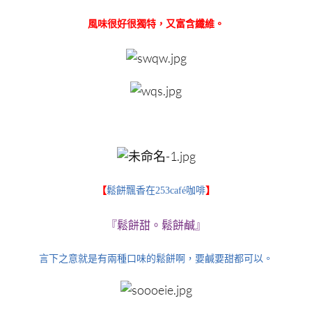
風味很好很獨特，又富含纖維。
【
鬆餅飄香在253café咖啡
】
『鬆餅甜。鬆餅鹹』
言下之意就是有兩種口味的鬆餅啊，要鹹要甜都可以。