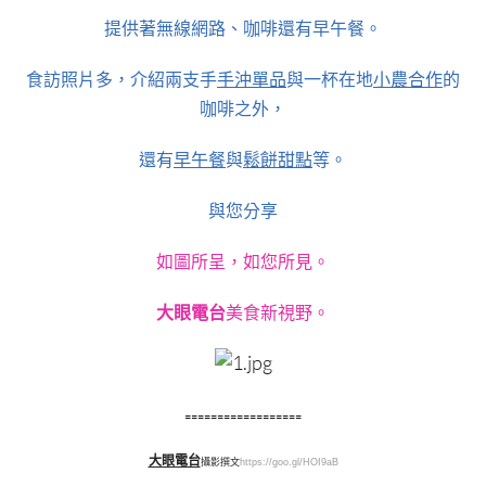
提供著無線網路、
咖啡還有早午餐。
食訪照片多，
介紹兩支手
手沖單品
與一杯在地
小農合作
的
咖啡之外，
還有
早午餐
與
鬆餅甜點
等。
與您分享
如圖所呈，如您所見。
大眼電台
美食新視野。
==================
大眼電台
攝影撰文
https://goo.gl/HOI9aB