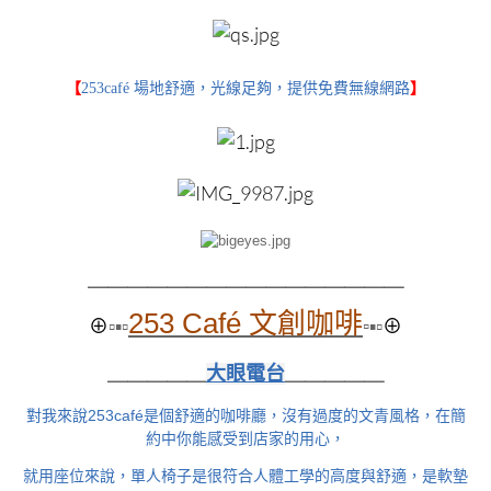
【
253café 場地舒適，光線足夠，提供免費無線網路
】
＿＿＿＿＿＿＿＿
＿＿＿＿＿＿＿＿
253 Café 文創咖啡
⊕
▫▪▫
▫
▪▫
⊕
＿＿＿＿＿
大眼電台
＿＿＿＿＿
對我來說253café是個舒適的咖啡廳，沒有過度的文青風格，在簡
約中你能感受到店家的用心，
就用座位來說，單人椅子是很符合人體工學的高度與舒適，是軟墊