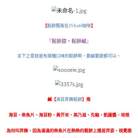
【
鬆餅飄香在253café咖啡
】
『鬆餅甜。鬆餅鹹』
言下之意就是有兩種口味的鬆餅啊，要鹹要甜都可以。
鹹【
海苔弄舞鬆餅
】推
海苔、柴魚片、海苔粉、黃芥末、美乃滋、先輸、凱薩醬、培根
為何叫弄舞，因為滿滿的柴魚片在熱熱的鬆餅上搔首弄姿，視覺跟