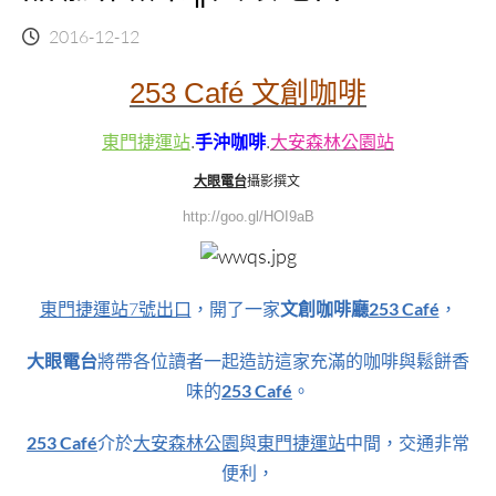
2016-12-12
253 Café 文創咖啡
東門捷運站
.
手沖咖啡
.
大安森林公園站
大眼電台
攝影撰文
http://goo.gl/HOI9aB
東門捷運站7號出口
，開了一家
文創咖啡廳
253 Café
，
大眼電台
將帶各位讀者一起造訪這家充滿的咖啡與鬆餅香
味的
253 Café
。
253 Café
介於
大安森林公園
與
東門捷運站
中間，交通非常
便利，