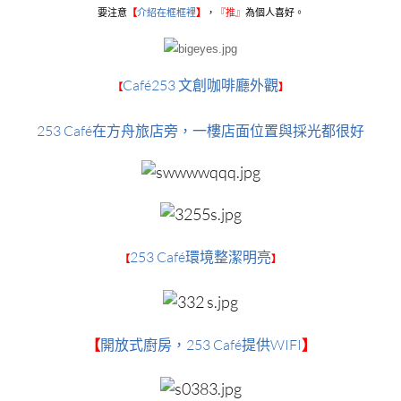
要注意
【
介紹在框框裡
】
，
『
推』
為個人喜好。
Café253 文創咖啡廳外觀
【
】
253 Café在方舟旅店旁，一樓店面位置與採光都很好
253 Café環境整潔明亮
【
】
253 Café提供WIFI
【
開放式廚房，
】