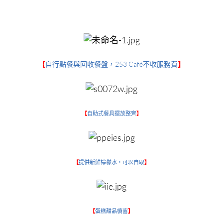
253 Café不收服務費
【
自行點餐與回收餐盤，
】
【
自助式餐具擺放整齊
】
【
提供新鮮檸檬水，可以自取
】
【
蛋糕甜品櫥窗
】