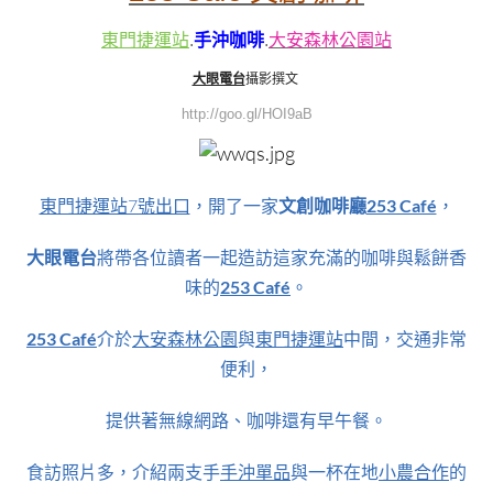
東門捷運站
.
手沖咖啡
.
大安森林公園站
大眼電台
攝影撰文
http://goo.gl/HOI9aB
東門捷運站7號出口
，開了一家
文創咖啡廳
253 Café
，
大眼電台
將帶各位讀者一起造訪這家充滿的咖啡與鬆餅香
味的
253 Café
。
253 Café
介於
大安森林公園
與
東門捷運站
中間，交通非常
便利，
提供著無線網路、
咖啡還有早午餐。
食訪照片多，
介紹兩支手
手沖單品
與一杯在地
小農合作
的