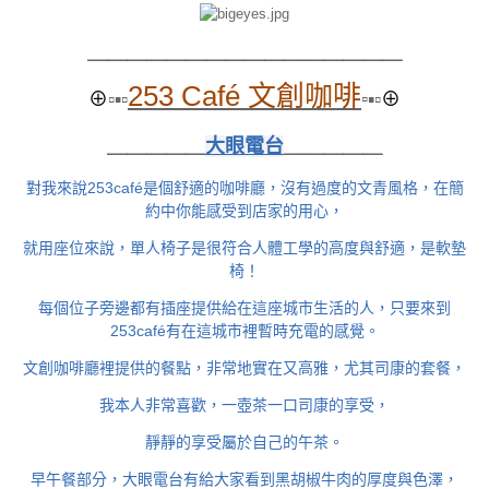
＿＿＿＿＿＿＿＿
＿＿＿＿＿＿＿＿
253 Café 文創咖啡
⊕
▫▪▫
▫
▪▫
⊕
＿＿＿＿＿
大眼電台
＿＿＿＿＿
對我來說253café是個舒適的咖啡廳，沒有過度的文青風格，在簡
約中你能感受到店家的用心，
就用座位來說，單人椅子是很符合人體工學的高度與舒適，是軟墊
椅！
每個位子旁邊都有插座提供給在這座城市生活的人，只要來到
253café有在這城市裡暫時充電的感覺。
文創咖啡廳裡提供的餐點，非常地實在又高雅，尤其司康的套餐，
我本人非常喜歡，一壺茶一口司康的享受，
靜靜的享受屬於自己的午茶。
早午餐部分，大眼電台有給大家看到黑胡椒牛肉的厚度與色澤，