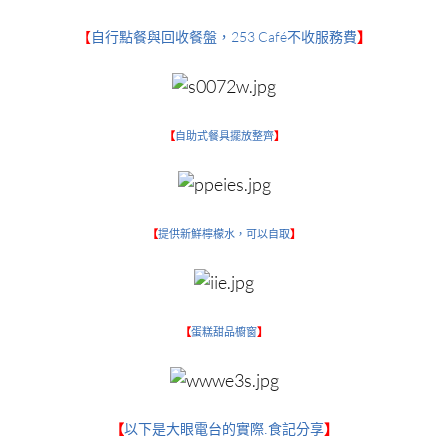
253 Café不收服務費
【
自行點餐與回收餐盤，
】
【
自助式餐具擺放整齊
】
【
提供新鮮檸檬水，可以自取
】
【
蛋糕甜品櫥窗
】
【
以下是大眼電台的實際.食記分享
】