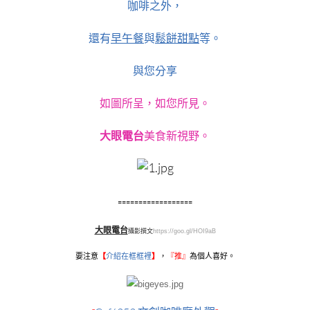
咖啡之外，
還有
早午餐
與
鬆餅甜點
等。
與您分享
如圖所呈，如您所見。
大眼電台
美食新視野。
==================
大眼電台
攝影撰文
https://goo.gl/HOI9aB
要注意
【
介紹在框框裡
】
，
『
推』
為個人喜好。