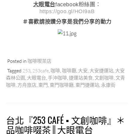
大眼電台
facebook粉絲團：
https://goo.gl/HOI9aB
＃喜歡請按讚分享
是我們分享的動力
Posted in
咖啡喫茶店
Tagged
253
,
253cafe
,
咖啡
,
咖啡廳
,
大安
,
大安捷運站
,
大安
森林公園
,
大眼電台
,
手沖咖啡
,
捷運站美食
,
文創咖啡
,
文青
咖啡
,
方舟旅店
,
東門
,
東門咖啡廳
,
東門捷運站
,
永康街
台北『253 CAFÉ ▪ 文創咖啡』＊
品咖啡啜茶║大眼電台