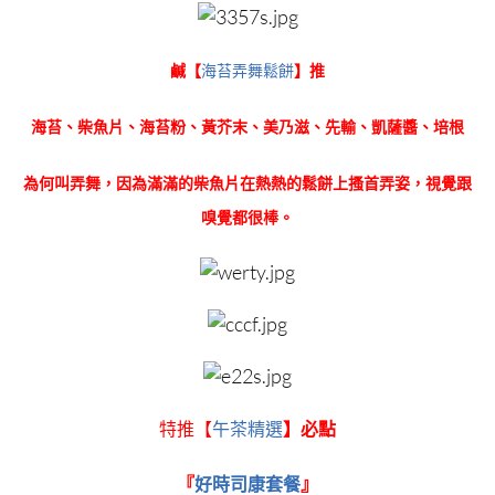
鹹【
海苔弄舞鬆餅
】推
海苔、柴魚片、海苔粉、黃芥末、美乃滋、先輸、凱薩醬、培根
為何叫弄舞，因為滿滿的柴魚片在熱熱的鬆餅上搔首弄姿，視覺跟
嗅覺都很棒。
特推【
午茶精選
】必點
『
好時司康套餐
』