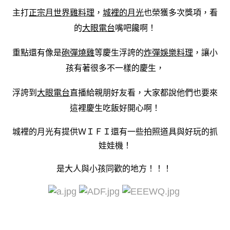
主打
正宗月世界雞料理
，
城裡的月光
也榮獲多次獎項，看
的
大眼電台
嘴吧饞啊！
重點還有像是
砲彈燒雞
等慶生浮誇的
炸彈娛樂料理
，讓小
孩有著很多不一樣的慶生，
浮誇到
大眼電台
直播給親朋好友看，大家都說他們也要來
這裡慶生吃飯好開心啊！
城裡的月光有提供ＷＩＦＩ還有一些拍照道具與好玩的抓
娃娃機！
是大人與小孩同歡的地方！！！