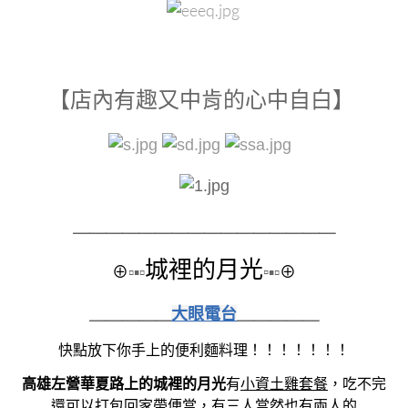
【店內有趣又中肯的心中自白】
＿＿＿＿＿＿＿＿
＿＿＿＿＿＿＿＿
城裡的月光
⊕
▫▪▫
▫
▪▫
⊕
＿＿＿＿＿
大眼電台
＿＿＿＿＿
快點放下你手上的便利麵料理！！！！！！！
高雄左營華夏路上的城裡的月光
有
小資土雞套餐
，吃不完
還可以打包回家帶便當，有三人當然也有兩人的