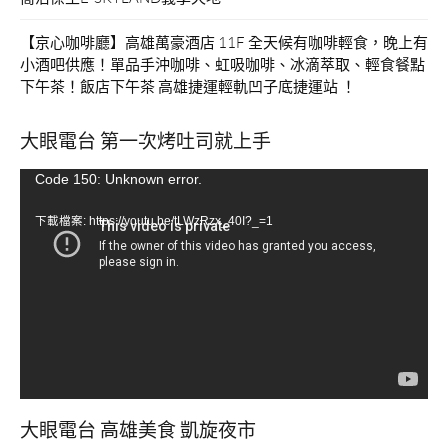
【京心咖啡廳】高雄萬豪酒店 11F 全天候有咖啡輕食，晚上有
小酒吧供應！單品手沖咖啡、虹吸咖啡、冰滴萃取、輕食餐點
下午茶！飯店下午茶 高雄捷運輕軌凹子底捷運站 ！
大眼電台 第一次烤吐司就上手
視
Code 150: Unknown error.
訊
下載檔案: https://youtu.be/tLWzRzx_40I?_=1
播
放
器
大眼電台 高雄美食 凱旋夜市