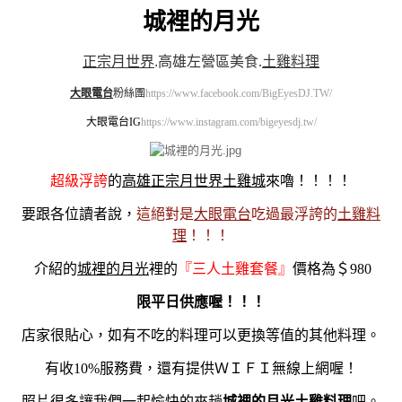
城裡的月光
正宗月世界
.
高雄左營區美食.
土雞料理
大眼電台
粉絲團
https://www.facebook.com/BigEyesDJ.TW/
大眼電台IG
https://www.instagram.com/bigeyesdj.tw/
超級浮誇
的
高雄正宗月世界土雞城
來嚕！！！！
要跟各位讀者說，
這絕對是
大眼電台
吃過最浮誇的
土雞料
理
！！！
介紹的
城裡的月光
裡的
『三人土雞套餐』
價格為＄980
限平日供應喔！！！
店家很貼心，如有不吃的料理可以更換等值的其他料理。
有收10%服務費，還有提供ＷＩＦＩ無線上網喔！
照片很多讓我們一起愉快的來趟
城裡的月光土雞料理
吧。