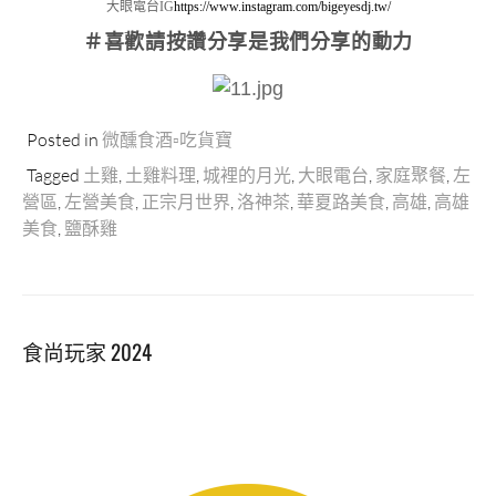
大眼電台IG
https://www.instagram.com/bigeyesdj.tw/
＃喜歡請按讚分享
是我們分享的動力
Posted in
微醺食酒▫吃貨寶
Tagged
土雞
,
土雞料理
,
城裡的月光
,
大眼電台
,
家庭聚餐
,
左
營區
,
左營美食
,
正宗月世界
,
洛神茶
,
華夏路美食
,
高雄
,
高雄
美食
,
鹽酥雞
食尚玩家 2024