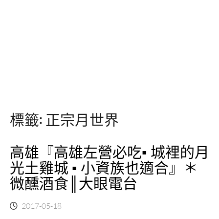
標籤:
正宗月世界
高雄『高雄左營必吃▪ 城裡的月
光土雞城 ▪ 小資族也適合』＊
微醺酒食║大眼電台
2017-05-18