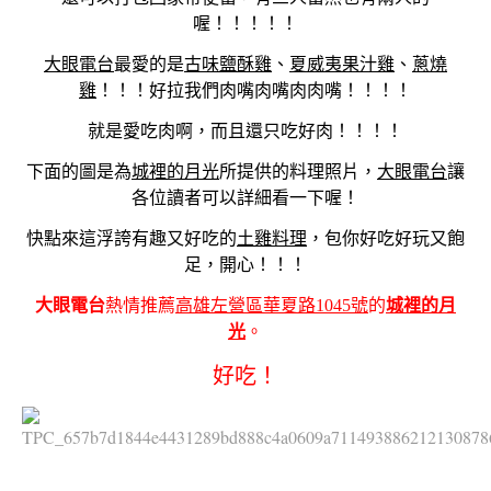
喔！！！！！
大眼電台
最愛的是
古味鹽酥雞
、
夏威夷果汁雞
、
蔥燒
雞
！！！好拉我們肉嘴肉嘴肉肉嘴！！！！
就是愛吃肉啊，而且還只吃好肉！！！！
下面的圖是為
城裡的月光
所提供的料理照片，
大眼電台
讓
各位讀者可以詳細看一下喔！
快點來這浮誇有趣又好吃的
土雞料理
，包你好吃好玩又飽
足，開心！！！
大眼電台
熱情推薦
高雄左營區華夏路1045號
的
城裡的月
光
。
好吃！