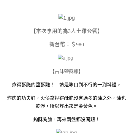
【本次享用的為3人土雞套餐】
新台幣：＄980
​
【古味鹽酥雞】
炸得酥脆的鹽酥雞！！這是唰口到不行的一到料裡。
炸肉的功夫好，火侯拿捏得酥脆沒有過多的油之外，油也
乾淨，所以炸出來是金黃色。
夠酥夠脆，再來兩盤都沒問題！