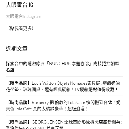
大眼電台 IG
大眼電台Instagram
（點我看更多）
近期文章
探索台中的隱密綠洲「NUNCHUK 拿翹咖啡」肉桂捲控朝聖
名店
【時尚品牌】Louis Vuitton Objets Nomades家具展 !療癒奶油
花坐墊、玻璃圓桌，還有經典硬箱！LV硬箱絕對值得收藏！
【時尚品牌】Burberry 把 倫敦的Lola Cafe 快閃搬到台北！奶
茶色Lola Cafe 真的太精緻豪華！超級浪漫！
【時尚品牌】GEORG JENSEN 全球首間形象概念店嶄新開幕 :
喬治傑生E-SKYLAND義享天地