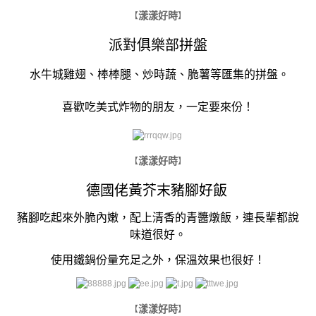
漾漾好時
【
】
派對俱樂部拼盤
水牛城雞翅、棒棒腿、炒時蔬、脆薯等匯集的拼盤。
喜歡吃美式炸物的朋友，一定要來份！
漾漾好時
【
】
德國佬黃芥末豬腳好飯
豬腳吃起來外脆內嫩，配上清香的青醬燉飯，連長輩都說
味道很好。
使用鐵鍋份量充足之外，保溫效果也很好！
漾漾好時
【
】