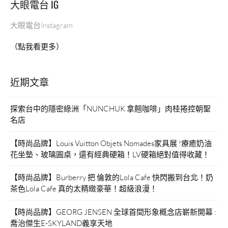
大眼電台 IG
大眼電台Instagram
（點我看更多）
近期文章
探索台中的隱密綠洲「NUNCHUK 拿翹咖啡」肉桂捲控朝聖
名店
【時尚品牌】Louis Vuitton Objets Nomades家具展 !療癒奶油
花坐墊、玻璃圓桌，還有經典硬箱！LV硬箱絕對值得收藏！
【時尚品牌】Burberry 把 倫敦的Lola Cafe 快閃搬到台北！奶
茶色Lola Cafe 真的太精緻豪華！超級浪漫！
【時尚品牌】GEORG JENSEN 全球首間形象概念店嶄新開幕 :
喬治傑生E-SKYLAND義享天地