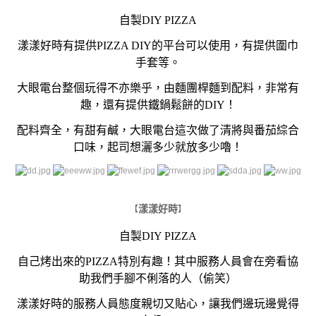
自製DIY PIZZA
漾漾好時有提供PIZZA DIY的平台可以使用，有提供圍巾
手套等。
大眼電台整個玩得不亦樂乎，由麵團桿麵到配料，
非常有
趣，還有提供鐵鍋鬆餅的DIY！
配料齊全，有甜有鹹，大眼電台這次做了清將與番茄綜合
口味，起司想灑多少就放多少嚕！
漾漾好時
【
】
自製DIY PIZZA
自己烤出來的PIZZA特別有趣！其中服務人員會在旁看協
助我們手腳不俐落的人（偷笑）
漾漾好時的服務人員態度親切又貼心，讓我們邊玩邊覺得