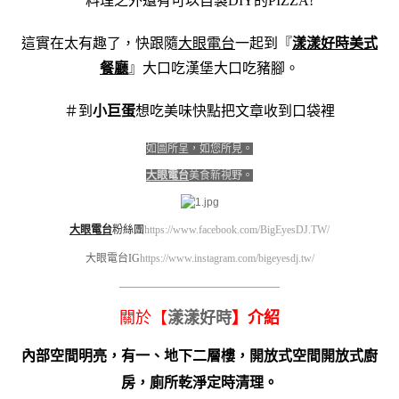
料理之外還有可以自製DIY的PIZZA!
這實在太有趣了，快跟隨
大眼電台
一起到『
漾漾好時美式
餐廳
』大口吃漢堡大口吃豬腳。
＃到
小巨蛋
想吃美味快點把文章收到口袋裡
如圖所呈，如您所見。
大眼電台
美食新視野。
大眼電台
粉絲團
https://www.facebook.com/BigEyesDJ.TW/
大眼電台IG
https://www.instagram.com/bigeyesdj.tw/
————————————————————
關於【
漾漾好時
】介紹
內部空間明亮，有一、地下二層樓，開放式空間開放式廚
房，廁所乾淨定時清理。