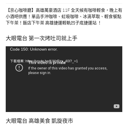
【京心咖啡廳】高雄萬豪酒店 11F 全天候有咖啡輕食，晚上有
小酒吧供應！單品手沖咖啡、虹吸咖啡、冰滴萃取、輕食餐點
下午茶！飯店下午茶 高雄捷運輕軌凹子底捷運站 ！
大眼電台 第一次烤吐司就上手
視
Code 150: Unknown error.
訊
下載檔案: https://youtu.be/tLWzRzx_40I?_=1
播
放
器
大眼電台 高雄美食 凱旋夜市