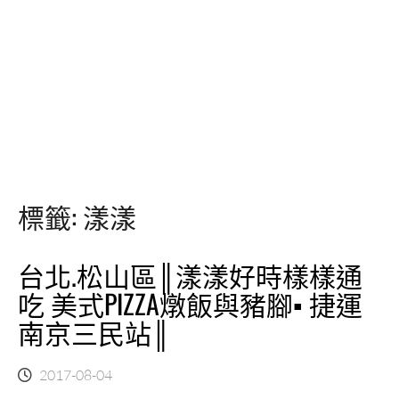
標籤:
漾漾
台北.松山區║漾漾好時樣樣通
吃 美式PIZZA燉飯與豬腳▪ 捷運
南京三民站║
2017-08-04