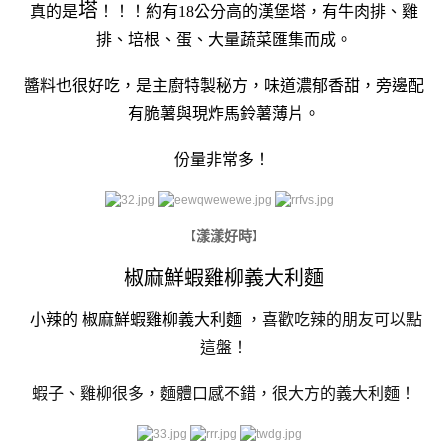
塔
真的是
！！！約有18公分高的漢堡塔，有牛肉排、雞
排、培根、蛋、大量蔬菜匯集而成。
醬料也很好吃，是主廚特製秘方，味道濃郁香甜，旁邊配
有脆薯與現炸馬鈴薯薄片。
份量非常多！
漾漾好時
【
】
椒麻鮮蝦雞柳義大利麵
小辣的
椒麻鮮蝦雞柳義大利麵
，喜歡吃辣的朋友可以點
這盤！
蝦子、雞柳很多，麵體口感不錯，很大方的義大利麵！