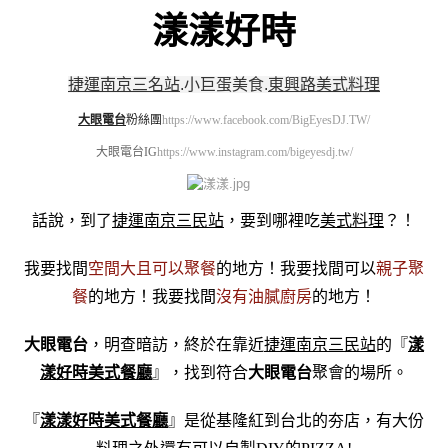
漾漾好時
捷運南京三名站
.
小巨蛋美食
.
東興路美式料理
大眼電台
粉絲團
https://www.facebook.com/BigEyesDJ.TW/
大眼電台IG
https://www.instagram.com/bigeyesdj.tw/
話說，到了
捷運南京三民站
，要到哪裡吃
美式料理
？！
我要找間
空間大且可以聚餐
的地方！我要找間可以
親子聚
餐
的地方！我要找間
沒有油膩廚房
的地方！
大眼電台
，明查暗訪，終於在靠近
捷運南京三民站
的『
漾
漾好時美式餐廳
』，找到符合
大眼電台
聚會的場所。
『
漾漾好時美式餐廳
』是從基隆紅到台北的夯店，有大份