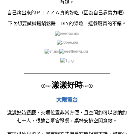
有趣。
自己烤出來的ＰＩＺＺＡ真的好吃（因為自己靠勞力吧
）
下次想要試試鐵鍋鬆餅！DIY的樂趣，這餐廳真的不錯。
＿＿＿＿＿＿＿＿
＿＿＿＿＿＿＿＿
漾漾好時
⊕
▫▪▫
▫
▪▫
⊕
＿＿＿＿＿
大眼電台
＿＿＿＿＿
漾漾好時餐廳
，交通位置非常方便，且空間約可以容納約
七十人，很適合聚會聚餐，桌椅安排空間寬敞。
有提供幼兒椅子、還有開方式廚房空間規劃不錯，沒有油