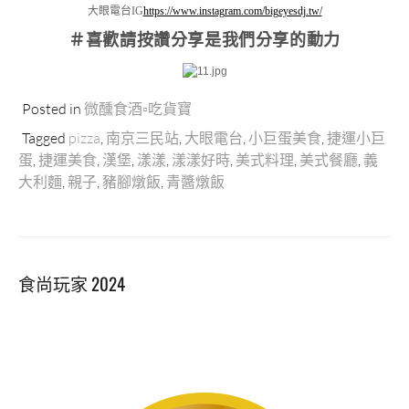
大眼電台IG
https://www.instagram.com/bigeyesdj.tw/
＃喜歡請按讚分享
是我們分享的動力
Posted in
微醺食酒▫吃貨寶
Tagged
pizza
,
南京三民站
,
大眼電台
,
小巨蛋美食
,
捷運小巨
蛋
,
捷運美食
,
漢堡
,
漾漾
,
漾漾好時
,
美式料理
,
美式餐廳
,
義
大利麵
,
親子
,
豬腳燉飯
,
青醬燉飯
食尚玩家 2024