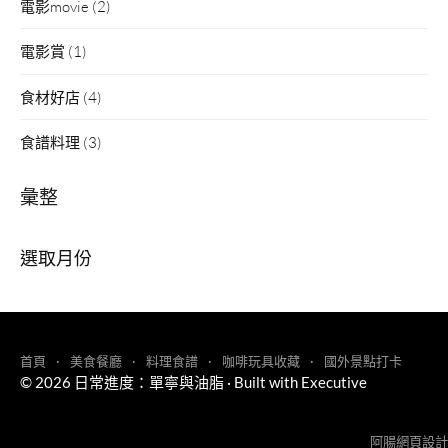
電影movie
(2)
電影賞
(1)
食材好店
(4)
食譜料理
(3)
彙整
彙
整
首頁
美食餐廳
料理食譜
咖啡玩具收藏
國外景點打卡
© 2026
日常進度：單寧與油脂
·
Built with
Executive
阿腸網頁設計