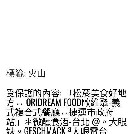
標籤:
火山
受保護的內容: 『松菸美食好地
方↔ ORIDREAM FOOD歐維聚-義
式複合式餐廳↔捷運市政府
站』＊微醺食酒-台北 @。大眼
妹。GESCHMACK ª大眼電台