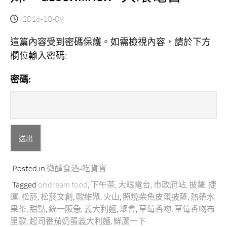
2016-10-09
這篇內容受到密碼保護。如需檢視內容，請於下方
欄位輸入密碼:
密碼:
Posted in
微醺食酒▫吃貨寶
Tagged
oridream food
,
下午茶
,
大眼電台
,
市政府站
,
披薩
,
捷
運
,
松菸
,
松菸文創
,
歐維聚
,
火山
,
照燒柴魚皮蛋披薩
,
熱帶水
果茶
,
甜點
,
統一阪急
,
義大利麵
,
聚會
,
草莓香吻
,
草莓香吻布
里歐
,
起司番茄奶蛋義大利麵
,
鮮蘆一下