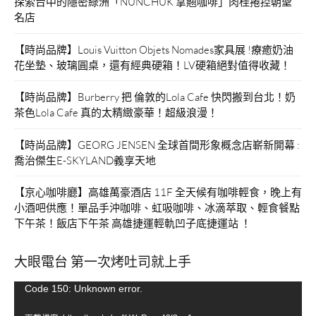
探索台中的隱密綠洲「NUNCHUK 拿翹咖啡」肉桂捲控朝聖
名店
【時尚品牌】Louis Vuitton Objets Nomades家具展 !療癒奶油
花坐墊、玻璃圓桌，還有經典硬箱！LV硬箱絕對值得收藏！
【時尚品牌】Burberry 把 倫敦的Lola Cafe 快閃搬到台北！奶
茶色Lola Cafe 真的太精緻豪華！超級浪漫！
【時尚品牌】GEORG JENSEN 全球首間形象概念店嶄新開幕 :
喬治傑生E-SKYLAND義享天地
【京心咖啡廳】高雄萬豪酒店 11F 全天候有咖啡輕食，晚上有
小酒吧供應！單品手沖咖啡、虹吸咖啡、冰滴萃取、輕食餐點
下午茶！飯店下午茶 高雄捷運輕軌凹子底捷運站 ！
大眼電台 第一次烤吐司就上手
視
Code 150: Unknown error.
訊