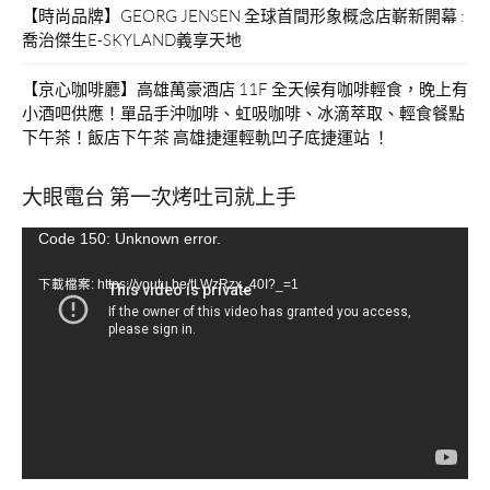
【時尚品牌】GEORG JENSEN 全球首間形象概念店嶄新開幕 :
喬治傑生E-SKYLAND義享天地
【京心咖啡廳】高雄萬豪酒店 11F 全天候有咖啡輕食，晚上有
小酒吧供應！單品手沖咖啡、虹吸咖啡、冰滴萃取、輕食餐點
下午茶！飯店下午茶 高雄捷運輕軌凹子底捷運站 ！
大眼電台 第一次烤吐司就上手
視
Code 150: Unknown error.
訊
下載檔案: https://youtu.be/tLWzRzx_40I?_=1
播
放
器