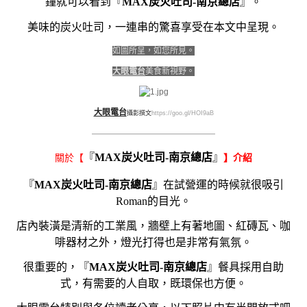
鐘就可以看到『
MAX炭火吐司-南京總店
』。
美味的炭火吐司，一連串的驚喜享受在本文中呈現。
如圖所呈，如您所見。
大眼電台
美食新視野。
大眼電台
攝影撰文
https://goo.gl/HOI9aB
————————————————————
『
MAX炭火吐司-南京總店
』
關於【
】介紹
『
MAX炭火吐司-南京總店
』在試營運的時候就很吸引
Roman的目光。
店內裝潢是清新的工業風，牆壁上有著地圖、紅磚瓦、咖
啡器材之外，燈光打得也是非常有氣氛。
很重要的，『
MAX炭火吐司-南京總店
』餐具採用自助
式，有需要的人自取，既環保也方便。