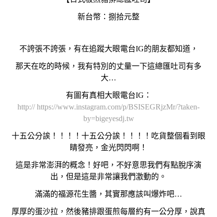
新台幣：捌拾元整
不誇張不誇張，有在追蹤大眼電台IG的朋友都知道，
那天在吃的時候，我有特別的丈量一下這總匯吐司有多
大…
有圖有真相大眼電台IG：
http:// https://www.instagram.com/p/BSISEGRjzMr/?taken-
by=bigeyesdj.tw
十五公分誒！！！！十五公分誒！！！！
吃貨整個看到眼
睛發亮，金光閃閃啊！
這是非常澎湃的概念！好吧，不好意思我們有點脫序演
出，但是這是非常讓我們激動的。
滿滿的福源花生醬，其實那應該叫爆炸吧…
厚厚的蛋沙拉，然後豬排跟蛋煎每層約有一公分厚，說真