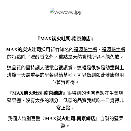
『
MAX炭火吐司-南京總店
』
MAX的炭火吐司
採用新竹知名的
福源花生醬
，
福源花生醬
的特點除了濃醇香之外，重點是天然食材所以不能久放。
這品質的堅持讓
大眼電台
很讚賞，這裡是很多是幼童與上
班族一天最重要的早餐供給基地，可以做到如此健康與用
心著實難得。
『
MAX炭火吐司-南京總店
』很特別的也有自製花生醬與
堅果醬，沒有太多的糖分，低糖的品質我試吃一口覺得非
常正點。
我個人特別喜愛『
MAX炭火吐司-南京總店
』自製的堅果
醬。