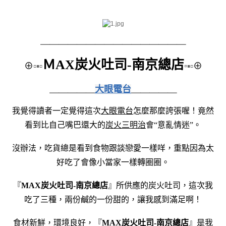
＿＿＿＿＿＿＿＿
＿＿＿＿＿＿＿＿
ＭAX炭火吐司-南京總店
⊕
▫▪▫
▫
▪▫
⊕
＿＿＿＿＿
大眼電台
＿＿＿＿＿
我覺得讀者一定覺得這次
大眼電台
怎麼那麼誇張喔！竟然
看到比自己嘴巴還大的
炭火三明治
會“意亂情迷”。
沒辦法，吃貨總是看到食物跟談戀愛一樣咩，重點因為太
好吃了會像小當家一樣轉圈圈。
『
MAX炭火吐司-南京總店
』所供應的炭火吐司，這次我
吃了三種，兩份鹹的一份甜的，讓我感到滿足啊！
食材新鮮，環境良好，『
MAX炭火吐司-南京總店
』是我