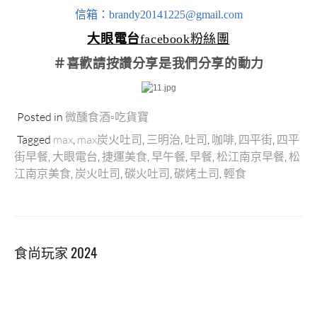
信箱：brandy20141225@gmail.com
大眼電台
facebook粉絲團
＃喜歡請按讚分享
是我們分享的動力
Posted in
微醺食酒▫吃貨寶
Tagged
max
,
max炭火吐司
,
三明治
,
吐司
,
咖啡
,
四平街
,
四平
街早餐
,
大眼電台
,
捷運美食
,
早午餐
,
早餐
,
松江南京早餐
,
松
江南京美食
,
炭火吐司
,
碳火吐司
,
碳烤土司
,
輕食
食尚玩家 2024