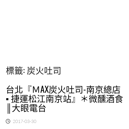
標籤:
炭火吐司
台北『ＭAX炭火吐司-南京總店
▪ 捷運松江南京站』＊微醺酒食
║大眼電台
2017-03-30