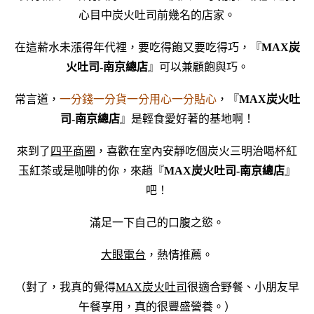
心目中炭火吐司前幾名的店家。
在這薪水未漲得年代裡，要吃得飽又要吃得巧，『
MAX炭
火吐司-南京總店
』可以兼顧飽與巧。
常言道，
一分錢一分貨一分用心一分貼心
，『
MAX炭火吐
司-南京總店
』是輕食愛好著的基地啊！
來到了
四平商圈
，
喜歡在室內安靜吃個炭火三明治喝杯紅
玉紅茶或是咖啡的你，來趟『
MAX炭火吐司-南京總店
』
吧！
滿足一下自己的口腹之慾。
大眼電台
，熱情推薦。
（對了，我真的覺得
MAX炭火吐司
很適合野餐、小朋友早
午餐享用，真的很豐盛營養。）