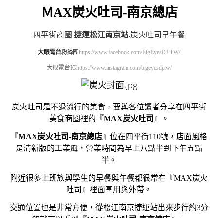
ＭAX炭火吐司-南京總店
四平街商圈
.
捷運松江南京站
.
炭火吐司早午餐
大眼電台
粉絲團
https://www.facebook.com/BigEyesDJ.TW/
大眼電台IG
https://www.instagram.com/bigeyesdj.tw/
炭火吐司
是不退流行的美食，要與各位讀者分享在
四平街
美食商圈裡的『
MAX炭火吐司
』。
『
MAX炭火吐司-南京總店
』位在
四平街110號
，店面風格
是清新版的工業風，營業時間為早上八點半到下午五點
半。
附近很多上班族與學生的早餐與午餐都很常在『MAX炭火
吐司』裡面享用與外帶。
交通位置也是非常方便，從
松江南京捷運站
出來步行約3分