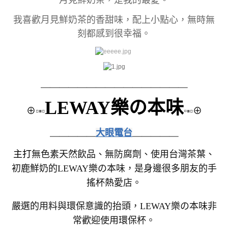
月見鮮奶茶，是我的最愛。
我喜歡月見鮮奶茶的香甜味，配上小點心，無時無
刻都感到很幸福。
＿＿＿＿＿＿＿＿
＿＿＿＿＿＿＿＿
LEWAY樂の本味
⊕
▫▪▫
▫
▪▫
⊕
＿＿＿＿＿
大眼電台
＿＿＿＿＿
主打
無色素天然飲品、無防腐劑、使用台灣茶葉、
初鹿鮮奶的LEWAY樂の本味，是身邊很多朋友的手
搖杯熱愛店。
嚴選的用料與環保意識的抬頭，LEWAY樂の本味非
常歡迎使用環保杯。