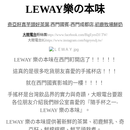
LEWAY樂の本味
奇亞籽真芋頭好茶葉
.
西門國賓-西門成都店
.
初鹿牧場鮮奶
大眼電台
粉絲團
https://www.facebook.com/BigEyesDJ.TW/
大眼電台IG
https://www.instagram.com/bigeyesdj.tw/
LEWAY 樂の本味在西門町開店了！！！！！
這真的是很多吃貨朋友喜愛的手搖杯店！！！
就在西門國賓影城的一樓！！！！
手搖杯是台灣飲品界的實力與奇蹟，大眼電台要跟
各位朋友介紹我們辦公室喜愛的『隨手杯之一-
LEWAY 樂の本味』。
LEWAY 樂の本味提供著新鮮的茶葉、初鹿鮮乳、奇
亞籽、鮮榨檸檬、鮮芋頭熬煮。