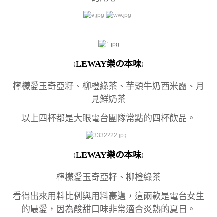
LEWAY樂の本味
【
】
檸檬愛玉奇亞籽、柳橙綠茶、芋頭牛奶西米露、月
見鮮奶茶
以上四杯都是大眼電台團隊常點的四杯飲品。
LEWAY樂の本味
【
】
檸檬愛玉奇亞籽、柳橙綠茶
看得出來用料比例與用料豪邁，這兩款是電台女生
的最愛，因為酸甜口味非常適合炎熱的夏日。