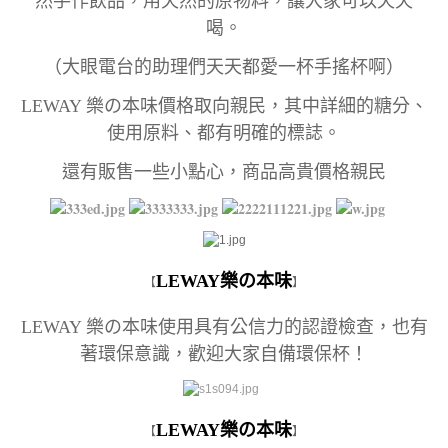
然手作飲品，用天然的原物料，讓大家可以天天
喝。
（大眼電台的助理們天天都愛一杯手搖杯啊）
LEWAY 樂の本味價格取向親民，其中詳細的糖分、
使用原料、都有明確的標誌。
還有販售一些小點心，商品高貴價格親民
LEWAY樂の本味
【
】
LEWAY 樂の本味使用具有公信力的認證檢查，也有
著環保意識，歡迎大家自備環保杯！
LEWAY樂の本味
【
】