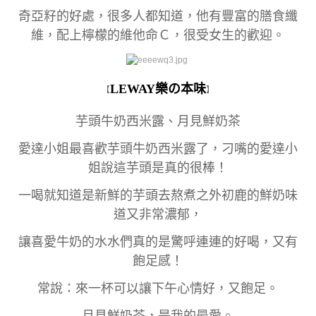
奇亞籽的好處，很多人都知道，他有豐富的膳食纖
維，配上檸檬的維他命Ｃ，很受女生的歡迎。
LEWAY樂の本味
【
】
芋頭牛奶西米露、月見鮮奶茶
愛達小姐最喜歡芋頭牛奶西米露了，刁嘴的愛達小
姐說這芋頭是真的很棒！
一喝就知道是新鮮的芋頭去熬煮之外初鹿的鮮奶味
道又非常濃郁，
讓喜愛牛奶的水水們真的是驚呼連連的好喝，又有
飽足感！
常說：來一杯可以讓下午心情好，又飽足。