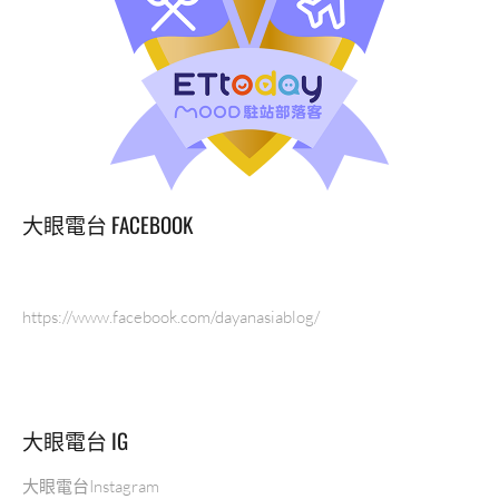
大眼電台 FACEBOOK
https://www.facebook.com/dayanasiablog/
大眼電台 IG
大眼電台Instagram