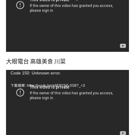
播
放
器
大眼電台 高雄美食 川菜
視
Code 150: Unknown error.
訊
下載檔案: https://youtu.be/a9EBYN5-0S8?_=3
播
放
器