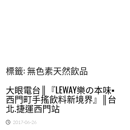
標籤:
無色素天然飲品
大眼電台║『LEWAY樂の本味▪
西門町手搖飲料新境界』║台
北.捷運西門站
2017-06-26