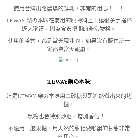
使用台灣出路農場的鮮乳，非常的用心！！！
LEWAY 樂の本味在使用的原物料上，讓很多手搖杯
達人稱讚，因為食安把關的非常嚴格。
使用的茶葉，都是當天現沖的，如果沒有販售玩一
定都會當天報廢。
LEWAY樂の本味
【
】
這是
LEWAY 樂の本味用二砂糖與黑糖熬煮出來的烤
糖，
黑糖也會特別炒過，增加香氣！！
不適用一般果糖，用天然的甜化做喉韻的甘甜非常
的用心。