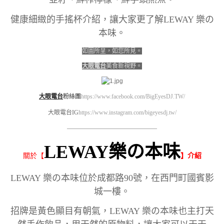
健康細緻的手搖杯介紹，讓大家更了解LEWAY 樂の
本味。
如圖所呈，如您所見。
大眼電台
美食新視野。
大眼電台
粉絲團
https://www.facebook.com/BigEyesDJ.TW/
大眼電台IG
https://www.instagram.com/bigeyesdj.tw/
————————————————————
LEWAY樂の本味
關於【
】介紹
LEWAY 樂の本味位於成都路90號，在西門町國賓影
城一樓。
招牌是黃色顯目有朝氣，LEWAY 樂の本味也主打天