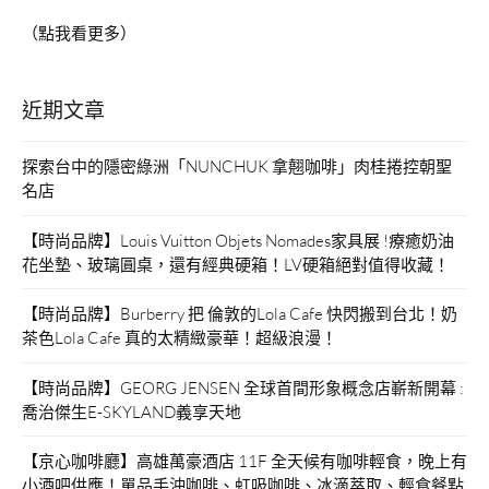
（點我看更多）
近期文章
探索台中的隱密綠洲「NUNCHUK 拿翹咖啡」肉桂捲控朝聖
名店
【時尚品牌】Louis Vuitton Objets Nomades家具展 !療癒奶油
花坐墊、玻璃圓桌，還有經典硬箱！LV硬箱絕對值得收藏！
【時尚品牌】Burberry 把 倫敦的Lola Cafe 快閃搬到台北！奶
茶色Lola Cafe 真的太精緻豪華！超級浪漫！
【時尚品牌】GEORG JENSEN 全球首間形象概念店嶄新開幕 :
喬治傑生E-SKYLAND義享天地
【京心咖啡廳】高雄萬豪酒店 11F 全天候有咖啡輕食，晚上有
小酒吧供應！單品手沖咖啡、虹吸咖啡、冰滴萃取、輕食餐點