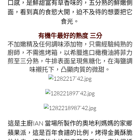
口感，是鮮甜富有草香味的，五分熟的鮮嫩側
面，看到真的食慾大開，迫不及待的想要把它
食光。
有機牛最好的熟度 三分
不加嫩精及任何調味添加物，只需經驗純熟的
廚師，不需進烤箱，以希臘進口橄欖油將菲力
煎至三分熟，牛排表面呈現焦糖化，在海鹽調
味襯托下，凸顯肉質的微甜。
這是主廚IAN 當場所製作的奧地利媽媽的家鄉
蘋果派，這是百年食譜的比例，烤得金黃酥脆