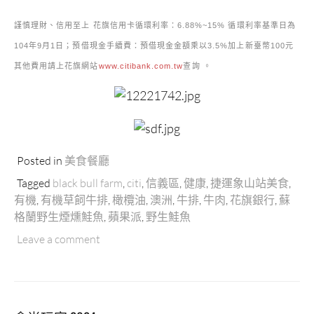
謹慎理財、信用至上 花旗信用卡循環利率：6.88%~15% 循環利率基準日為
104年9月1日；預借現金手續費：預借現金金額乘以3.5%加上新臺幣100元
其他費用請上花旗網站
www.citibank.com.tw
查詢 。
Posted in
美食餐廳
Tagged
black bull farm
,
citi
,
信義區
,
健康
,
捷運象山站美食
,
有機
,
有機草飼牛排
,
橄欖油
,
澳洲
,
牛排
,
牛肉
,
花旗銀行
,
蘇
格蘭野生煙燻鮭魚
,
蘋果派
,
野生鮭魚
Leave a comment