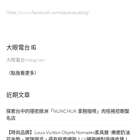
https://www.facebook.com/dayanasiablog/
大眼電台 IG
大眼電台Instagram
（點我看更多）
近期文章
探索台中的隱密綠洲「NUNCHUK 拿翹咖啡」肉桂捲控朝聖
名店
【時尚品牌】Louis Vuitton Objets Nomades家具展 !療癒奶油
花坐墊、玻璃圓桌，還有經典硬箱！LV硬箱絕對值得收藏！