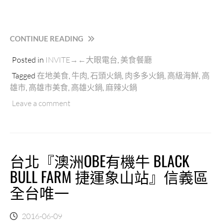
“(高
CONTINUE READING
雄.
Posted in
INVITE→←大眼電台
,
美食餐廳
左
營
Tagged
在地美食
,
牛肉
,
石頭火鍋
,
肉多多火鍋
,
高級海鮮
,
高
區)
雄市
,
高雄市美食
,
高雄火鍋
,
麻辣火鍋
【肉
Leave a comment
多
多
火
鍋】
台
台北『澳洲OBE有機牛 BLACK
灣
最
BULL FARM 捷運象山站』信義區
暴
全台唯一
龍
級
的
2016-06-09