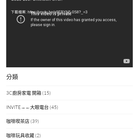
訊
下載檔案: https://youtu.be/a9EBYN5-0S8?_=3
播
放
器
分類
3C廚房家電 開箱
(15)
INVITE→←大眼電台
(45)
咖啡喫茶店
(39)
咖啡玩具收藏
(2)