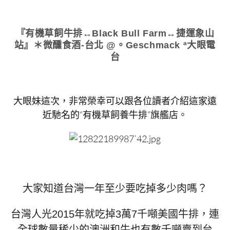
火
鍋
店
『有機草飼牛排↔Black Bull Farm↔捷運象山
高
站』＊微醺食酒-台北 @。Geschmack ª大眼電
雄
台
明
誠
店
台
大眼妹這次，非常榮幸可以跟各位讀者介紹這家遠
灣
近馳名的“有機草飼養牛排”旗艦店。
火
鍋
第
一
品
牌
火
大家知道台灣一年至少要吃掉多少肉嗎？
鍋
宵
台灣人光2015年就吃掉3萬7千噸美國牛排，連
夜
場
全球數量稀少的澳洲和牛也有數千噸賣到台