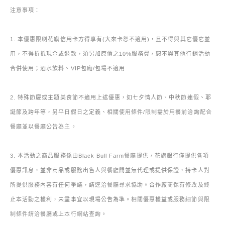
注意事項：
1. 本優惠限刷花旗信用卡方得享有(大來卡恕不適用)，且不得與其它優它並
用，不得折抵現金或退款，須另加原價之10%服務費，恕不與其他行銷活動
合併使用；酒水飲料、VIP包廂/包場不適用
2. 特殊節慶或主題美食節不適用上述優惠，如七夕情人節、中秋節連假、耶
誕節及跨年等，另平日假日之定義、相關使用條件/限制需於用餐前洽詢配合
餐廳並以餐廳公告為主。
3. 本活動之商品服務係由Black Bull Farm餐廳提供，花旗銀行僅提供各項
優惠訊息，並非商品或服務出售人與餐廳間並無代理或提供保證，持卡人對
所提供服務內容有任何爭議，請逕洽餐廳尋求協助。合作廠商保有修改及終
止本活動之權利，未盡事宜以現場公告為準。相關優惠權益或服務細節與限
制條件請洽餐廳或上本行網站查詢。