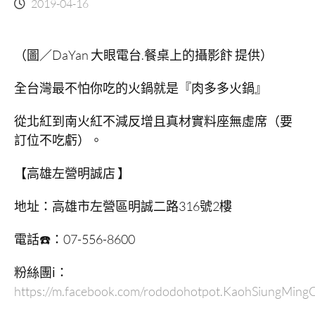
2019-04-16
（圖／DaYan 大眼電台.餐桌上的攝影飰 提供）
全台灣最不怕你吃的火鍋就是『肉多多火鍋』
從北紅到南火紅不減反增且真材實料座無虛席（要
訂位不吃虧）。
【高雄左營明誠店
】
地址：高雄市左營區明誠二路316號2樓
電話☎️：07-556-8600
粉絲團ℹ️：
https://m.facebook.com/rododohotpot.KaohSiungMing