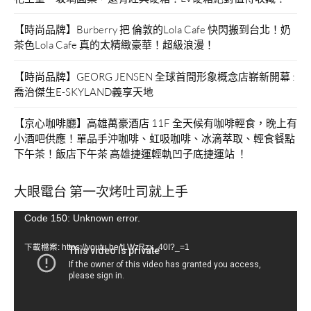
【時尚品牌】Burberry 把 倫敦的Lola Cafe 快閃搬到台北！奶
茶色Lola Cafe 真的太精緻豪華！超級浪漫！
【時尚品牌】GEORG JENSEN 全球首間形象概念店嶄新開幕 :
喬治傑生E-SKYLAND義享天地
【京心咖啡廳】高雄萬豪酒店 11F 全天候有咖啡輕食，晚上有
小酒吧供應！單品手沖咖啡、虹吸咖啡、冰滴萃取、輕食餐點
下午茶！飯店下午茶 高雄捷運輕軌凹子底捷運站 ！
大眼電台 第一次烤吐司就上手
視
Code 150: Unknown error.
訊
下載檔案: https://youtu.be/tLWzRzx_40I?_=1
播
放
器