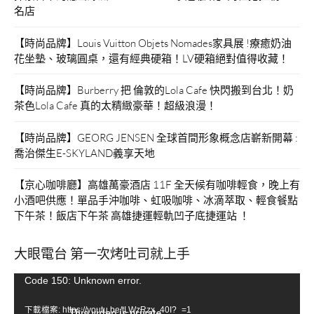
名店
【時尚品牌】Louis Vuitton Objets Nomades家具展 !療癒奶油
花坐墊、玻璃圓桌，還有經典硬箱！LV硬箱絕對值得收藏！
【時尚品牌】Burberry 把 倫敦的Lola Cafe 快閃搬到台北！奶
茶色Lola Cafe 真的太精緻豪華！超級浪漫！
【時尚品牌】GEORG JENSEN 全球首間形象概念店嶄新開幕 :
喬治傑生E-SKYLAND義享天地
【京心咖啡廳】高雄萬豪酒店 11F 全天候有咖啡輕食，晚上有
小酒吧供應！單品手沖咖啡、虹吸咖啡、冰滴萃取、輕食餐點
下午茶！飯店下午茶 高雄捷運輕軌凹子底捷運站 ！
大眼電台 第一次烤吐司就上手
視
Code 150: Unknown error.
訊
下載檔案: https://youtu.be/tLWzRzx_40I?_=1