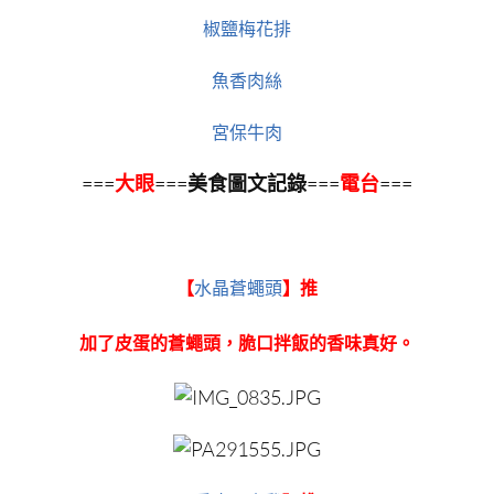
椒鹽梅花排
魚香肉絲
宮保牛肉
===
大眼
===
美食圖文記錄
===
電台
===
【
水晶蒼蠅頭
】推
加了皮蛋的蒼蠅頭，脆口拌飯的香味真好。