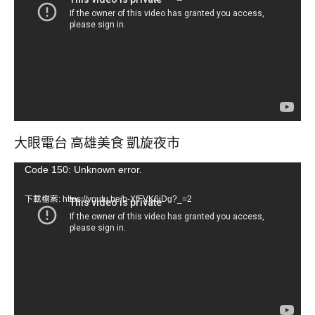
播
放
器
大眼電台 高雄美食 凱旋夜市
視
Code 150: Unknown error.
訊
下載檔案: https://youtu.be/b-XfFVK6jDg?_=2
播
放
器