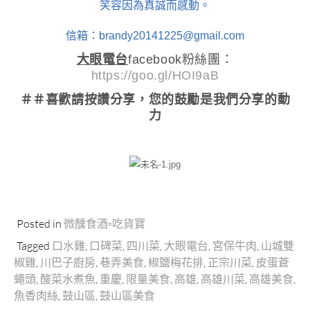
笑容因為真誠而感動。
信箱：brandy20141225@gmail.com
大眼電台
facebook粉絲團：
https://goo.gl/HOI9aB
＃＃喜歡請按讚分享
，您的鼓勵是我們分享的動
力
Posted in
微醺食酒▫吃貨寶
Tagged
口水雞
,
口碑菜
,
四川菜
,
大眼電台
,
宮保牛肉
,
山城雙
椒雞
,
川巴子廚房
,
巷弄美食
,
椒鹽梅花排
,
正宗川菜
,
皮蛋蒼
蠅頭
,
酸菜水煮魚
,
重慶
,
限量美食
,
高雄
,
高雄川菜
,
高雄美食
,
魚香肉絲
,
鼓山區
,
鼓山區美食