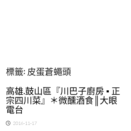
標籤:
皮蛋蒼蠅頭
高雄.鼓山區『川巴子廚房 ▪ 正
宗四川菜』＊微醺酒食║大眼
電台
2016-11-17