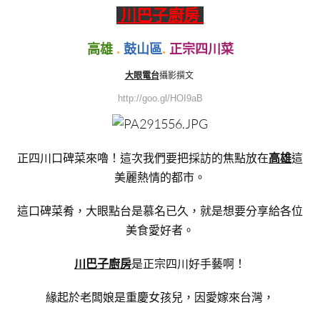
川巴子廚房
高雄
.
鼓山區
.
正宗四川菜
大眼電台
攝影撰文
http://goo.gl/HOI9aB
正四川口碑菜來嚕！這次我們要把採訪的焦點放在
高雄
這
美麗熱情的都市。
這口碑菜肴，大眼點台是慕名已久，就是想要分享給各位
美食愛好者。
川巴子廚房
是正宗四川好手藝啊！
緣起於老闆娘是重慶女孩兒，因愛嫁來台灣，