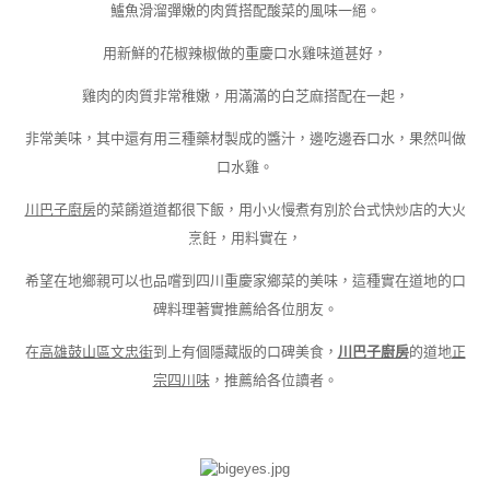
鱸魚滑溜彈嫩的肉質搭配酸菜的風味一絕。
用新鮮的花椒辣椒做的重慶口水雞味道甚好，
雞肉的肉質非常稚嫩，用滿滿的白芝麻搭配在一起，
非常美味，其中還有用三種藥材製成的醬汁，邊吃邊吞口水，果然叫做
口水雞。
川巴子廚房
的菜餚道道都很下飯，用小火慢煮有別於台式快炒店的大火
烹飪，用料實在，
希望在地鄉親可以也品嚐到四川重慶家鄉菜的美味，這種實在道地的口
碑料理著實推薦給各位朋友。
在
高雄鼓山區文忠街
到上有個隱藏版的口碑美食，
川巴子廚房
的道地
正
宗四川味
，推薦給各位讀者。