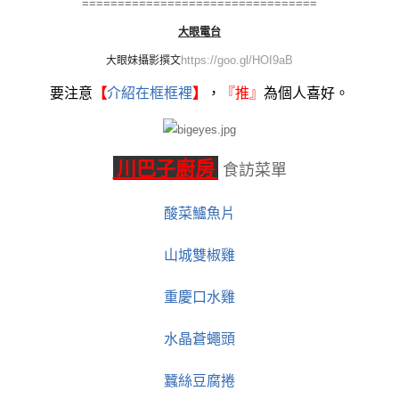
=================================
大眼電台
https://goo.gl/HOI9aB
大眼妹
攝影撰文
要注意
【
介紹在框框裡
】
，
『
推』
為個人喜好。
川巴子廚房
食訪菜單
酸菜鱸魚片
山城雙椒雞
重慶口水雞
水晶蒼蠅頭
蠶絲豆腐捲