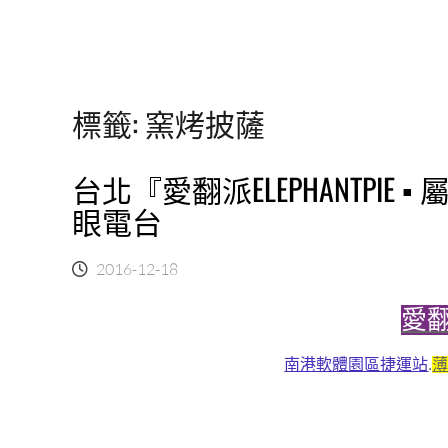
標籤:
窯烤披薩
台北『愛翻派ELEPHANTPIE
眼電台
2016-12-18
愛
南港軟體園區捷運站
.
薄