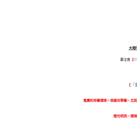
大眼
要注意
【
介
『愛
【
寬廣的用餐環境，很適合聚餐，尤其
燈光明亮，環境