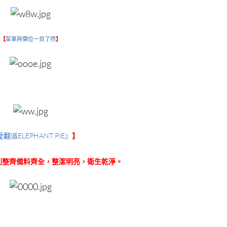
【
菜單與價位一目了然
】
翻派ELEPHANT PIE』
】
列整齊備料齊全，整潔明亮，衛生乾淨。