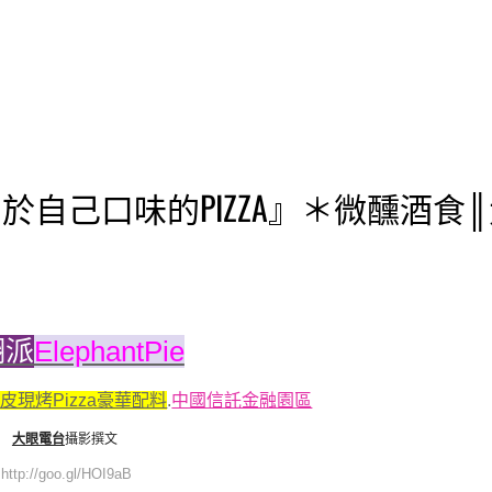
 ▪ 屬於自己口味的PIZZA』＊微醺酒食
翻派
ElephantPie
皮現烤Pizza豪華配料
.
中國信託金融園區
大眼電台
攝影撰文
http://goo.gl/HOI9aB