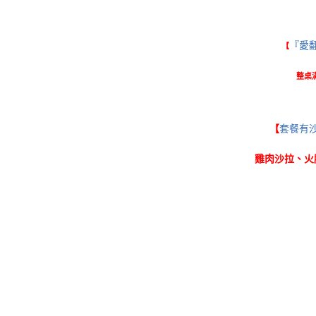
『愛翻
【
整桌
【
套餐有
雞肉沙拉、火