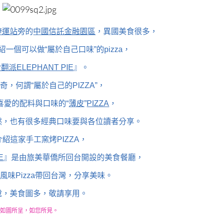
捷運站
旁的
中國信託金融園區
，異國美食很多，
一個可以做“屬於自己口味”的pizza，
翻派ELEPHANT PIE
』。
，何謂“屬於自己的PIZZA”，
喜愛的配料與口味的“
薄皮
”
PIZZA
，
然，也有很多經典口味要與各位讀者分享。
紹這家手工窯烤PIZZA，
E
』是由旅美華僑所回台開設的美食餐廳，
風味Pizza帶回台灣，分享美味。
說，美食圖多，敬請享用。
如圖所呈，如您所見。