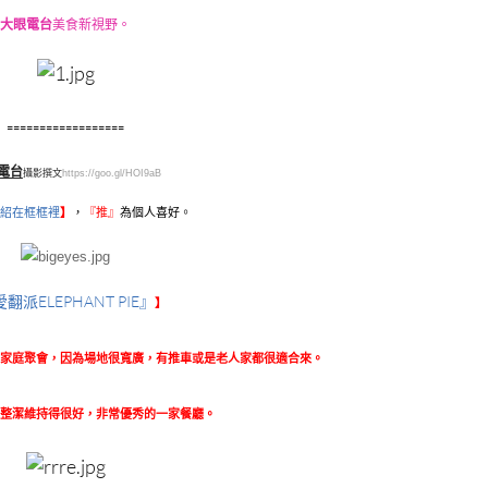
大眼電台
美食新視野。
==================
電台
攝影撰文
https://goo.gl/HOI9aB
紹在框框裡
】
，
『
推』
為個人喜好。
翻派ELEPHANT PIE』
】
家庭聚會，因為場地很寬廣，有推車或是老人家都很適合來。
整潔維持得很好，非常優秀的一家餐廳。