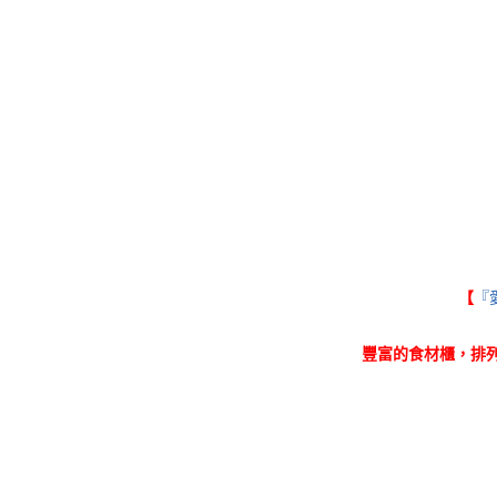
『愛
【
豐富的食材櫃，排