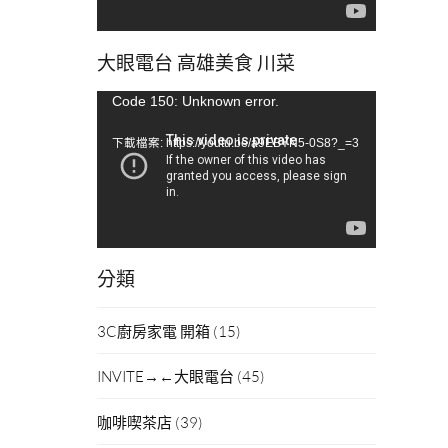
大眼電台 高雄美食 川菜
視
Code 150: Unknown error.
訊
下載檔案: https://youtu.be/a9EBYN5-0S8?_=3
播
放
器
分類
3C廚房家電 開箱
(15)
INVITE→←大眼電台
(45)
咖啡喫茶店
(39)