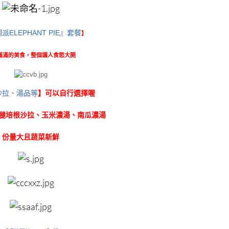
派ELEPHANT PIE』套餐
】
滿滿的美食，整個讓人食慾大開
沙拉、湯品等
】可以自行選擇喔
腿培根沙拉、玉米濃湯、南瓜濃湯
份量大且蔬菜新鮮