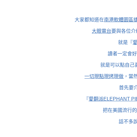
大家都知道在
南港軟體園區
大眼電台
要與各位介紹
就是『
愛
讀者一定會好奇
就是可以點自己
一切現點現烤現做
，當
首先要介
『
愛翻派ELEPHANT PI
把在美國流行的
話不多