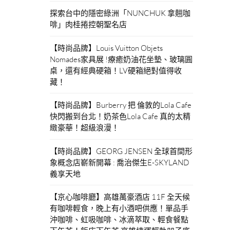
探索台中的隱密綠洲「NUNCHUK 拿翹咖
啡」肉桂捲控朝聖名店
【時尚品牌】Louis Vuitton Objets
Nomades家具展 !療癒奶油花坐墊、玻璃圓
桌，還有經典硬箱！LV硬箱絕對值得收
藏！
【時尚品牌】Burberry 把 倫敦的Lola Cafe
快閃搬到台北！奶茶色Lola Cafe 真的太精
緻豪華！超級浪漫！
【時尚品牌】GEORG JENSEN 全球首間形
象概念店嶄新開幕 : 喬治傑生E-SKYLAND
義享天地
【京心咖啡廳】高雄萬豪酒店 11F 全天候
有咖啡輕食，晚上有小酒吧供應！單品手
沖咖啡、虹吸咖啡、冰滴萃取、輕食餐點