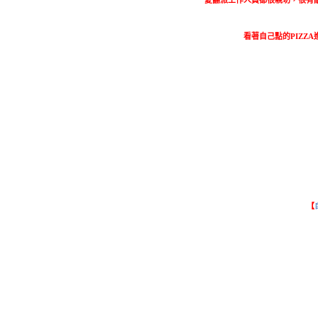
愛翻派工作人員都很親切，很有
看著自己點的PIZZ
【