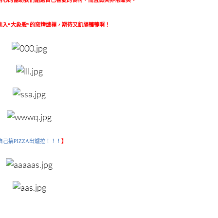
耐心的協助我們點選自己喜愛的食材，而且微笑非常甜美。
A進入“大象般”的窯烤爐裡，期待又飢腸轆轆啊！
自己搞PIZZA出爐拉！！！
】