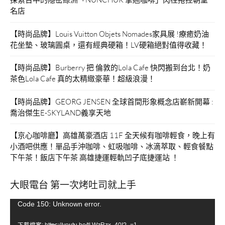
名店
【時尚品牌】Louis Vuitton Objets Nomades家具展 !療癒奶油
花坐墊、玻璃圓桌，還有經典硬箱！LV硬箱絕對值得收藏！
【時尚品牌】Burberry 把 倫敦的Lola Cafe 快閃搬到台北！奶
茶色Lola Cafe 真的太精緻豪華！超級浪漫！
【時尚品牌】GEORG JENSEN 全球首間形象概念店嶄新開幕 :
喬治傑生E-SKYLAND義享天地
【京心咖啡廳】高雄萬豪酒店 11F 全天候有咖啡輕食，晚上有
小酒吧供應！單品手沖咖啡、虹吸咖啡、冰滴萃取、輕食餐點
下午茶！飯店下午茶 高雄捷運輕軌凹子底捷運站 ！
大眼電台 第一次烤吐司就上手
視
Code 150: Unknown error.
訊
下載檔案: https://youtu.be/tLWzRzx_40I?_=1