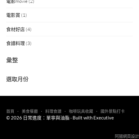
電影movie
(2)
電影賞
(1)
食材好店
(4)
食譜料理
(3)
彙整
彙
整
首頁
美食餐廳
料理食譜
咖啡玩具收藏
國外景點打卡
© 2026
日常進度：單寧與油脂
·
Built with
Executive
阿腸網頁設計