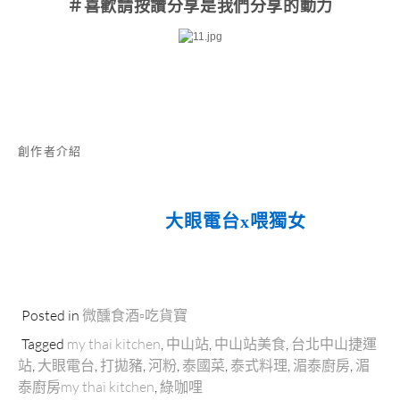
＃喜歡請按讚分享
是我們分享的動力
創作者介紹
大眼電台x喂獨女
Posted in
微醺食酒▫吃貨寶
Tagged
my thai kitchen
,
中山站
,
中山站美食
,
台北中山捷運
站
,
大眼電台
,
打拋豬
,
河粉
,
泰國菜
,
泰式料理
,
湄泰廚房
,
湄
泰廚房my thai kitchen
,
綠咖哩