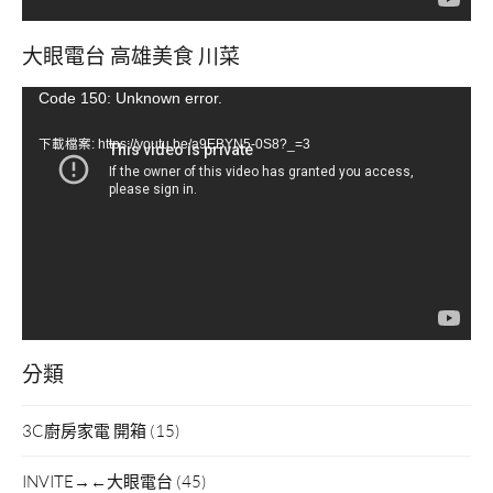
大眼電台 高雄美食 川菜
視
Code 150: Unknown error.
訊
下載檔案: https://youtu.be/a9EBYN5-0S8?_=3
播
放
器
分類
3C廚房家電 開箱
(15)
INVITE→←大眼電台
(45)