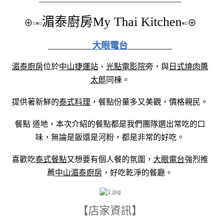
湄泰廚房My Thai Kitchen
⊕
▫▪▫
▪▫
⊕
＿＿＿＿＿
大眼電台
＿＿＿＿＿
湄泰廚房
位於
中山捷運站
、
光點電影院
旁，與
日式燒肉醬
太郎
同棟。
提供著新鮮的
泰式料理
，餐點份量多又美觀，價格親民。
餐點 道地，本次介紹的餐點都是我們團隊選出常吃的口
味，無論是飯還是河粉，都是非常的好吃。
喜歡吃
泰式餐點
又想要有個人餐的氛圍，
大眼電台
強烈推
薦
中山
湄泰廚房
，好吃乾淨的餐廳。
【店家資訊】