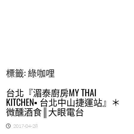
標籤:
綠咖哩
台北『湄泰廚房MY THAI
KITCHEN▪ 台北中山捷運站』＊
微醺酒食║大眼電台
2017-04-28