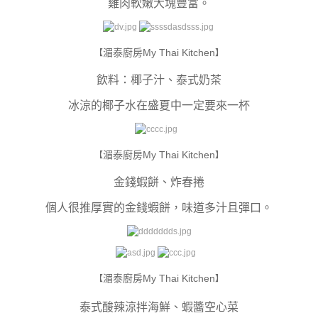
雞肉軟嫩大塊豐富。
湄泰廚房My Thai Kitchen
【
】
飲料：椰子汁、泰式奶茶
冰涼的椰子水在盛夏中一定要來一杯
湄泰廚房My Thai Kitchen
【
】
金錢蝦餅、炸春捲
個人很推厚實的金錢蝦餅，味道多汁且彈口。
湄泰廚房My Thai Kitchen
【
】
泰式酸辣涼拌海鮮、蝦醬空心菜