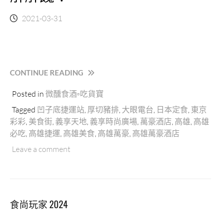
2021-03-31
“東
CONTINUE READING
京
Posted in
微醺食酒▫吃貨寶
彩
彩
Tagged
凹子底捷運站
,
厚切豬排
,
大眼電台
,
日本定食
,
東京
｜
彩彩
,
美食街
,
義享天地
,
義享時尚廣場
,
萬豪酒店
,
高雄
,
高雄
高
必吃
,
高雄捷運
,
高雄美食
,
高雄萬豪
,
高雄萬豪酒店
雄
義
Leave a comment
享
時
尚
廣
食尚玩家 2024
場
B2