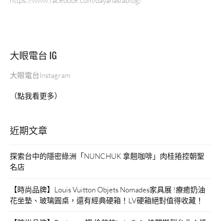
https://www.facebook.com/dayanasiablog/
迪
士
尼
飯
大眼電台 IG
店
合
大眼電台Instagram
作
的
（點我看更多）
厚
豬
排，
近期文章
想
吃
來
探索台中的隱密綠洲「NUNCHUK 拿翹咖啡」肉桂捲控朝聖
這
名店
裡
解
【時尚品牌】Louis Vuitton Objets Nomades家具展 !療癒奶油
解
花坐墊、玻璃圓桌，還有經典硬箱！LV硬箱絕對值得收藏！
饞！”