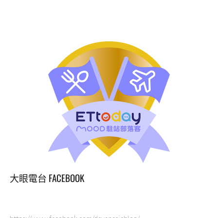
美
食
推
薦
系
列
來
自
日
本
的
定
食
跟
東
京
迪
大眼電台 FACEBOOK
士
尼/
東
京