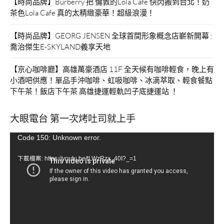
【時尚品牌】Burberry 把 倫敦的Lola Cafe 快閃搬到台北！奶
茶色Lola Cafe 真的太精緻豪華！超級浪漫！
【時尚品牌】GEORG JENSEN 全球首間形象概念店嶄新開幕 :
喬治傑生E-SKYLAND義享天地
【京心咖啡廳】高雄萬豪酒店 11F 全天候有咖啡輕食，晚上有
小酒吧供應！單品手沖咖啡、虹吸咖啡、冰滴萃取、輕食餐點
下午茶！飯店下午茶 高雄捷運輕軌凹子底捷運站 ！
大眼電台 第一次烤吐司就上手
視
Code 150: Unknown error.
訊
下載檔案: https://youtu.be/tLWzRzx_40I?_=1
播
放
器