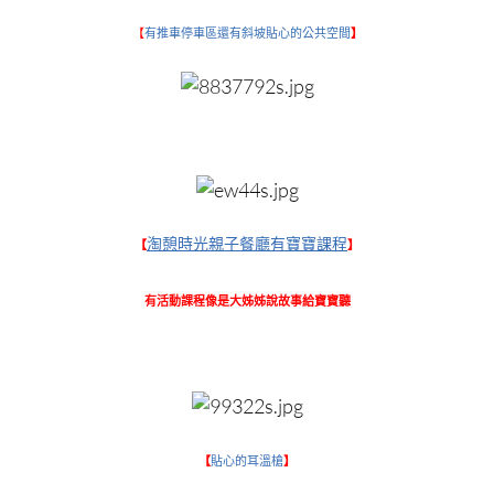
【
有推車停車區還有斜坡貼心的公共空間
】
淘憩時光親子餐廳有寶寶課程
【
】
有活動課程像是大姊姊說故事給寶寶聽
【
貼心的耳溫槍
】