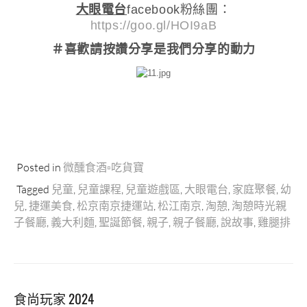
大眼電台
facebook粉絲團：
https://goo.gl/HOI9aB
＃喜歡請按讚分享
是我們分享的動力
Posted in
微醺食酒▫吃貨寶
Tagged
兒童
,
兒童課程
,
兒童遊戲區
,
大眼電台
,
家庭聚餐
,
幼
兒
,
捷運美食
,
松京南京捷運站
,
松江南京
,
淘憩
,
淘憩時光親
子餐廳
,
義大利麵
,
聖誕節餐
,
親子
,
親子餐廳
,
說故事
,
雞腿排
食尚玩家 2024