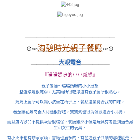
＿＿＿＿＿＿＿＿
＿＿＿＿＿＿＿＿
淘憩時光親子餐廳
⊕
▫▪▫
▫
▪▫
⊕
＿＿＿＿＿
大眼電台
＿＿＿＿＿
『暘暘媽咪的小小感想』
親子餐廳～暘暘媽咪的小小感想
整體環境很乾淨，尤其廁所很乾淨還有親子廁所很貼心，
媽媽上廁所可以讓小孩坐在椅子上，餐點還蠻符合我的口味，
蕃茄羅勒雞肉義大利麵很好吃，寶寶粥也很清淡很適合小北鼻，
而且店內飲品不提供吸管很環保，餐廳雖然小但是玩具有考量到適合男
生和女生的玩具，
有小火車也有辦家家酒，書籍也滿多的，有營造親子共讀的那種感覺，