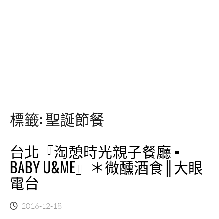
標籤:
聖誕節餐
台北『淘憩時光親子餐廳 ▪
BABY U&ME』＊微醺酒食║大眼
電台
2016-12-18