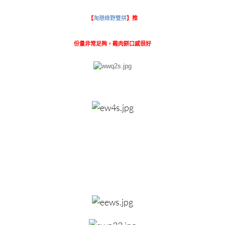
【
淘憩綠野雙拼
】推
份量非常足夠，雞肉餅口感很好