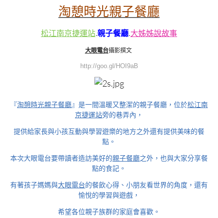
淘憩時光親子餐廳
松江南京捷運站
.
親子餐廳
.
大姊姊說故事
大眼電台
攝影撰文
http://goo.gl/HOI9aB
『
淘憩時光親子餐廳
』是一間溫暖又整潔的親子餐廳，位於
松江南
京捷運站
旁的巷弄內，
提供給家長與小孩互動與學習遊樂的地方之外還有提供美味的餐
點。
本次大眼電台要帶讀者造訪美好的
親子餐廳
之外，也與大家分享餐
點的食記。
有著孩子媽媽與
大眼電台
的餐飲心得、小朋友看世界的角度，還有
愉悅的學習與遊戲，
希望各位親子族群的家庭會喜歡。