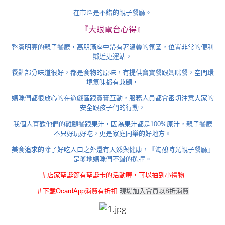
在市區是不錯的親子餐廳。
『大眼電台心得』
整潔明亮的親子餐廳，高朋滿座中帶有著溫馨的氛圍，位置非常的便利
鄰近捷運站，
餐點部分味道很好，都是食物的原味，有提供寶寶餐跟媽咪餐，空間環
境氣味都有兼顧，
媽咪們都很放心的在遊戲區跟寶寶互動，服務人員都會密切注意大家的
安全跟孩子們的行動，
我個人喜歡他們的雞腿餐跟果汁，因為果汁都是100%原汁，親子餐廳
不只好玩好吃，更是家庭同樂的好地方。
美食追求的除了好吃入口之外還有天然與健康，『淘憩時光親子餐廳』
是爹地媽咪們不錯的選擇。
＃店家聖誕節有聖誕卡的活動喔，可以抽到小禮物
現場加入會員以8折消費
＃下載OcardApp消費有折扣