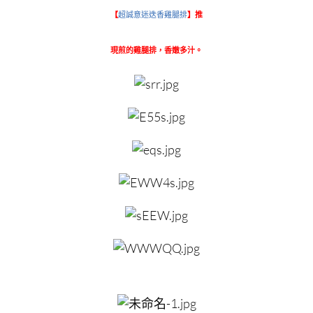
【
超誠意迷迭香雞腿排
】推
現煎的雞腿排，香嫩多汁。