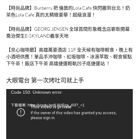
【時尚品牌】Burberry 把 倫敦的Lola Cafe 快閃搬到台北！奶
茶色Lola Cafe 真的太精緻豪華！超級浪漫！
【時尚品牌】GEORG JENSEN 全球首間形象概念店嶄新開幕 :
喬治傑生E-SKYLAND義享天地
【京心咖啡廳】高雄萬豪酒店 11F 全天候有咖啡輕食，晚上有
小酒吧供應！單品手沖咖啡、虹吸咖啡、冰滴萃取、輕食餐點
下午茶！飯店下午茶 高雄捷運輕軌凹子底捷運站 ！
大眼電台 第一次烤吐司就上手
視
Code 150: Unknown error.
訊
下載檔案: https://youtu.be/tLWzRzx_40I?_=1
播
放
器