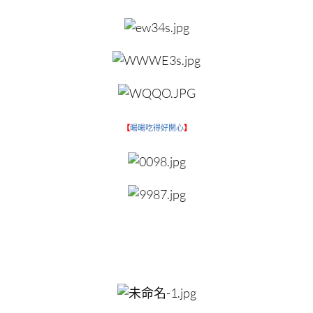
【
暘暘吃得好開心
】