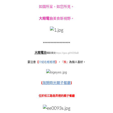
如圖所呈，如您所見。
大眼電台
美食新視野。
==================
大眼電台
攝影撰文
https://goo.gl/HOI9aB
要注意
【
介紹在框框裡
】
，
『
推』
為個人喜好。
淘憩時光親子餐廳
【
】
位於松江路巷弄裡的親子餐廳