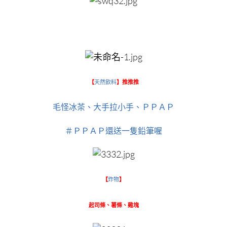
【
天然飲料
】推推推
毛怪冰茶、大手拉小手、ＰＰＡＰ
＃ＰＰＡＰ還送一隻鉛筆喔
【
炸物
】
起司條、薯條、雞塊