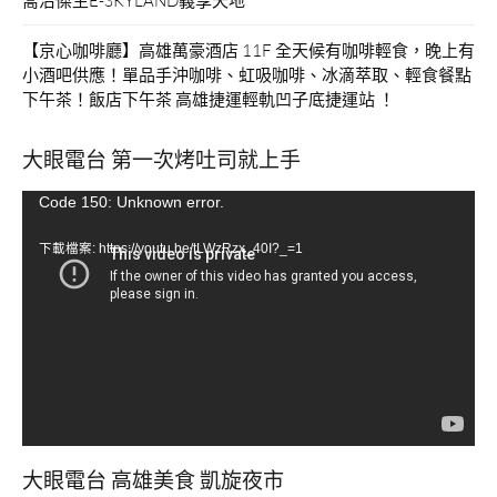
【京心咖啡廳】高雄萬豪酒店 11F 全天候有咖啡輕食，晚上有
小酒吧供應！單品手沖咖啡、虹吸咖啡、冰滴萃取、輕食餐點
下午茶！飯店下午茶 高雄捷運輕軌凹子底捷運站 ！
大眼電台 第一次烤吐司就上手
視
Code 150: Unknown error.
訊
下載檔案: https://youtu.be/tLWzRzx_40I?_=1
播
放
器
大眼電台 高雄美食 凱旋夜市