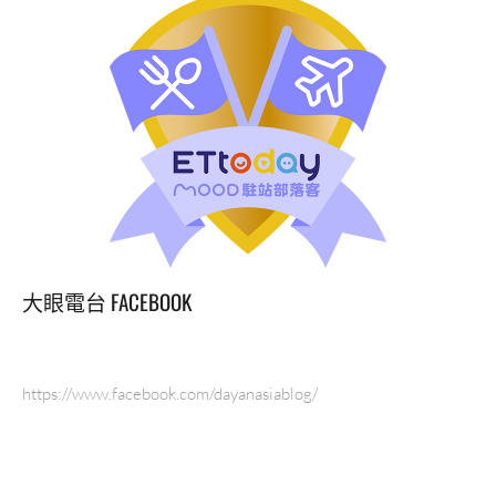
火
鍋
店
高
雄
明
誠
店
台
灣
火
鍋
大眼電台 FACEBOOK
第
一
品
牌
https://www.facebook.com/dayanasiablog/
火
鍋
宵
夜
場