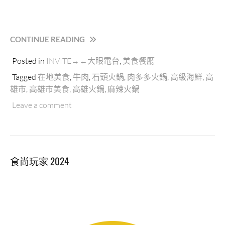
“(高
CONTINUE READING
雄.
Posted in
INVITE→←大眼電台
,
美食餐廳
左
營
Tagged
在地美食
,
牛肉
,
石頭火鍋
,
肉多多火鍋
,
高級海鮮
,
高
區)
雄市
,
高雄市美食
,
高雄火鍋
,
麻辣火鍋
【肉
Leave a comment
多
多
火
鍋】
台
食尚玩家 2024
灣
最
暴
龍
級
的