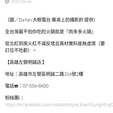
2019-04-16
（圖／DaYan 大眼電台.餐桌上的攝影飰 提供）
全台灣最不怕你吃的火鍋就是『肉多多火鍋』
從北紅到南火紅不減反增且真材實料座無虛席（要
訂位不吃虧）。
【高雄左營明誠店
】
地址：高雄市左營區明誠二路316號2樓
電話☎️：07-556-8600
粉絲團ℹ️：
https://m.facebook.com/rododohotpot.KaohSiungMing