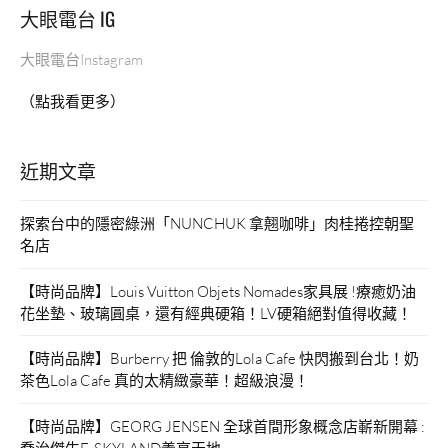
大眼電台 IG
麻
辣
大眼電台Instagram
火
鍋
（點我看更多）
石
頭
火
近期文章
鍋”
探索台中的隱密綠洲「NUNCHUK 拿翹咖啡」肉桂捲控朝聖
名店
【時尚品牌】Louis Vuitton Objets Nomades家具展 !療癒奶油
花坐墊、玻璃圓桌，還有經典硬箱！LV硬箱絕對值得收藏！
【時尚品牌】Burberry 把 倫敦的Lola Cafe 快閃搬到台北！奶
茶色Lola Cafe 真的太精緻豪華！超級浪漫！
【時尚品牌】GEORG JENSEN 全球首間形象概念店嶄新開幕 :
喬治傑生E-SKYLAND義享天地