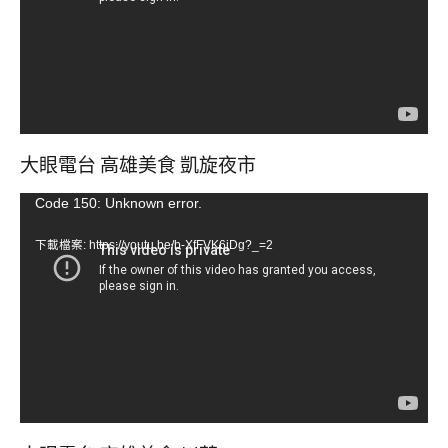
器
大眼電台 高雄美食 凱旋夜市
視
Code 150: Unknown error.
訊
下載檔案: https://youtu.be/b-XfFVK6jDg?_=2
播
放
器