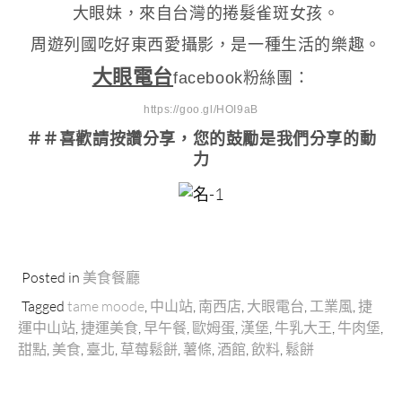
大眼妹，來自台灣的捲髮雀斑女孩。
周遊列國吃好東西愛攝影，是一種生活的樂趣。
大眼電台
facebook粉絲團：
https://goo.gl/HOI9aB
＃＃喜歡請按讚分享
，您的鼓勵是我們分享的動
力
Posted in
美食餐廳
Tagged
tame moode
,
中山站
,
南西店
,
大眼電台
,
工業風
,
捷
運中山站
,
捷運美食
,
早午餐
,
歐姆蛋
,
漢堡
,
牛乳大王
,
牛肉堡
,
甜點
,
美食
,
臺北
,
草莓鬆餅
,
薯條
,
酒館
,
飲料
,
鬆餅