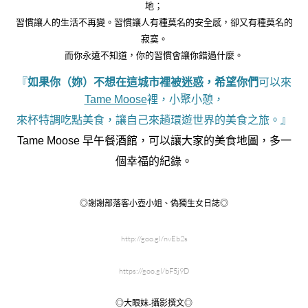
地；
習慣讓人的生活不再變。習慣讓人有種莫名的安全感，卻又有種莫名的
寂寞。
而你永遠不知道，你的習慣會讓你錯過什麼。
『
如果你（妳）不想在這城市裡被迷惑，希望你們
可以來
Tame Moose
裡，小聚小憩，
來杯特調吃點美食，讓自己來趟環遊世界的美食之旅。
』
Tame Moose 早午餐酒館，可以讓大家的美食地圖，多一
個幸福的紀錄。
◎謝謝部落客小壺小姐、偽獨生女日誌◎
http://goo.gl/nvEb2s
https://goo.gl/bF5j9D
◎大眼妹-攝影撰文◎