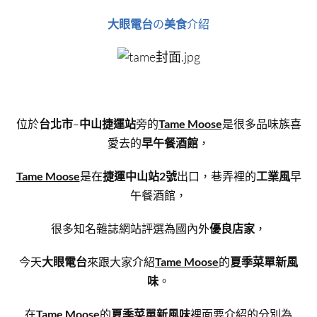
大眼電台
の
美食
介紹
位於
台北市
–
中山捷運站
旁的
Tame Moose
是很多品味族喜
愛去的
早午餐酒館
，
Tame Moose
是在
捷運中山站2號
出口，巷弄裡的
工業風
早
午餐酒館，
很多知名雜誌網站評選為國內外
優良店家
，
今天
大眼電台
來跟大家介紹
Tame Moose
的
夏季菜單新風
味
。
在
Tame Moose
的
夏季菜單新風味
裡面要介紹的分別為