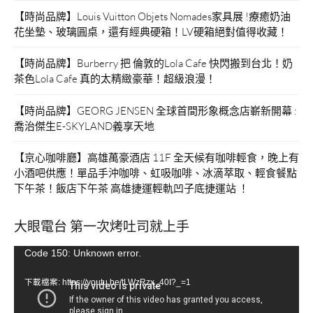
【時尚品牌】Louis Vuitton Objets Nomades家具展 !療癒奶油
花坐墊、玻璃圓桌，還有經典硬箱！LV硬箱絕對值得收藏！
【時尚品牌】Burberry 把 倫敦的Lola Cafe 快閃搬到台北！奶
茶色Lola Cafe 真的太精緻豪華！超級浪漫！
【時尚品牌】GEORG JENSEN 全球首間形象概念店嶄新開幕 :
喬治傑生E-SKYLAND義享天地
【京心咖啡廳】高雄萬豪酒店 11F 全天候有咖啡輕食，晚上有
小酒吧供應！單品手沖咖啡、虹吸咖啡、冰滴萃取、輕食餐點
下午茶！飯店下午茶 高雄捷運輕軌凹子底捷運站 ！
大眼電台 第一次烤吐司就上手
視
Code 150: Unknown error.
訊
下載檔案: https://youtu.be/tLWzRzx_40I?_=1
播
放