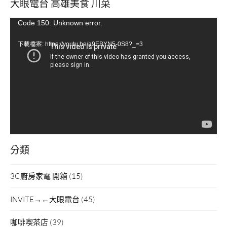
大眼電台 高雄美食 川菜
視
Code 150: Unknown error.
訊
下載檔案: https://youtu.be/a9EBYN5-0S8?_=3
播
放
器
分類
3C廚房家電 開箱
(15)
INVITE→←大眼電台
(45)
咖啡喫茶店
(39)