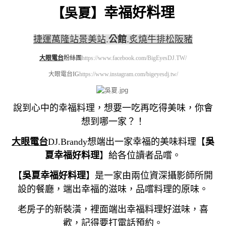
幸福好料理
【
吳夏
】
捷運萬隆站景美站
.
公館
.
炙燒牛排松阪豬
大眼電台
粉絲團
https://www.facebook.com/BigEyesDJ.TW/
大眼電台IG
https://www.instagram.com/bigeyesdj.tw/
說到心中的幸福料理，想要一吃再吃得美味，你會
想到哪一家？！
大眼電台
DJ.Brandy想端出一家幸福的美味料理
【
吳
夏幸福好料理
】
給各位讀者品嚐。
【
吳夏幸福好料理
】是一家由兩位資深攝影師所開
設的餐廳，端出幸福的滋味，品嚐料理的原味。
老房子的新裝潢，裡面端出幸福料理好滋味，喜
歡，記得要打電話預約。