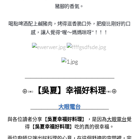
豬
腳的香氣。
喝點啤酒配上鹹豬肉，烤得滋香脆口外，肥瘦比剛好的口
感
，讓人覺得“喔～媽媽咪呀”！！！
​
＿＿＿＿＿＿＿＿
＿＿＿＿＿＿＿＿
【
吳夏
】幸福好料理
⊕
▫▪▫
▫
▪▫
⊕
＿＿＿＿＿
大眼電台
＿＿＿＿＿
與各位讀者分享
【
吳夏幸福好料理
】，是因為
大眼電台
覺
得【
吳夏幸福好料理
】吃的真的很幸福。
兩位廚師只端出好料理的心意，在這個舒適的空間裡，完