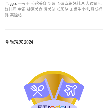
Tagged
一夜干
,
公館美食
,
吳夏
,
吳夏幸福好料理
,
大眼電台
,
好料理
,
幸福
,
捷運美食
,
景美站
,
松阪豬
,
無骨牛小排
,
羅斯福
路
,
萬隆站
食尚玩家 2024