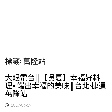
標籤:
萬隆站
大眼電台║【吳夏】幸福好料
理▪ 端出幸福的美味║台北·捷運
萬隆站
2017-06-19