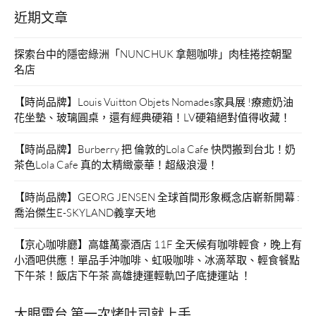
近期文章
探索台中的隱密綠洲「NUNCHUK 拿翹咖啡」肉桂捲控朝聖
名店
【時尚品牌】Louis Vuitton Objets Nomades家具展 !療癒奶油
花坐墊、玻璃圓桌，還有經典硬箱！LV硬箱絕對值得收藏！
【時尚品牌】Burberry 把 倫敦的Lola Cafe 快閃搬到台北！奶
茶色Lola Cafe 真的太精緻豪華！超級浪漫！
【時尚品牌】GEORG JENSEN 全球首間形象概念店嶄新開幕 :
喬治傑生E-SKYLAND義享天地
【京心咖啡廳】高雄萬豪酒店 11F 全天候有咖啡輕食，晚上有
小酒吧供應！單品手沖咖啡、虹吸咖啡、冰滴萃取、輕食餐點
下午茶！飯店下午茶 高雄捷運輕軌凹子底捷運站 ！
大眼電台 第一次烤吐司就上手