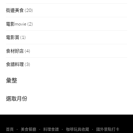
街邊美食
(20)
電影movie
(2)
電影賞
(1)
食材好店
(4)
食譜料理
(3)
彙整
彙
整
首頁
美食餐廳
料理食譜
咖啡玩具收藏
國外景點打卡