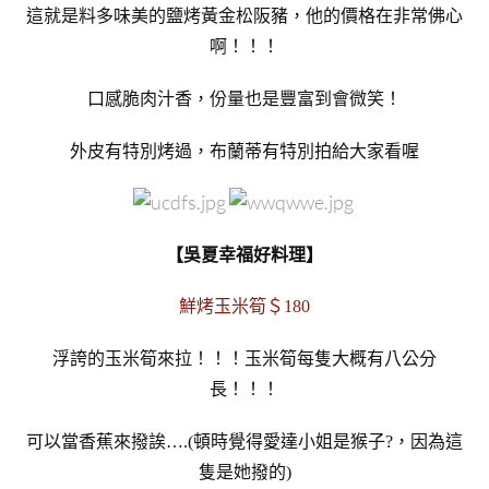
這就是料多味美的鹽烤黃金松阪豬，他的價格在非常佛心
啊！！！
口感脆肉汁香，份量也是豐富到會微笑！
外皮有特別烤過，布蘭蒂有特別拍給大家看喔
【吳夏幸福好料理】
鮮烤玉米筍＄180
浮誇的玉米筍來拉！！！玉米筍每隻大概有八公分
長！！！
可以當香蕉來撥誒….(頓時覺得愛達小姐是猴子?，因為這
隻是她撥的)