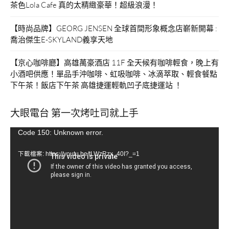
茶色Lola Cafe 真的太精緻豪華！超級浪漫！
【時尚品牌】GEORG JENSEN 全球首間形象概念店嶄新開幕 :
喬治傑生E-SKYLAND義享天地
【京心咖啡廳】高雄萬豪酒店 11F 全天候有咖啡輕食，晚上有
小酒吧供應！單品手沖咖啡、虹吸咖啡、冰滴萃取、輕食餐點
下午茶！飯店下午茶 高雄捷運輕軌凹子底捷運站 ！
大眼電台 第一次烤吐司就上手
視
Code 150: Unknown error.
訊
下載檔案: https://youtu.be/tLWzRzx_40I?_=1
播
放
器