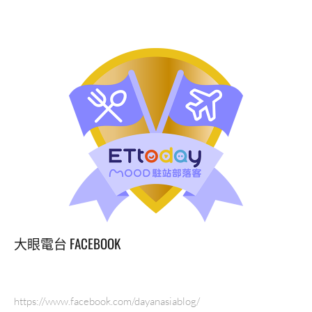
心
涼
仙
人
掌
冰
澎
湖
媳
婦
最
推
薦！
澎
湖
跨
大眼電台 FACEBOOK
海
大
橋、
通
https://www.facebook.com/dayanasiablog/