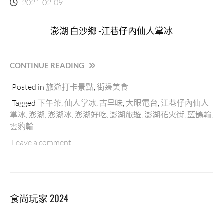
2021-02-09
澎湖 白沙鄉 -江巷仔內仙人掌冰
“江
CONTINUE READING
巷
Posted in
旅遊打卡景點
,
街邊美食
仔
內
Tagged
下午茶
,
仙人掌冰
,
古早味
,
大眼電台
,
江巷仔內仙人
仙
掌冰
,
澎湖
,
澎湖冰
,
澎湖好吃
,
澎湖旅遊
,
澎湖花火街
,
藍鵲輪
,
人
雲豹輪
掌
冰
Leave a comment
｜
澎
湖
白
食尚玩家 2024
沙
鄉
透