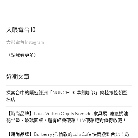
樑
古
榕
旁
大眼電台 IG
隱
藏
大眼電台Instagram
版
冰
（點我看更多）
品
店”
近期文章
探索台中的隱密綠洲「NUNCHUK 拿翹咖啡」肉桂捲控朝聖
名店
【時尚品牌】Louis Vuitton Objets Nomades家具展 !療癒奶油
花坐墊、玻璃圓桌，還有經典硬箱！LV硬箱絕對值得收藏！
【時尚品牌】Burberry 把 倫敦的Lola Cafe 快閃搬到台北！奶