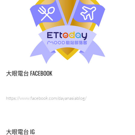
大眼電台 FACEBOOK
https://www.facebook.com/dayanasiablog/
大眼電台 IG