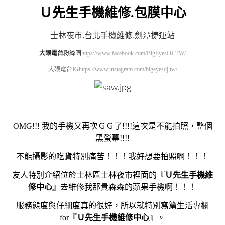
Ｕ先生手機維修.包膜中心
士林夜市
.
台北手機維修
.
劍潭捷運站
大眼電台
粉絲團
https://www.facebook.com/BigEyesDJ.TW/
大眼電台IG
https://www.instagram.com/bigeyesdj.tw/
OMG!!! 我的手機又再次ＧＧ了!!!!這次是不能拍照，整個
黑螢幕!!!!
不能攝影的吃貨特別痛苦！！！我好想要拍照啊！！！
友人特別介紹位於士林區士林夜市裡面的『
Ｕ先生手機維
修中心
』
去維修我那貴森森的蘋果手機啊！！！
服務態度與仔細度真的很好，所以就特別寫篇生活專欄
for『
Ｕ先生手機維修中心
』。