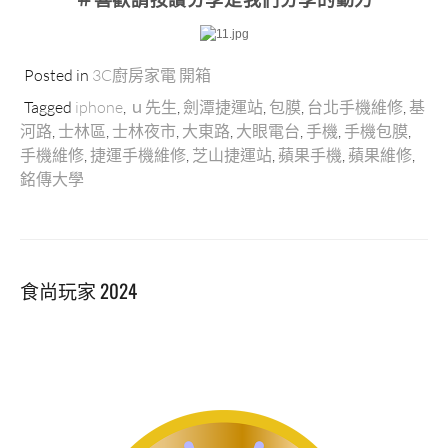
＃喜歡請按讚分享
是我們分享的動力
Posted in
3C廚房家電 開箱
Tagged
iphone
,
ｕ先生
,
劍潭捷運站
,
包膜
,
台北手機維修
,
基
河路
,
士林區
,
士林夜市
,
大東路
,
大眼電台
,
手機
,
手機包膜
,
手機維修
,
捷運手機維修
,
芝山捷運站
,
蘋果手機
,
蘋果維修
,
銘傳大學
食尚玩家 2024