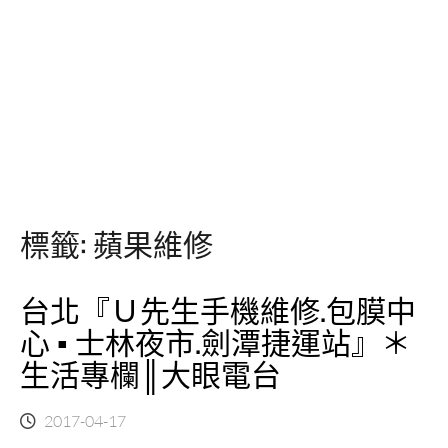
標籤:
蘋果維修
台北『Ｕ先生手機維修.包膜中
心 ▪ 士林夜市.劍潭捷運站』＊
生活專欄║大眼電台
2017-04-17