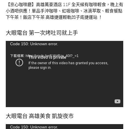
【京心咖啡廳】高雄萬豪酒店 11F 全天候有咖啡輕食，晚上有
小酒吧供應！單品手沖咖啡、虹吸咖啡、冰滴萃取、輕食餐點
下午茶！飯店下午茶 高雄捷運輕軌凹子底捷運站 ！
大眼電台 第一次烤吐司就上手
視
Code 150: Unknown error.
訊
下載檔案: https://youtu.be/tLWzRzx_40I?_=1
播
放
器
大眼電台 高雄美食 凱旋夜市
視
Code 150: Unknown error.