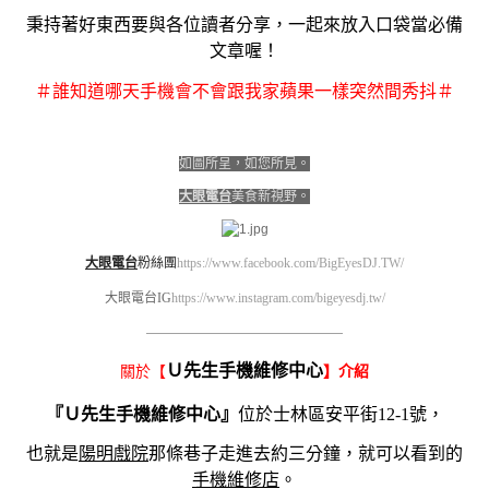
秉持著好東西要與各位讀者分享，一起來放入口袋當必備
文章喔！
＃誰知道哪天手機會不會跟我家蘋果一樣突然間秀抖＃
如圖所呈，如您所見。
大眼電台
美食新視野。
大眼電台
粉絲團
https://www.facebook.com/BigEyesDJ.TW/
大眼電台IG
https://www.instagram.com/bigeyesdj.tw/
————————————————————
Ｕ先生手機維修中心
關於【
】介紹
『Ｕ先生手機維修中心』
位於士林區安平街12-1號，
也就是
陽明戲院
那條巷子走進去約三分鐘，就可以看到的
手機維修店
。