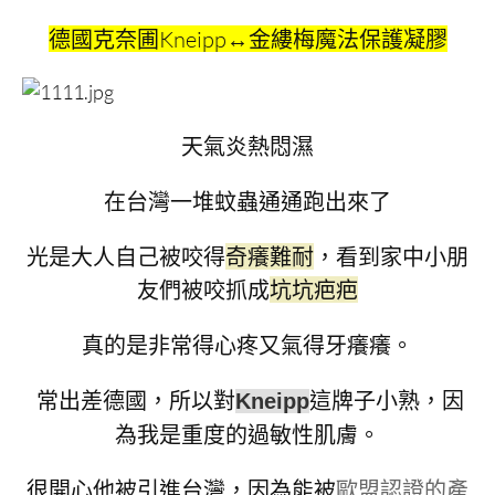
德國克奈圃Kneipp↔金縷梅魔法保護凝膠
天氣炎熱悶濕
在台灣一堆蚊蟲通通跑出來了
光是大人自己被咬得
奇癢難耐
，看到家中小朋
友們被咬抓成
坑坑疤疤
真的是非常得心疼又氣得牙癢癢。
常出差德國，所以對
這牌子小熟，因
Kneipp
為我是重度的過敏性肌膚。
很開心他被引進台灣，因為能被
歐盟認證的產