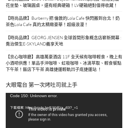
花坐墊、玻璃圓桌，還有經典硬箱！LV硬箱絕對值得收藏！
【時尚品牌】Burberry 把 倫敦的Lola Cafe 快閃搬到台北！奶
茶色Lola Cafe 真的太精緻豪華！超級浪漫！
【時尚品牌】GEORG JENSEN 全球首間形象概念店嶄新開幕 :
喬治傑生E-SKYLAND義享天地
【京心咖啡廳】高雄萬豪酒店 11F 全天候有咖啡輕食，晚上有
小酒吧供應！單品手沖咖啡、虹吸咖啡、冰滴萃取、輕食餐點
下午茶！飯店下午茶 高雄捷運輕軌凹子底捷運站 ！
大眼電台 第一次烤吐司就上手
視
Code 150: Unknown error.
訊
下載檔案: https://youtu.be/tLWzRzx_40I?_=1
播
放
器