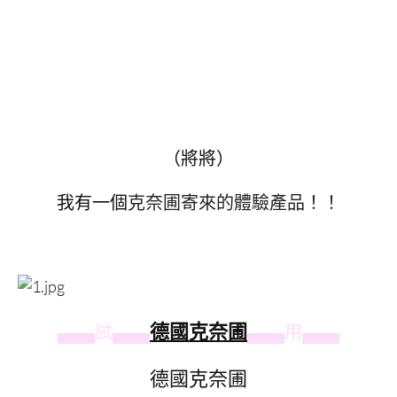
（將將）
我有一個
克奈圃寄來的體驗產品！！
德國克奈圃
▄▄▄試▄▄▄
▄▄▄用▄▄▄
德國克奈圃