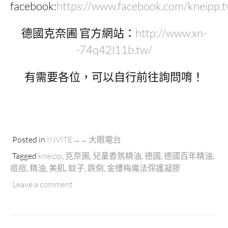
facebook:
https://www.facebook.com/kneipp.t
德國克奈圃 官方網站：
http://www.xn-
-74q42l11b.tw/
有需要各位，可以自行前往詢問唷！
Posted in
INVITE→←大眼電台
Tagged
kneipp
,
克奈圃
,
兒童香氛精油
,
德國
,
德國百年精油
,
痘痘
,
精油
,
美肌
,
蚊子
,
跌倒
,
金縷梅魔法保護凝膠
Leave a comment