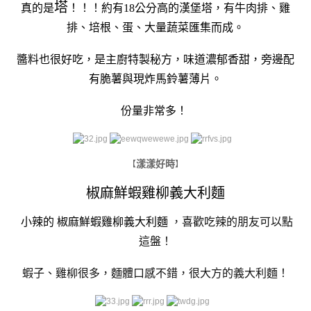
塔
真的是
！！！約有18公分高的漢堡塔，有牛肉排、雞
排、培根、蛋、大量蔬菜匯集而成。
醬料也很好吃，是主廚特製秘方，味道濃郁香甜，旁邊配
有脆薯與現炸馬鈴薯薄片。
份量非常多！
漾漾好時
【
】
椒麻鮮蝦雞柳義大利麵
小辣的
椒麻鮮蝦雞柳義大利麵
，喜歡吃辣的朋友可以點
這盤！
蝦子、雞柳很多，麵體口感不錯，很大方的義大利麵！