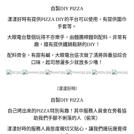
自製DIY PIZZA
漾漾好時有提供PIZZA DIY的平台可以使用，有提供圍巾
手套等。
大眼電台整個玩得不亦樂乎，由麵團桿麵到配料，
非常有
趣，還有提供鐵鍋鬆餅的DIY！
配料齊全，有甜有鹹，大眼電台這次做了清將與番茄綜合
口味，起司想灑多少就放多少嚕！
漾漾好時
【
】
自製DIY PIZZA
自己烤出來的PIZZA特別有趣！其中服務人員會在旁看協
助我們手腳不俐落的人（偷笑）
漾漾好時的服務人員態度親切又貼心，讓我們邊玩邊覺得