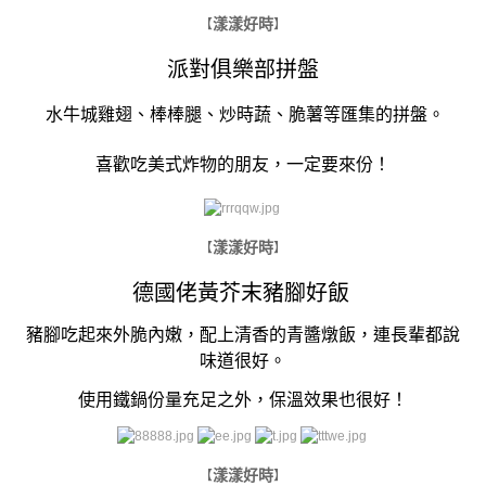
漾漾好時
【
】
派對俱樂部拼盤
水牛城雞翅、棒棒腿、炒時蔬、脆薯等匯集的拼盤。
喜歡吃美式炸物的朋友，一定要來份！
漾漾好時
【
】
德國佬黃芥末豬腳好飯
豬腳吃起來外脆內嫩，配上清香的青醬燉飯，連長輩都說
味道很好。
使用鐵鍋份量充足之外，保溫效果也很好！
漾漾好時
【
】