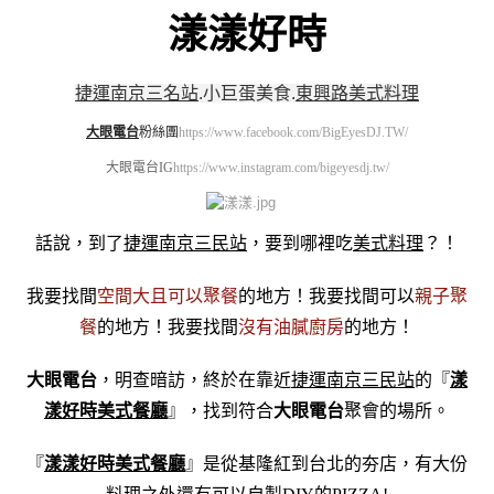
漾漾好時
捷運南京三名站
.
小巨蛋美食
.
東興路美式料理
大眼電台
粉絲團
https://www.facebook.com/BigEyesDJ.TW/
大眼電台IG
https://www.instagram.com/bigeyesdj.tw/
話說，到了
捷運南京三民站
，要到哪裡吃
美式料理
？！
我要找間
空間大且可以聚餐
的地方！我要找間可以
親子聚
餐
的地方！我要找間
沒有油膩廚房
的地方！
大眼電台
，明查暗訪，終於在靠近
捷運南京三民站
的『
漾
漾好時美式餐廳
』，找到符合
大眼電台
聚會的場所。
『
漾漾好時美式餐廳
』是從基隆紅到台北的夯店，有大份