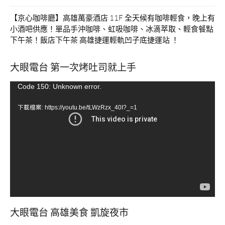
【京心咖啡廳】高雄萬豪酒店 11F 全天候有咖啡輕食，晚上有
小酒吧供應！單品手沖咖啡、虹吸咖啡、冰滴萃取、輕食餐點
下午茶！飯店下午茶 高雄捷運輕軌凹子底捷運站 ！
大眼電台 第一次烤吐司就上手
視
Code 150: Unknown error.
訊
下載檔案: https://youtu.be/tLWzRzx_40I?_=1
播
放
器
大眼電台 高雄美食 凱旋夜市