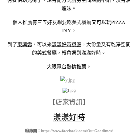
煙味。
個人推薦有三五好友想要吃美式餐廳又可以玩PIZZA
DIY。
到了
東興露
，可以來
漾漾好時餐廳
，大份量又有乾淨空間
的美式餐廳，轉角遇到
漾漾好時
。
大眼電台
熱情推薦。
【店家資訊】
漾漾好時
粉絲團：
https://www.facebook.com/OurGoodimes/