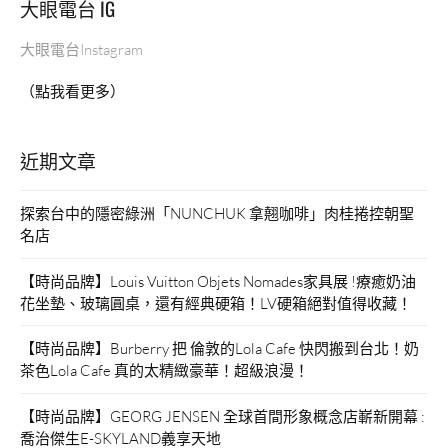
大眼電台 IG
大眼電台Instagram
（點我看更多）
近期文章
探索台中的隱密綠洲「NUNCHUK 拿翹咖啡」肉桂捲控朝聖
名店
【時尚品牌】Louis Vuitton Objets Nomades家具展 !療癒奶油
花坐墊、玻璃圓桌，還有經典硬箱！LV硬箱絕對值得收藏！
【時尚品牌】Burberry 把 倫敦的Lola Cafe 快閃搬到台北！奶
茶色Lola Cafe 真的太精緻豪華！超級浪漫！
【時尚品牌】GEORG JENSEN 全球首間形象概念店嶄新開幕 :
喬治傑生E-SKYLAND義享天地