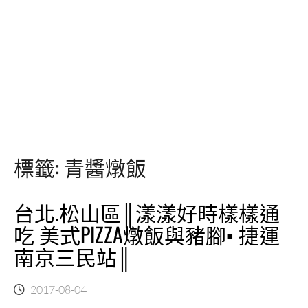
標籤:
青醬燉飯
台北.松山區║漾漾好時樣樣通
吃 美式PIZZA燉飯與豬腳▪ 捷運
南京三民站║
2017-08-04