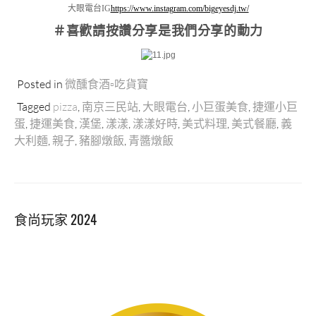
大眼電台IG
https://www.instagram.com/bigeyesdj.tw/
＃喜歡請按讚分享
是我們分享的動力
Posted in
微醺食酒▫吃貨寶
Tagged
pizza
,
南京三民站
,
大眼電台
,
小巨蛋美食
,
捷運小巨
蛋
,
捷運美食
,
漢堡
,
漾漾
,
漾漾好時
,
美式料理
,
美式餐廳
,
義
大利麵
,
親子
,
豬腳燉飯
,
青醬燉飯
食尚玩家 2024