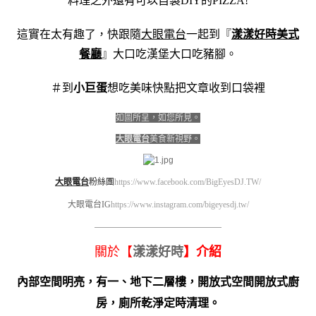
料理之外還有可以自製DIY的PIZZA!
這實在太有趣了，快跟隨
大眼電台
一起到『
漾漾好時美式
餐廳
』大口吃漢堡大口吃豬腳。
＃到
小巨蛋
想吃美味快點把文章收到口袋裡
如圖所呈，如您所見。
大眼電台
美食新視野。
大眼電台
粉絲團
https://www.facebook.com/BigEyesDJ.TW/
大眼電台IG
https://www.instagram.com/bigeyesdj.tw/
————————————————————
關於【
漾漾好時
】介紹
內部空間明亮，有一、地下二層樓，開放式空間開放式廚
房，廁所乾淨定時清理。