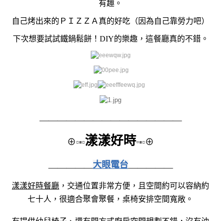
有趣。
自己烤出來的ＰＩＺＺＡ真的好吃（因為自己靠勞力吧
）
下次想要試試鐵鍋鬆餅！DIY的樂趣，這餐廳真的不錯。
＿＿＿＿＿＿＿＿
＿＿＿＿＿＿＿＿
漾漾好時
⊕
▫▪▫
▫
▪▫
⊕
＿＿＿＿＿
大眼電台
＿＿＿＿＿
漾漾好時餐廳
，交通位置非常方便，且空間約可以容納約
七十人，很適合聚會聚餐，桌椅安排空間寬敞。
有提供幼兒椅子、還有開方式廚房空間規劃不錯，沒有油