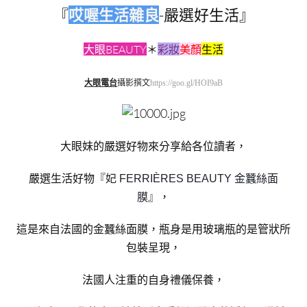
『
哎喔生活雜良
-嚴選好生活』
大眼BEAUTY
＊
彩妝
美顏
生活
大眼電台
攝影撰文
https://goo.gl/HOI9aB
大眼妹的嚴選好物來分享給各位讀者，
嚴選生活好物『
妃 FERRIÈRES BEAUTY 金蠶絲面
』，
膜
這是來自法國的金蠶絲面膜，瓶身是用玻璃瓶的是管狀所
包裝呈現，
法國人注重的自身禮儀保養，