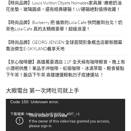
【時尚品牌】Louis Vuitton Objets Nomades家具展 !療癒奶油
花坐墊、玻璃圓桌，還有經典硬箱！LV硬箱絕對值得收藏！
【時尚品牌】Burberry 把 倫敦的Lola Cafe 快閃搬到台北！奶
茶色Lola Cafe 真的太精緻豪華！超級浪漫！
【時尚品牌】GEORG JENSEN 全球首間形象概念店嶄新開幕 :
喬治傑生E-SKYLAND義享天地
【京心咖啡廳】高雄萬豪酒店 11F 全天候有咖啡輕食，晚上有
小酒吧供應！單品手沖咖啡、虹吸咖啡、冰滴萃取、輕食餐點
下午茶！飯店下午茶 高雄捷運輕軌凹子底捷運站 ！
大眼電台 第一次烤吐司就上手
視
Code 150: Unknown error.
訊
下載檔案: https://youtu.be/tLWzRzx_40I?_=1
播
放