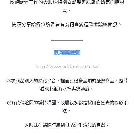
長跑歐洲工作的大眼妹特別喜愛親近肌膚的透氣面膜材
質，
開箱分享給各位讀者看看為何喜愛這款金蠶絲面膜。
＿＿＿＿＿＿
哎喔生活雜良
http://www.addons.com.tw/
本次商品購入的網路平台，裡面有很多品項的嚴選商品，照片
看來都很有水準與舒適度。
沒有花俏喧鬧的模特構圖，
哎喔
很多都是採用自然光的攝影手
法，
大眼妹在選購時感到很貼近生活般的自然。