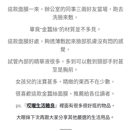
這款面膜一來，辦公室的同事三兩好友當場，跑去
洗臉來敷，
畢竟“金蠶絲”的材質並不多見。
這款面膜好處，夠透薄敷起來臉部肌膚沒有悶的感
覺，
試管內部的精華液很多，多到可以敷到頸部手肘甚
至是胸前。
女孩兒的法寶甚多，精緻的東西不在少數，
很喜歡這款金蠶絲面膜，推薦給各位讀者。
ps.『
哎喔生活雜良
』裡面有很多很好逛的物品，
大眼妹下次再跟大家分享其他嚴選的生活用品。
——–