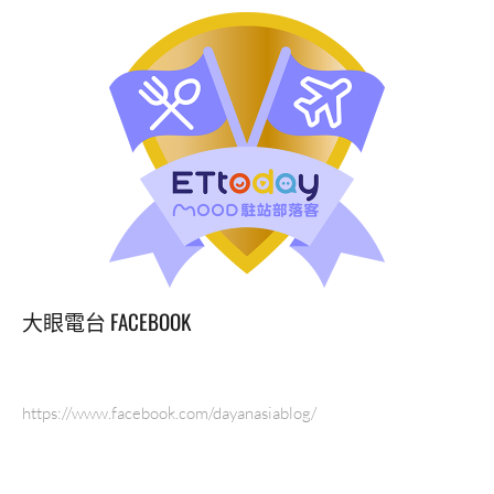
12
月
起
每
週
一
為
期
三
個
月，
天
澤
大眼電台 FACEBOOK
日
食-
日
式
https://www.facebook.com/dayanasiablog/
炒
麵、
茶