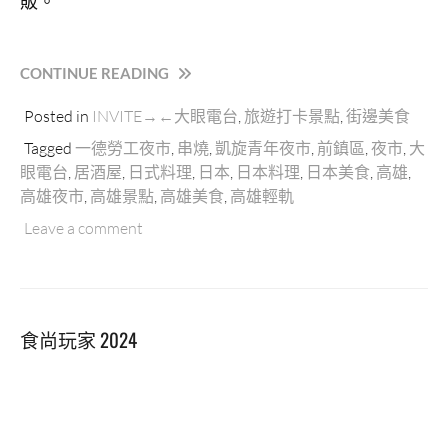
販。
“高
CONTINUE READING
雄
Posted in
INVITE→←大眼電台
,
旅遊打卡景點
,
街邊美食
前
鎮
Tagged
一德勞工夜市
,
串燒
,
凱旋青年夜市
,
前鎮區
,
夜市
,
大
區
眼電台
,
居酒屋
,
日式料理
,
日本
,
日本料理
,
日本美食
,
高雄
,
【凱
高雄夜市
,
高雄景點
,
高雄美食
,
高雄輕軌
旋
青
Leave a comment
年
夜
市】
日
食尚玩家 2024
本
夜
市
美
食
祭