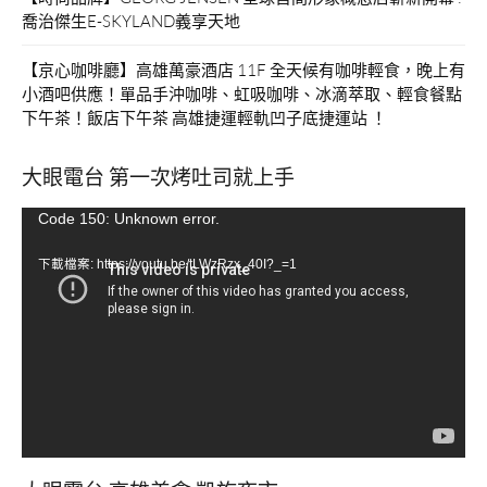
式
喬治傑生E-SKYLAND義享天地
烤
糰
【京心咖啡廳】高雄萬豪酒店 11F 全天候有咖啡輕食，晚上有
子、
小酒吧供應！單品手沖咖啡、虹吸咖啡、冰滴萃取、輕食餐點
廣
下午茶！飯店下午茶 高雄捷運輕軌凹子底捷運站 ！
田
拉
大眼電台 第一次烤吐司就上手
麵，
還
視
Code 150: Unknown error.
有
棉
訊
下載檔案: https://youtu.be/tLWzRzx_40I?_=1
花
播
糖
放
DIY
器
跟
日
本
小
遊
戲
攤