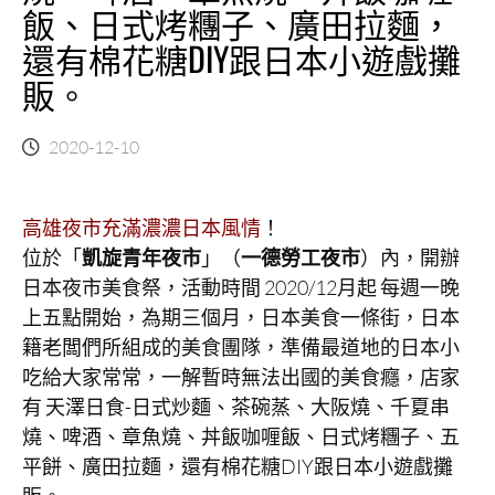
飯、日式烤糰子、廣田拉麵，
還有棉花糖DIY跟日本小遊戲攤
販。
2020-12-10
高雄夜市充滿濃濃日本風情
！
位於「
凱旋青年夜市
」（
一德勞工夜市
）內，開辦
日本夜市美食祭，活動時間 2020/12月起 每週一晚
上五點開始，為期三個月，日本美食一條街，日本
籍老闆們所組成的美食團隊，準備最道地的日本小
吃給大家常常，一解暫時無法出國的美食癮，店家
有 天澤日食-日式炒麵、茶碗蒸、大阪燒、千夏串
燒、啤酒、章魚燒、丼飯咖喱飯、日式烤糰子、五
平餅、廣田拉麵，還有棉花糖DIY跟日本小遊戲攤