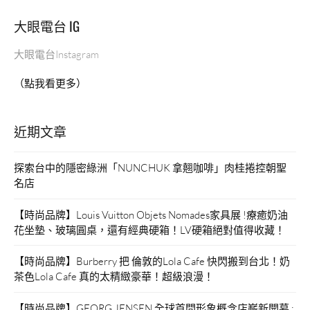
碗
大眼電台 IG
蒸、
大
大眼電台Instagram
阪
燒、
（點我看更多）
千
夏
串
近期文章
燒、
啤
酒、
探索台中的隱密綠洲「NUNCHUK 拿翹咖啡」肉桂捲控朝聖
章
名店
魚
燒、
【時尚品牌】Louis Vuitton Objets Nomades家具展 !療癒奶油
丼
花坐墊、玻璃圓桌，還有經典硬箱！LV硬箱絕對值得收藏！
飯
咖
【時尚品牌】Burberry 把 倫敦的Lola Cafe 快閃搬到台北！奶
喱
茶色Lola Cafe 真的太精緻豪華！超級浪漫！
飯、
日
【時尚品牌】GEORG JENSEN 全球首間形象概念店嶄新開幕 :