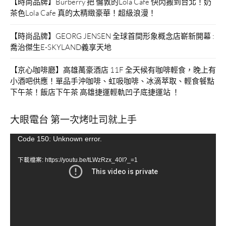
【時尚品牌】Burberry 把 倫敦的Lola Cafe 快閃搬到台北！奶
茶色Lola Cafe 真的太精緻豪華！超級浪漫！
【時尚品牌】GEORG JENSEN 全球首間形象概念店嶄新開幕 :
喬治傑生E-SKYLAND義享天地
【京心咖啡廳】高雄萬豪酒店 11F 全天候有咖啡輕食，晚上有
小酒吧供應！單品手沖咖啡、虹吸咖啡、冰滴萃取、輕食餐點
下午茶！飯店下午茶 高雄捷運輕軌凹子底捷運站 ！
大眼電台 第一次烤吐司就上手
視
Code 150: Unknown error.
訊
下載檔案: https://youtu.be/tLWzRzx_40I?_=1
播
放
器