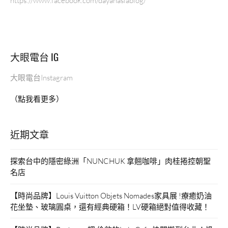
https://www.facebook.com/dayanasiablog/
迪
士
尼
飯
大眼電台 IG
店
合
大眼電台Instagram
作
的
（點我看更多）
厚
豬
排，
近期文章
想
吃
來
探索台中的隱密綠洲「NUNCHUK 拿翹咖啡」肉桂捲控朝聖
這
名店
裡
解
【時尚品牌】Louis Vuitton Objets Nomades家具展 !療癒奶油
解
花坐墊、玻璃圓桌，還有經典硬箱！LV硬箱絕對值得收藏！
饞！”