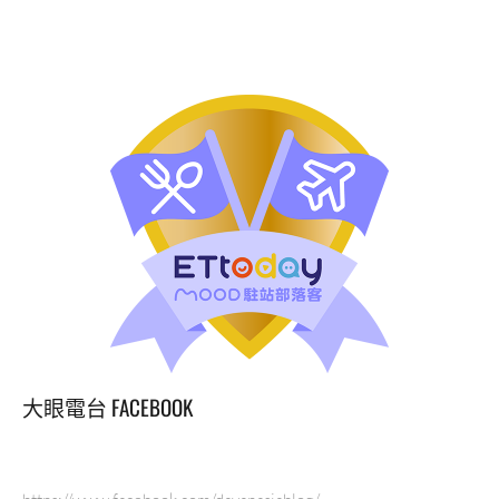
美
食
推
薦
系
列
來
自
日
本
的
定
食
跟
東
京
迪
大眼電台 FACEBOOK
士
尼/
東
京