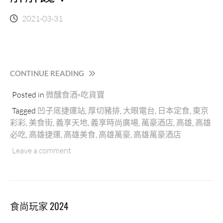
2021-03-31
“東
CONTINUE READING
京
Posted in
微醺食酒▫吃貨寶
彩
彩
Tagged
凹子底捷運站
,
厚切豬排
,
大眼電台
,
日本定食
,
東京
｜
彩彩
,
美食街
,
義享天地
,
義享時尚廣場
,
萬豪酒店
,
高雄
,
高雄
高
必吃
,
高雄捷運
,
高雄美食
,
高雄萬豪
,
高雄萬豪酒店
雄
義
Leave a comment
享
時
尚
廣
食尚玩家 2024
場
B2