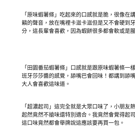
「原味蝦薯條」吃起來的口感就是脆，很像在
籟的聲音，放在嘴裡卡滋卡滋但是又不會硬到牙
分，這長輩會喜歡，因為蝦餅很多都會軟或是
「田園番茄蝦薯條」口感就是跟原味蝦薯條一
班牙莎莎醬的感覺，舔嘴巴會回味！都講到舔
大人會喜歡這味道。
「超濃起司」這完全就是大眾口味了，小朋友
起然竟然不搶味還特別適合。我竟然會覺得起
這口味竟然都會舉牌說這應該要再買一包。