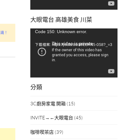
大眼電台 高雄美食 川菜
視
Code 150: Unknown error.
知識！
訊
下載檔案: https://youtu.be/a9EBYN5-0S8?_=3
播
放
器
分類
3C廚房家電 開箱
(15)
INVITE→←大眼電台
(45)
咖啡喫茶店
(39)