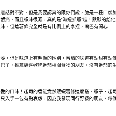
講廢話對不對，但是我要認真的跟你們說，脆是一種口感
齦痛，而且蝦味很濃，真的是“海邊抓蝦”噎！默默的給他
腥味，但這薯條完全就是有比例上的拿捏，嘴巴有開心！
樣脆，但是味道上有明顯的區別，番茄的味道有點甜有點
嘴巴了，推薦給喜歡吃番茄相關食物的朋友，沒有番茄的
熱愛的口味！起司的香氣竟然跟蝦薯條這麼搭，蝦子、起
司只入手一包有點哀怨，因為我發現同行野餐的朋友，每