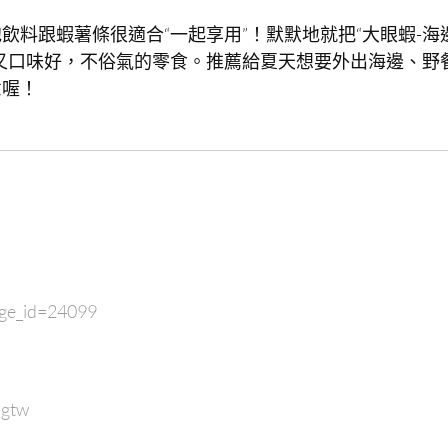
料跟蝦薯條很適合“一起享用”！默默地就把“大眼蝦-海
又口味好，不俗氣的零食。推薦給夏天想要外出海邊、野
意喔！
ge_id=24099
ngtw