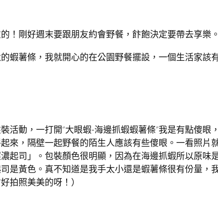
重的！剛好週末要跟朋友約會野餐，飰飽決定要帶去享樂
默的蝦薯條，我就開心的在公園野餐擺設，一個生活家該
裝活動，一打開“大眼蝦-海邊抓蝦蝦薯條”我是有點傻眼
呼起來，隔壁一起野餐的陌生人應該有些傻眼。一看照片
超濃起司」。包裝顏色很明顯，因為在海邊抓蝦所以原味
起司是黃色。真不知道是我手太小還是蝦薯條很有份量，
才好拍照美美的呀！）