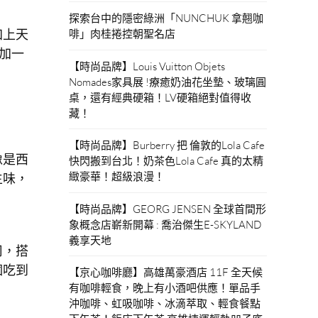
探索台中的隱密綠洲「NUNCHUK 拿翹咖
加上天
啡」肉桂捲控朝聖名店
加一
【時尚品牌】Louis Vuitton Objets
Nomades家具展 !療癒奶油花坐墊、玻璃圓
桌，還有經典硬箱！LV硬箱絕對值得收
藏！
【時尚品牌】Burberry 把 倫敦的Lola Cafe
像是西
快閃搬到台北！奶茶色Lola Cafe 真的太精
緻豪華！超級浪漫！
生味，
【時尚品牌】GEORG JENSEN 全球首間形
象概念店嶄新開幕 : 喬治傑生E-SKYLAND
義享天地
司，搭
個吃到
【京心咖啡廳】高雄萬豪酒店 11F 全天候
有咖啡輕食，晚上有小酒吧供應！單品手
沖咖啡、虹吸咖啡、冰滴萃取、輕食餐點