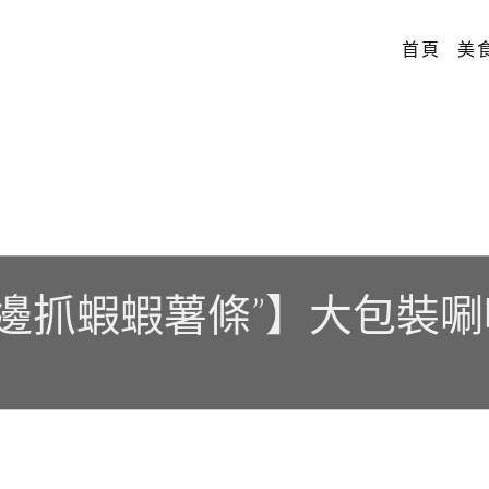
首頁
美
海邊抓蝦蝦薯條”】大包裝