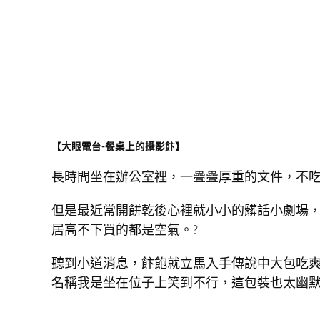
【大眼電台-餐桌上的攝影飰】
長時間坐在辦公室裡，一疊疊厚重的文件，不吃
但是最近常開餅乾後心裡就小小的髒話小劇場
居高不下買的都是空氣。?
聽到小道消息，飰飽就立馬入手傳說中大包吃爽
名稱我是坐在位子上笑到不行，這包裝也太幽默