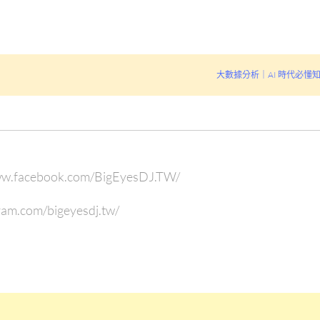
大數據分析｜AI 時代必懂
ww.facebook.com/BigEyesDJ.TW/
ram.com/bigeyesdj.tw/