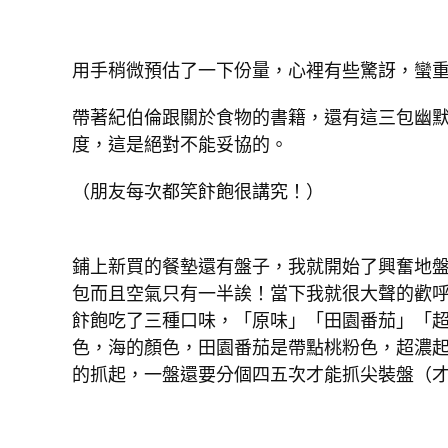
用手稍微預估了一下份量，心裡有些驚訝，蠻
帶著紀伯倫跟關於食物的書籍，還有這三包幽
度，這是絕對不能妥協的。
（朋友每次都笑飰飽很講究！）
鋪上新買的餐墊還有盤子，我就開始了興奮地盤
包而且空氣只有一半誒！當下我就很大聲的歡
飰飽吃了三種口味，「原味」「田園番茄」「
色，海的顏色，田園番茄是帶點桃粉色，超濃
的抓起，一盤還要分個四五次才能抓尖裝盤（