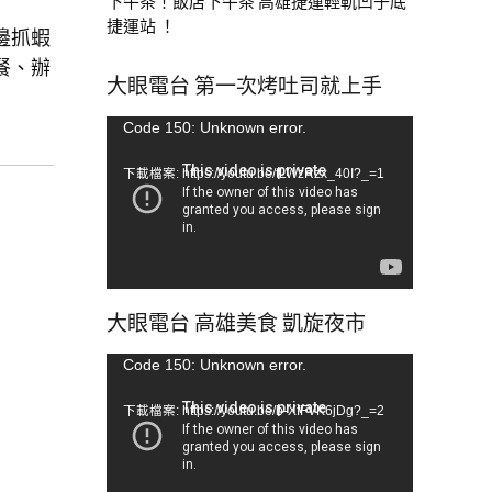
下午茶！飯店下午茶 高雄捷運輕軌凹子底
捷運站 ！
邊抓蝦
餐、辦
大眼電台 第一次烤吐司就上手
視
Code 150: Unknown error.
訊
下載檔案: https://youtu.be/tLWzRzx_40I?_=1
播
放
器
大眼電台 高雄美食 凱旋夜市
視
Code 150: Unknown error.
訊
下載檔案: https://youtu.be/b-XfFVK6jDg?_=2
播
放
器