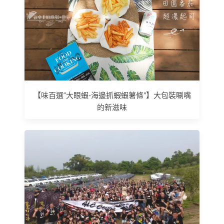
【味百選“大眼蝦-海邊抓蝦蝦薯條”】大包裝唰嘴
的新滋味