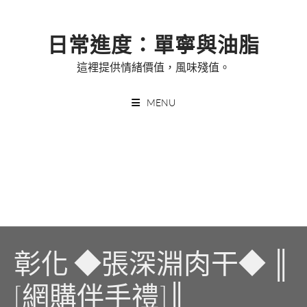
Skip
to
日常進度：單寧與油脂
content
這裡提供情緒價值，風味殘值。
MENU
彰化 ◆張深淵肉干◆ ║
[網購伴手禮]║