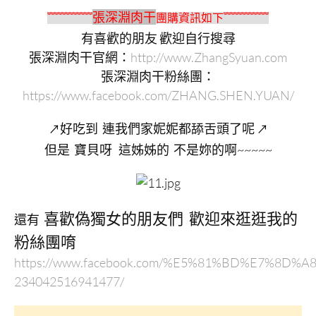
張深淵肉干
﹌﹌﹌﹌
團購資訊如下﹌﹌﹌﹌
有喜歡的朋友 歡迎自行搜尋
張深淵肉干官網：
http://www.ZhangSyuan.com
張深淵肉干粉絲團：
https://www.facebook.com/ZHANG.SHEN.YUAN/
好吃到 連我們家妮妮
都舔舌頭了呢
↗
↗
但是 寶貝呀 這姊姊的 不是妳的啊~~~~~
喜歡偽獨女的朋友們 歡迎來逛逛我的
還有
粉絲團唷
https://www.facebook.com/%E5%81%BD%E7%8
234042516941477/