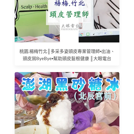
桃園.楊梅竹北║多采多姿頭皮專業管理師▪出油、
頭皮屑ByeBye▪幫助頭皮髮根健康 ║大眼電台