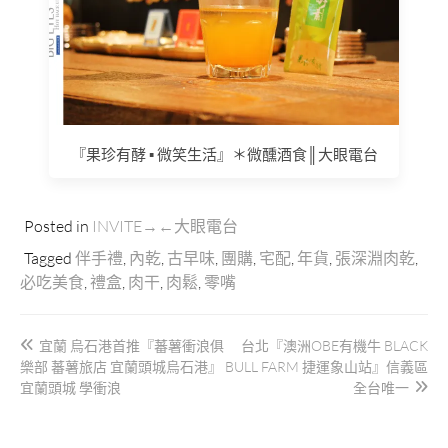
『果珍有酵 ▪ 微笑生活』＊微醺酒食║大眼電台
Posted in
INVITE→←大眼電台
Tagged
伴手禮
,
內乾
,
古早味
,
團購
,
宅配
,
年貨
,
張深淵肉乾
,
必吃美食
,
禮盒
,
肉干
,
肉鬆
,
零嘴
文
宜蘭 烏石港首推『蕃薯衝浪俱
台北『澳洲OBE有機牛 BLACK
章
樂部 蕃薯旅店 宜蘭頭城烏石港』
BULL FARM 捷運象山站』信義區
導
宜蘭頭城 學衝浪
全台唯一
覽