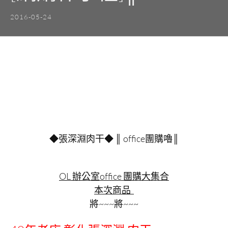
2016-05-24
◆張深淵肉干◆ ║ office團購嚕║
OL 辦公室office
團購大集合
本次商品
將~~~將~~~