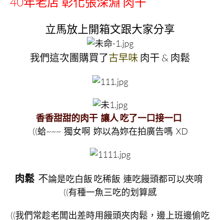
40年老店 彰化張深淵 肉干
立馬放上開箱文跟大家分享
古早味
我們這次團購買了
肉干 & 肉鬆
香香甜甜的肉干 讓人 吃了一口接一口
((蛤~~~ 獨女啊 妳以為妳在拍廣告嗎 XD
肉鬆
不
論是吃白飯 吃稀飯 連吃饅頭都可以夾唷
((有種一魚三吃的划算感
((我們常趁老闆出差時用饅頭夾肉鬆，邊上班邊偷吃