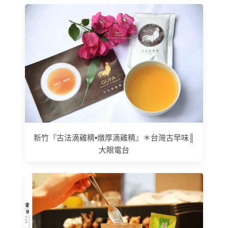
新竹『古法滴雞精▪燉厚滴雞精』＊台灣古早味║
大眼電台