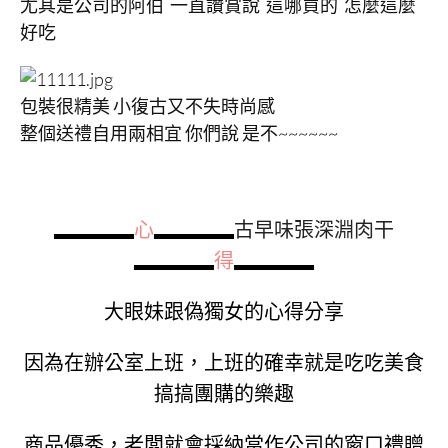
尤其是公司的阿伯 一直讚賞說
這哪買的 怎麼這麼
好吃
包裝很精美 小復古又不失時尚感
整個送禮自用兩相宜 你們說 是不~~~~~~
▂▂▂▂
心
▂▂▂▂
古早味張深淵肉干
▂▂▂▂
得
▂▂▂▂
大眼妹跟偽獨女的心得分享
因為在辦公室上班，上班的確幸就是吃吃美食
搞搞團購的樂趣
商品優秀，老闆就會採納當作公司的窗口禮贈