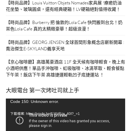
【時尚品牌】Louis Vuitton Objets Nomades家具展 !療癒奶油
花坐墊、玻璃圓桌，還有經典硬箱！LV硬箱絕對值得收藏！
【時尚品牌】Burberry 把 倫敦的Lola Cafe 快閃搬到台北！奶
茶色Lola Cafe 真的太精緻豪華！超級浪漫！
【時尚品牌】GEORG JENSEN 全球首間形象概念店嶄新開幕 :
喬治傑生E-SKYLAND義享天地
【京心咖啡廳】高雄萬豪酒店 11F 全天候有咖啡輕食，晚上有
小酒吧供應！單品手沖咖啡、虹吸咖啡、冰滴萃取、輕食餐點
下午茶！飯店下午茶 高雄捷運輕軌凹子底捷運站 ！
大眼電台 第一次烤吐司就上手
視
Code 150: Unknown error.
訊
下載檔案: https://youtu.be/tLWzRzx_40I?_=1
播
放