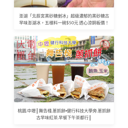
澎湖「北辰宮黑砂糖剉冰」超級濃郁的黑砂糖古
早味澎湖冰，五樣料一碗$50元 透心涼銅板價！
桃園.中壢║舞告棧.蔥抓餅▪健行科技大學旁.蔥抓餅
古早味紅茶.早餐下午茶都行║