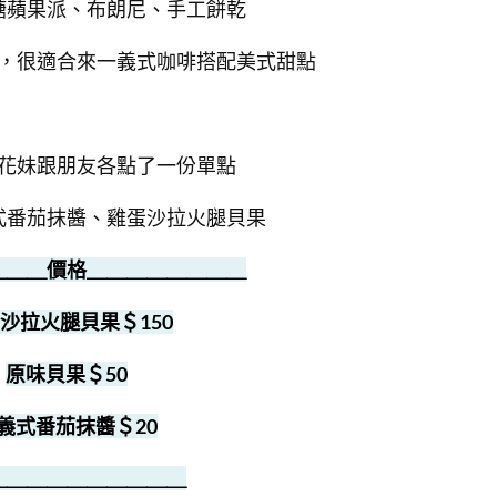
糖蘋果派、布朗尼、手工餅乾
，很適合來一義式咖啡搭配美式甜點
花妹跟朋友各點了一份單點
式番茄抹醬、雞蛋沙拉火腿貝果
＿＿＿價格＿＿＿＿＿＿＿＿
沙拉火腿貝果＄150
原味貝果＄50
義式番茄抹醬＄20
＿＿＿＿＿＿＿＿＿＿