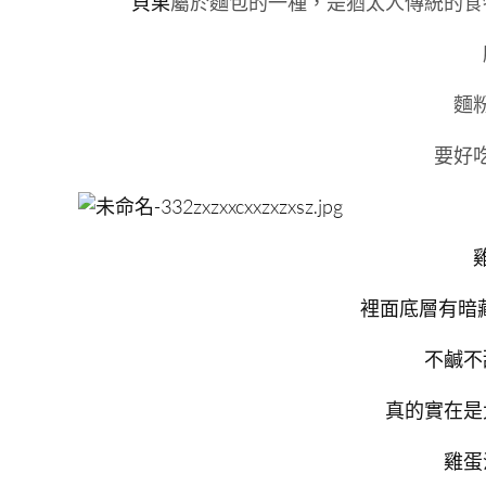
貝果
屬於麵包的一種，是猶太人傳統的食
麵
要好
裡面底層有暗
不鹹不
真的實在是
雞蛋