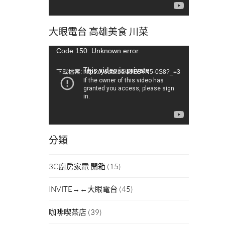
大眼電台 高雄美食 川菜
視
Code 150: Unknown error.
訊
下載檔案: https://youtu.be/a9EBYN5-0S8?_=3
播
放
器
分類
3C廚房家電 開箱
(15)
INVITE→←大眼電台
(45)
咖啡喫茶店
(39)