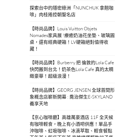
探索台中的隱密綠洲「NUNCHUK 拿翹咖
啡」肉桂捲控朝聖名店
【時尚品牌】Louis Vuitton Objets
Nomades家具展 !療癒奶油花坐墊、玻璃圓
桌，還有經典硬箱！LV硬箱絕對值得收
藏！
【時尚品牌】Burberry 把 倫敦的Lola Cafe
快閃搬到台北！奶茶色Lola Cafe 真的太精
緻豪華！超級浪漫！
【時尚品牌】GEORG JENSEN 全球首間形
象概念店嶄新開幕 : 喬治傑生E-SKYLAND
義享天地
【京心咖啡廳】高雄萬豪酒店 11F 全天候
有咖啡輕食，晚上有小酒吧供應！單品手
沖咖啡、虹吸咖啡、冰滴萃取、輕食餐點