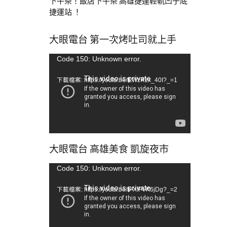
下午茶！飯店下午茶 高雄捷運輕軌凹子底
捷運站 ！
大眼電台 第一次烤吐司就上手
視
Code 150: Unknown error.
訊
下載檔案: https://youtu.be/tLWzRzx_40I?_=1
播
放
器
大眼電台 高雄美食 凱旋夜市
視
Code 150: Unknown error.
訊
下載檔案: https://youtu.be/b-XfFVK6jDg?_=2
播
放
器