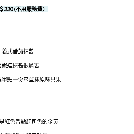
＄220 (不用服務費）
義式番茄抹醬
聽說這抹醬很厲害
就單點一份來塗抹原味貝果
是紅色帶點起司色的金黃