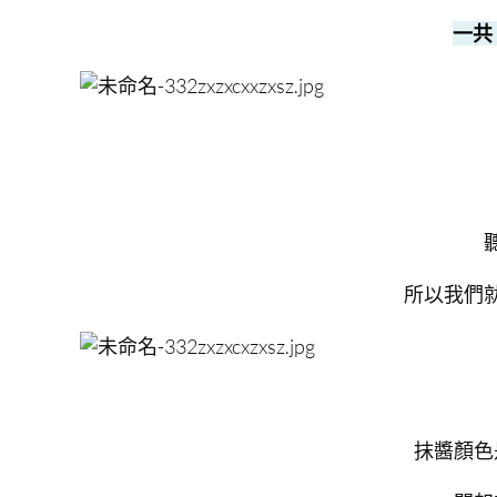
一共
所以我們
抹醬顏色