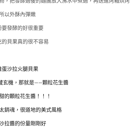
物，把發酵過後的麵團放入沸水中煮過，
再送進烤箱烘烤
所以外酥內彈嫩
粉要發酵的好很重要
吃的貝果真的很不容易
雞蛋沙拉火腿貝果
藏玄機，那就是——顆粒花生醬
甜的顆粒花生醬！！！
太銷魂，很道地的美式風格
沙拉醬的份量剛剛好