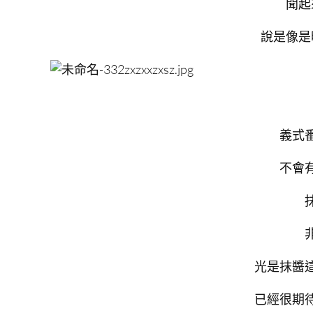
聞起
說是像是
義式
不會
光是抹醬
已經很期