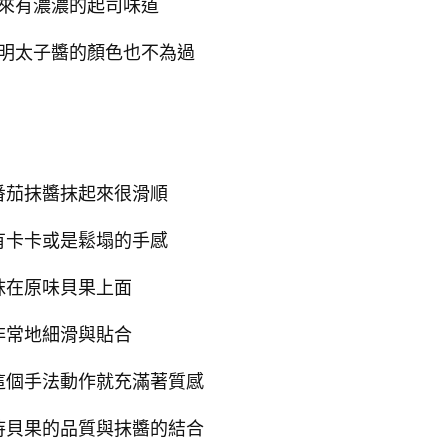
來有濃濃的起司味道
明太子醬的顏色也不為過
番茄抹醬抹起來很滑順
有卡卡或是鬆塌的手感
抹在原味貝果上面
非常地細滑與貼合
這個手法動作就充滿著質感
待貝果的品質與抹醬的結合