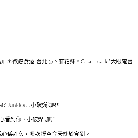
站』＊微醺食酒-台北 @。麻花妹。Geschmack ª大眼電台
fé Junkies↔小破爛咖啡
心看到你，小破爛咖啡
我心儀許久，多次撲空今天終於食到。