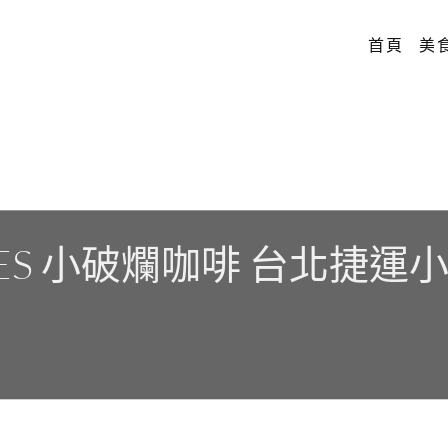
首頁
美
KIES 小破爛咖啡 台北捷