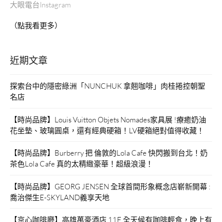
大眼電台Instagram
（點我看更多）
近期文章
探索台中的隱密綠洲「NUNCHUK 拿翹咖啡」肉桂捲控朝聖
名店
【時尚品牌】Louis Vuitton Objets Nomades家具展 !療癒奶油
花坐墊、玻璃圓桌，還有經典硬箱！LV硬箱絕對值得收藏！
【時尚品牌】Burberry 把 倫敦的Lola Cafe 快閃搬到台北！奶
茶色Lola Cafe 真的太精緻豪華！超級浪漫！
【時尚品牌】GEORG JENSEN 全球首間形象概念店嶄新開幕 :
喬治傑生E-SKYLAND義享天地
【京心咖啡廳】高雄萬豪酒店 11F 全天候有咖啡輕食，晚上有