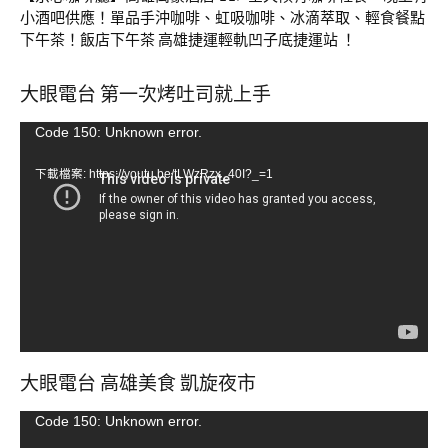
小酒吧供應！單品手沖咖啡、虹吸咖啡、冰滴萃取、輕食餐點
下午茶！飯店下午茶 高雄捷運輕軌凹子底捷運站 ！
大眼電台 第一次烤吐司就上手
視
Code 150: Unknown error.
訊
下載檔案: https://youtu.be/tLWzRzx_40I?_=1
播
放
器
大眼電台 高雄美食 凱旋夜市
視
Code 150: Unknown error.