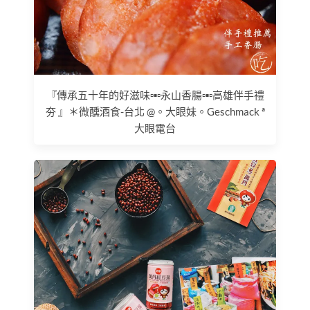
『傳承五十年的好滋味▫▪▫永山香腸▫▪▫高雄伴手禮
夯 』＊微醺酒食-台北 @。大眼妹。Geschmack ª
大眼電台