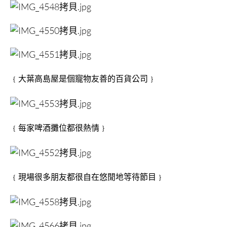
﹛大葉高島屋是個寵物友善的百貨公司﹜
﹛每家啤酒攤位都很熱情﹜
﹛現場很多朋友都很自在悠閒地等待節目﹜