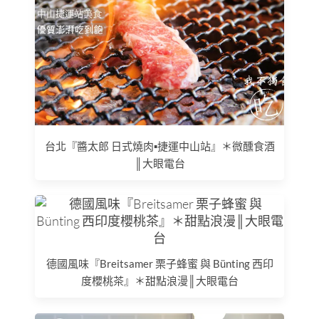
台北『醬太郎 日式燒肉▪捷運中山站』＊微醺食酒
║大眼電台
德國風味『Breitsamer 栗子蜂蜜 與 Bünting 西印
度櫻桃茶』＊甜點浪漫║大眼電台