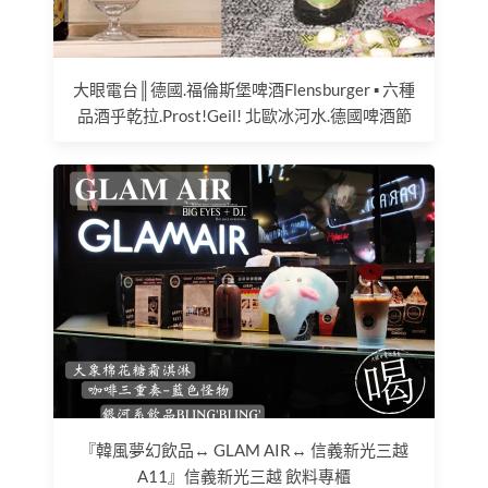
大眼電台║德國.福倫斯堡啤酒Flensburger ▪ 六種
品酒乎乾拉.Prost!Geil! 北歐冰河水.德國啤酒節
『韓風夢幻飲品↔ GLAM AIR↔ 信義新光三越
A11』信義新光三越 飲料專櫃