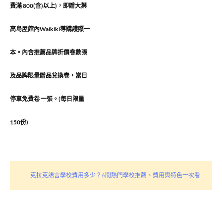
費滿 800(含)以上)，即贈大葉
高島屋館內Waikiki導購護照一
本。內含推薦品牌折價卷數張
及品牌限量贈品兌換卷，當日
停車免費卷 一張。(每日限量
150份)
克拉克語言學校費用多少？6間熱門學校推薦、費用與特色一次看