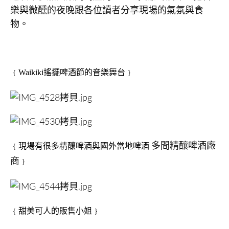
樂與微醺的夜晚跟各位讀者分享現場的氣氛與食
物。
﹛Waikiki搖擺啤酒節的音樂舞台﹜
多間精釀啤酒廠
﹛現場有很多精釀啤酒與國外當地啤酒
商
﹜
﹛甜美可人的販售小姐﹜