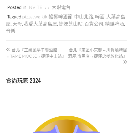
Posted in
INVITE→←大眼電台
Tagged
pizza
,
waikiki搖擺啤酒節
,
中山北路
,
啤酒
,
大葉高島
屋
,
天母
,
我愛大葉高島屋
,
捷運芝山站
,
百貨公司
,
精釀啤酒
,
音樂
文
台北『工業風早午餐酒館
台北『東區小京都↔川賀燒烤居
章
↔TAME MOOSE↔捷運中山站』
酒屋.市民店↔捷運忠孝敦化站』
導
覽
食尚玩家 2024