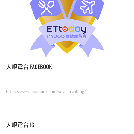
大眼電台 FACEBOOK
https://www.facebook.com/dayanasiablog/
大眼電台 IG