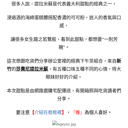
很多人說，提拉米蘇是代表義大利甜點的經典之一，
浸過酒的海綿蛋糕體搭配香濃的可可粉，迷人的香氣與口
感，
讓很多女生趨之若鶩般，看到此甜點，都想要“一則芳
親”。
這次想跟吃貨們分享辦公室裡的經典下午茶組合，來自
新
竹
的
莎費尼提拉米蘇
，有五種口味五種不同的心情，待大
眼妹好好的介紹。
本次甜點是由網路選購宅配運送，有開箱照與吃貨讀者們
分享。
要注意
【
介紹在框框裡
】
，
『
推』
為個人喜好。