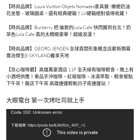
【時尚品牌】Louis Vuitton Objets Nomades家具展 !療癒奶油
花坐墊、玻璃圓桌，還有經典硬箱！LV硬箱絕對值得收藏！
【時尚品牌】Burberry 把 倫敦的Lola Cafe 快閃搬到台北！奶
茶色Lola Cafe 真的太精緻豪華！超級浪漫！
【時尚品牌】GEORG JENSEN 全球首間形象概念店嶄新開幕 :
喬治傑生E-SKYLAND義享天地
【京心咖啡廳】高雄萬豪酒店 11F 全天候有咖啡輕食，晚上有
小酒吧供應！單品手沖咖啡、虹吸咖啡、冰滴萃取、輕食餐點
下午茶！飯店下午茶 高雄捷運輕軌凹子底捷運站 ！
大眼電台 第一次烤吐司就上手
視
Code 150: Unknown error.
訊
下載檔案: https://youtu.be/tLWzRzx_40I?_=1
播
放