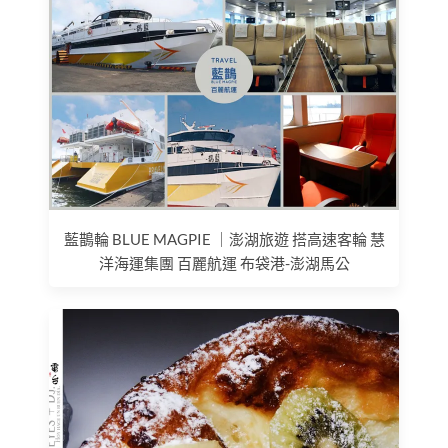
藍鵲輪 BLUE MAGPIE ｜澎湖旅遊 搭高速客輪 慧
洋海運集團 百麗航運 布袋港-澎湖馬公