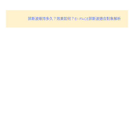
菲斯波維持多久？效果如何？EMFACE菲斯波適合對象解析