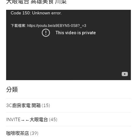
大眼電台 高雄美食 川菜
視
Code 150: Unknown error.
訊
下載檔案: https://youtu.be/a9EBYN5-0S8?_=3
播
放
器
分類
3C廚房家電 開箱
(15)
INVITE→←大眼電台
(45)
咖啡喫茶店
(39)