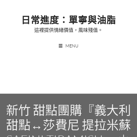
Skip
to
日常進度：單寧與油脂
content
這裡提供情緒價值，風味殘值。
MENU
新竹 甜點團購『義大利
甜點↔莎費尼 提拉米蘇