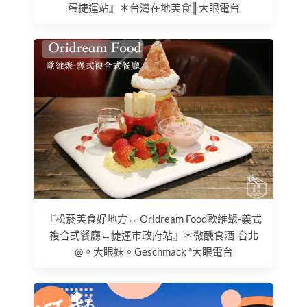
蛋捷運站』＊台灣在地美食║大眼電台
『松菸美食好地方↔ Oridream Food歐維聚-義式
複合式餐廳↔捷運市政府站』＊微醺食酒-台北
@。大眼妹。Geschmack ª大眼電台