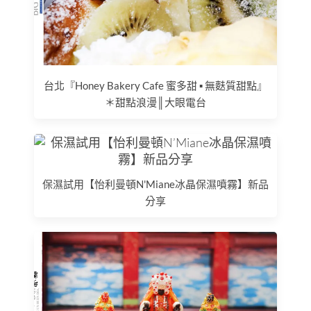
台北『Honey Bakery Cafe 蜜多甜 ▪ 無麩質甜點』
＊甜點浪漫║大眼電台
保濕試用【怡利曼頓N'Miane冰晶保濕噴霧】新品
分享