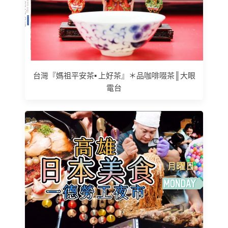
台灣『媽祖平安茶▪ 上好茶』＊品咖啡啜茶║大眼
電台