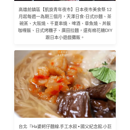
高雄前鎮區【凱旋青年夜市】日本夜市美食祭 12
月起每週一為期三個月，天澤日食-日式炒麵、茶
碗蒸、大阪燒、千夏串燒、啤酒、章魚燒、丼飯
咖喱飯、日式烤糰子、廣田拉麵，還有棉花糖DIY
跟日本小遊戲攤販。
台北『Ha婆蚵仔麵線.手工水餃 ▪ 國父紀念館.小巨