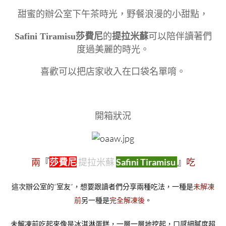
甜蜜的辦公室下午茶時光，野餐浪漫的小甜點，
Safini Tiramisu莎費尼
的
提拉米蘇
可以陪伴讀著們
度過美麗的時光。
喜歡可以把店家收入在口袋名單唷。
開箱狀況
兩
『
莎費尼
提拉米蘇
Safini Tiramisu
』
吃
這次辦公室的“室友”，想要跟讀者們分享兩種吃法，一種是
未解凍
前
另一種是
完全解凍後
。
未解凍前吃起來像是冰淇淋蛋糕，一層一層地挖起，口感細膩度超