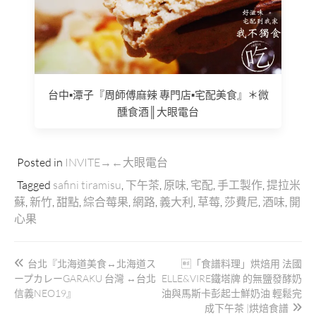
台中▪潭子『周師傅麻辣 專門店▪宅配美食』＊微
醺食酒║大眼電台
Posted in
INVITE→←大眼電台
Tagged
safini tiramisu
,
下午茶
,
原味
,
宅配
,
手工製作
,
提拉米
蘇
,
新竹
,
甜點
,
綜合莓果
,
網路
,
義大利
,
草莓
,
莎費尼
,
酒味
,
開
心果
文
台北『北海道美食↔北海道ス
「食譜料理」烘焙用 法國
章
ープカレーGARAKU 台灣 ↔台北
ELLE&VIRE鐵塔牌 的無鹽發酵奶
導
信義NEO19』
油與馬斯卡彭起士鮮奶油 輕鬆完
成下午茶 |烘焙食譜