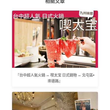
相關文章
『台中超人氣火鍋 ↔ 喫太宝 日式鍋物 ↔ 北屯區▪
崇德路』