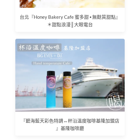
台北『Honey Bakery Cafe 蜜多甜 ▪ 無麩質甜點』
＊甜點浪漫║大眼電台
『碧海藍天彩色特調↔杯沿溫度咖啡基隆加盟店
』基隆咖啡廳