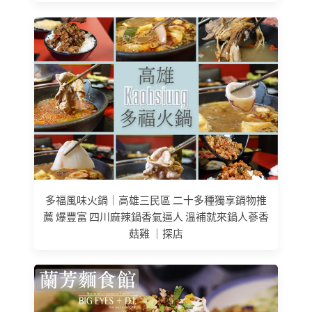
多福風味火鍋｜高雄三民區 二十多種獨享鍋物推
薦 爆豐富 四川麻辣鍋香氣逼人 溫補就來鍋人蔘香
菇雞 ｜探店