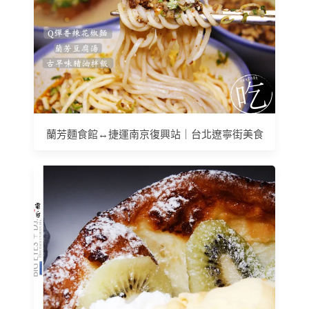
蘭芳麵食館↔捷運南京復興站｜台北遼寧街美食