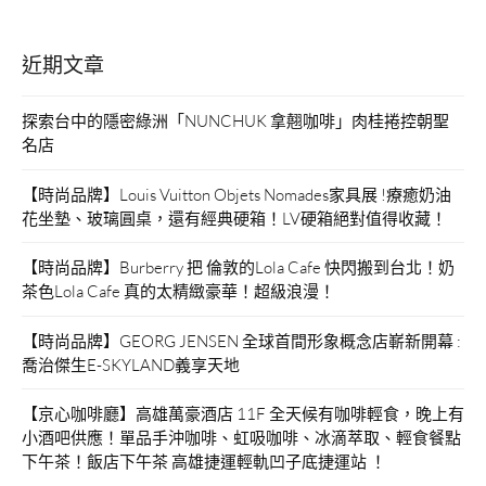
近期文章
探索台中的隱密綠洲「NUNCHUK 拿翹咖啡」肉桂捲控朝聖
名店
【時尚品牌】Louis Vuitton Objets Nomades家具展 !療癒奶油
花坐墊、玻璃圓桌，還有經典硬箱！LV硬箱絕對值得收藏！
【時尚品牌】Burberry 把 倫敦的Lola Cafe 快閃搬到台北！奶
茶色Lola Cafe 真的太精緻豪華！超級浪漫！
【時尚品牌】GEORG JENSEN 全球首間形象概念店嶄新開幕 :
喬治傑生E-SKYLAND義享天地
【京心咖啡廳】高雄萬豪酒店 11F 全天候有咖啡輕食，晚上有
小酒吧供應！單品手沖咖啡、虹吸咖啡、冰滴萃取、輕食餐點
下午茶！飯店下午茶 高雄捷運輕軌凹子底捷運站 ！