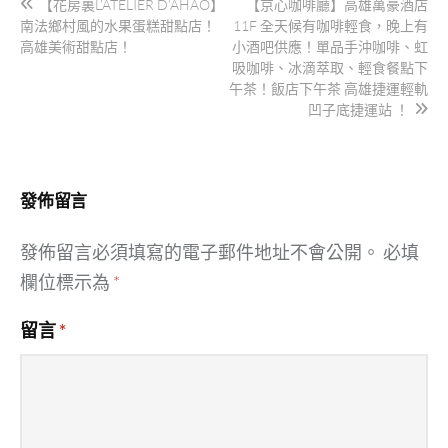
【花房裏L’ATELIER D’AHAO】
【京心咖啡廳】高雄萬豪酒店
章
南法鄉村風的水果蛋糕甜點店！
11F 全天候有咖啡輕食，晚上有
導
高雄美術甜點店！
小酒吧供應！單品手沖咖啡、虹
吸咖啡、冰滴萃取、輕食餐點下
覽
午茶！飯店下午茶 高雄捷運輕軌
凹子底捷運站 ！
發佈留言
發佈留言必須填寫的電子郵件地址不會公開。
必填
欄位標示為
*
留言
*